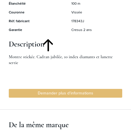
Étanchéité
100 m
Couronne
Vissée
Réf. fabricant
178343J
Garantie
Cresus 2 ans
Description
Montre stickée. Cadran jubilée, 10 index diamants et lunette
sertie
Demander plus d'informations
De la même marque