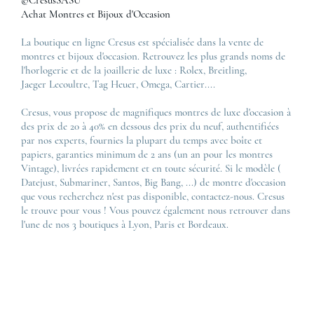
Baume & Mercier
Politique de confidentialité
Baume & Mercier Classima
Achat Montres et Bijoux d'Occasion
Corner Maty Besançon Kennedy
IWC
Plan du site
Boucheron Quatre
La boutique en ligne Cresus est spécialisée dans la vente de
Panerai
Nous contacter
Cartier Love
montres et bijoux d'occasion. Retrouvez les plus grands noms de
Zénith
l'horlogerie et de la joaillerie de luxe :
Rolex
,
Breitling
,
Chaumet Bee My Love
Jaeger Lecoultre
,
Tag Heuer
,
Omega
,
Cartier
....
Pomellato Nudo
Toutes les marques de luxe
Cresus, vous propose de magnifiques montres de luxe d'occasion à
des prix de 20 à 40% en dessous des prix du neuf, authentifiées
Tous les modèles de luxe
Lexique des montres
par nos experts, fournies la plupart du temps avec boîte et
papiers, garanties minimum de 2 ans (un an pour les montres
Lexique des bijoux
Vintage), livrées rapidement et en toute sécurité. Si le modèle (
Datejust
,
Submariner
,
Santos
,
Big Bang
, ...) de montre d'occasion
que vous recherchez n'est pas disponible, contactez-nous. Cresus
le trouve pour vous ! Vous pouvez également nous retrouver dans
l'une de nos 3 boutiques à Lyon, Paris et Bordeaux.