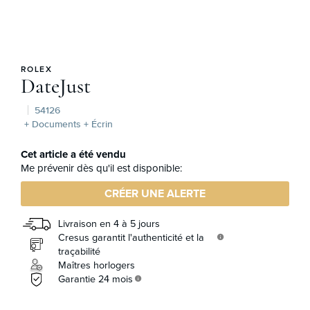
ROLEX
DateJust
54126
+ Documents + Écrin
Cet article a été vendu
Me prévenir dès qu'il est disponible:
CRÉER UNE ALERTE
Livraison en 4 à 5 jours
Cresus garantit l'authenticité et la
info
traçabilité
Maîtres horlogers
Garantie 24 mois
info