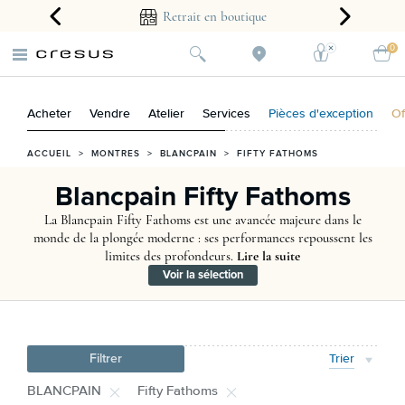
rait en boutique
Créer une alerte
0
Acheter
Vendre
Atelier
Services
Pièces d'exception
Of
ACCUEIL
>
MONTRES
>
BLANCPAIN
>
FIFTY FATHOMS
Blancpain Fifty Fathoms
La Blancpain Fifty Fathoms est une avancée majeure dans le
monde de la plongée moderne : ses performances repoussent les
limites des profondeurs.
Lire la suite
Voir la sélection
Filtrer
Trier
BLANCPAIN
Fifty Fathoms