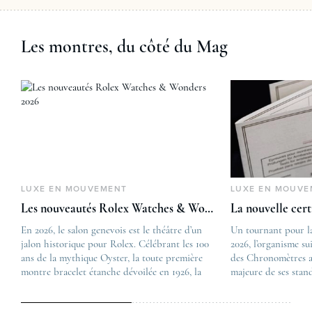
Les montres, du côté du Mag
LUXE EN MOUVEMENT
LUXE EN MOUVE
Les nouveautés Rolex Watches & Wonders 2026
La nouvelle cer
En 2026, le salon genevois est le théâtre d’un
The post
Un tournant pour l
jalon historique pour Rolex. Célébrant les 100
Les nouveautés Rolex 
2026, l’organisme su
ans de la mythique Oyster, la toute première
first appeared on
des Chronomètres a
montre bracelet étanche dévoilée en 1926, la
Lovetime
majeure de ses stan
manufacture lève le voile sur une collection
.
certification, appel
commémorative alliant héritage patrimonial et
Chronometer”, vise 