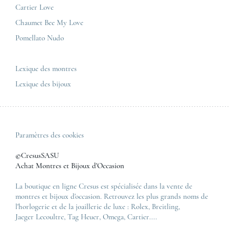
Panerai
Nous contacter
Cartier Love
Zénith
Chaumet Bee My Love
Pomellato Nudo
Toutes les marques de luxe
Tous les modèles de luxe
Lexique des montres
Lexique des bijoux
Paramètres des cookies
©CresusSASU
Achat Montres et Bijoux d'Occasion
La boutique en ligne Cresus est spécialisée dans la vente de
montres et bijoux d'occasion. Retrouvez les plus grands noms de
l'horlogerie et de la joaillerie de luxe :
Rolex
,
Breitling
,
Jaeger Lecoultre
,
Tag Heuer
,
Omega
,
Cartier
....