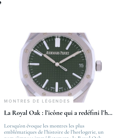
MONTRES DE LÉGENDES
La Royal Oak : l’icône qui a redéfini l’horlogerie de luxe
st
Lorsqu’on évoque les montres les plus
The post
velle certification COSC 2026
emblématiques de l’histoire de l’horlogerie, un
La Royal Oa
appeared on
nom s’impose immédiatement : la Royal Oak
de luxe