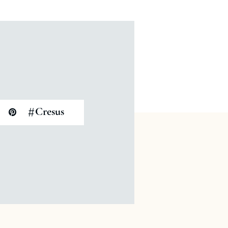
#
Cresus