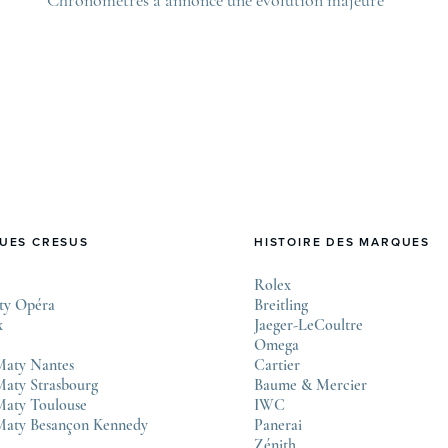
ovetime
de ses standards. Cette nouvelle certification,
Lovet
appelée “Excellence Chronometer”, vise à
.
moderniser les critères de précision et de fiabilité
des montres mécaniques suisses. Après près de 50
ans sans changement majeur, cette initiative
marque une étape importante dans l’histoire de
l’horlogerie. Le COSC : la …
UES CRESUS
HISTOIRE DES MARQUES
Rolex
ty Opéra
Breitling
x
Jaeger-LeCoultre
Omega
Maty Nantes
Cartier
aty Strasbourg
Baume & Mercier
Maty Toulouse
IWC
Maty Besançon Kennedy
Panerai
Zénith