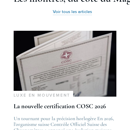
Voir tous les articles
LUXE EN MOUVEMENT
La nouvelle certification COSC 2026
he post
Un tournant pour la précision horlogère En 2026,
The po
es nouveautés Rolex Watches & Wonders 2026
l’organisme suisse Contrôle Officiel Suisse des
La nou
irst appeared on
Chronomètres a annoncé une évolution majeure
first 