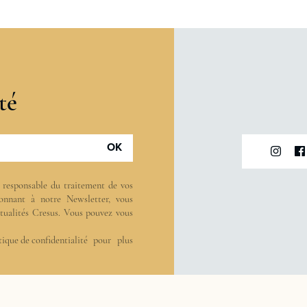
té
OK
t responsable du traitement de vos
onnant à notre Newsletter, vous
actualités Cresus. Vous pouvez vous
tique de confidentialité
pour plus