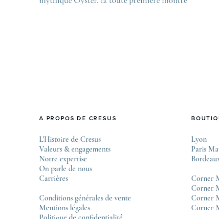
bracelet étanche dévoilée en 1926, la manufacture
L
lève le voile sur une collection commémorative
.
alliant héritage patrimonial et vision prospective.
De l’innovation métallurgique à la
réinterprétation esthétique de ses grandes icônes,
décryptage des pièces maîtresses de ce millésime.
Oyster Perpetual …
A PROPOS DE CRESUS
BOUTIQ
L'Histoire de Cresus
Lyon
Valeurs & engagements
Paris Ma
Notre expertise
Bordeau
On parle de nous
Carrières
Corner 
Corner M
Conditions générales de vente
Corner 
Mentions légales
Corner 
Politique de confidentialité