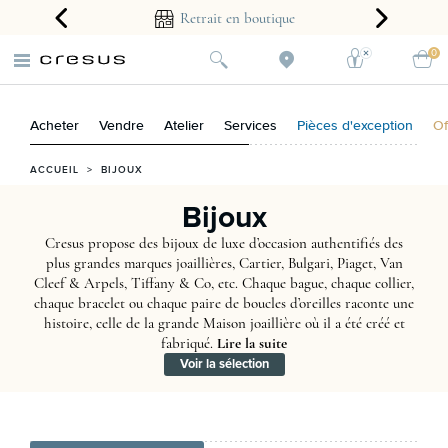
2 ans
Retrait en boutique
Cré
0
Acheter
Vendre
Atelier
Services
Pièces d'exception
Of
ACCUEIL
>
BIJOUX
Bijoux
Cresus propose des bijoux de luxe d’occasion authentifiés des
plus grandes marques joaillières, Cartier, Bulgari, Piaget, Van
Cleef & Arpels, Tiffany & Co, etc. Chaque bague, chaque collier,
chaque bracelet ou chaque paire de boucles d’oreilles raconte une
histoire, celle de la grande Maison joaillière où il a été créé et
fabriqué.
Lire la suite
Voir la sélection