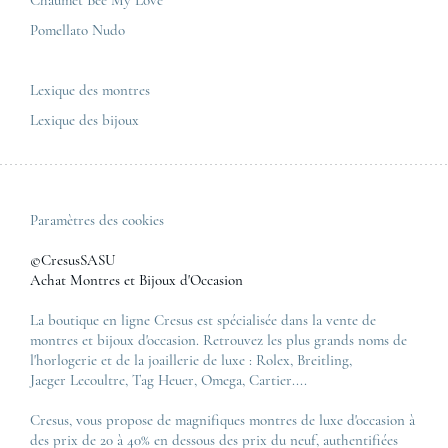
Pomellato Nudo
Toutes les marques de luxe
Tous les modèles de luxe
Lexique des montres
Lexique des bijoux
Paramètres des cookies
©CresusSASU
Achat Montres et Bijoux d'Occasion
La boutique en ligne Cresus est spécialisée dans la vente de
montres et bijoux d'occasion. Retrouvez les plus grands noms de
l'horlogerie et de la joaillerie de luxe :
Rolex
,
Breitling
,
Jaeger Lecoultre
,
Tag Heuer
,
Omega
,
Cartier
....
Cresus, vous propose de magnifiques montres de luxe d'occasion à
des prix de 20 à 40% en dessous des prix du neuf, authentifiées