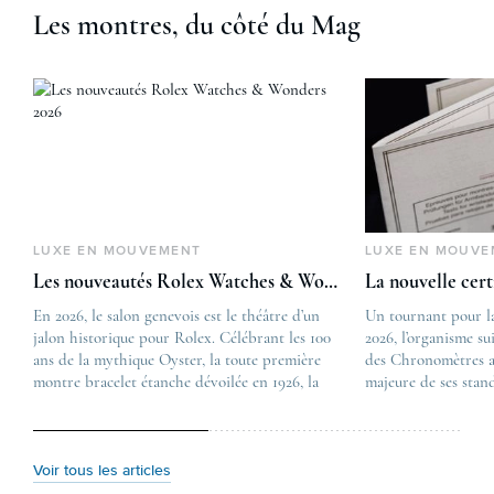
Les montres, du côté du Mag
LUXE EN MOUVEMENT
LUXE EN MOUVE
Les nouveautés Rolex Watches & Wonders 2026
La nouvelle cer
En 2026, le salon genevois est le théâtre d’un
The post
Un tournant pour l
jalon historique pour Rolex. Célébrant les 100
Les nouveautés Rolex 
2026, l’organisme su
ans de la mythique Oyster, la toute première
first appeared on
des Chronomètres a
montre bracelet étanche dévoilée en 1926, la
Lovetime
majeure de ses stan
manufacture lève le voile sur une collection
.
certification, appel
commémorative alliant héritage patrimonial et
Chronometer”, vise 
vision prospective. De l’innovation
précision et de fiab
métallurgique à la réinterprétation esthétique
mécaniques suisses.
Voir tous les articles
de ses grandes icônes, décryptage des pièces
changement majeur, 