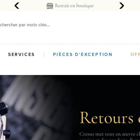
arantie 2 ans
Retrait en boutique
chercher par mots clés...
SERVICES
PIÈCES D'EXCEPTION
OF
Retours 
Cresus met tout en œuvre ch