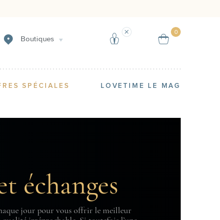
Créer une alerte
Vendre
0
Boutiques
FRES SPÉCIALES
LOVETIME LE MAG
et échanges
aque jour pour vous offrir le meilleur