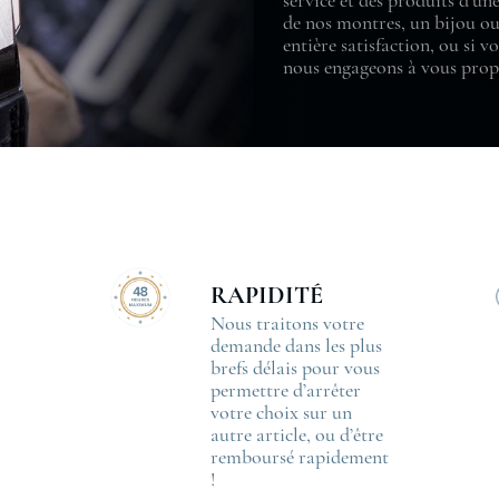
service et des produits d’une
de nos montres, un bijou ou
entière satisfaction, ou si 
nous engageons à vous propo
RAP
IDITÉ
Nous traitons votre
demande dans les plus
brefs délais pour vous
permettre d’arrêter
votre choix sur un
autre article, ou d’être
remboursé rapidement
!