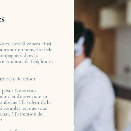
es
 votre conseiller sera ainsi
tera sur un nouvel article
ccompagnera dans la
tre remboursé. Téléphone :
rdereau de retour.
a poste. Nous vous
duit, et d’opter pour un
onforme à la valeur de la
é complet, tel que vous
chat, à l’attention de :
2.