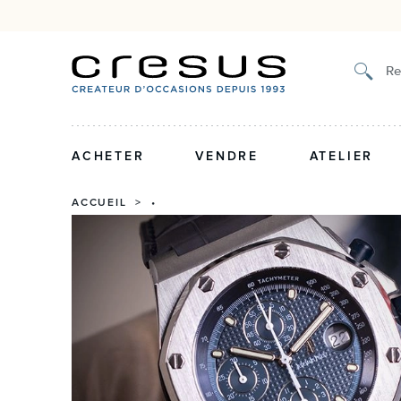
Authenticité certifiée et g
Re
ACHETER
VENDRE
ATELIER
ACCUEIL
> •