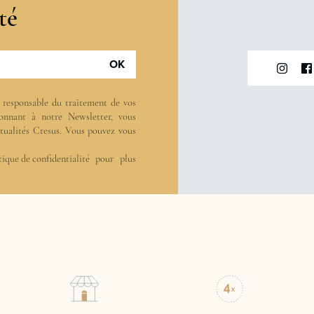
té
OK
t responsable du traitement de vos
onnant à notre Newsletter, vous
actualités Cresus. Vous pouvez vous
tique de confidentialité
pour plus