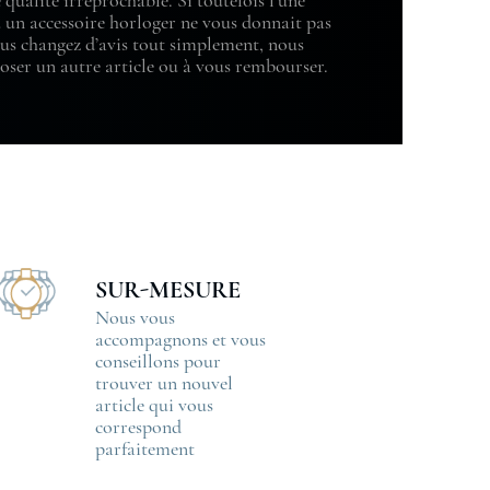
 qualité irréprochable. Si toutefois l’une
 un accessoire horloger ne vous donnait pas
vous changez d’avis tout simplement, nous
ser un autre article ou à vous rembourser.
SUR-MESURE
Nous vous
accompagnons et vous
conseillons pour
trouver un nouvel
article qui vous
correspond
parfaitement