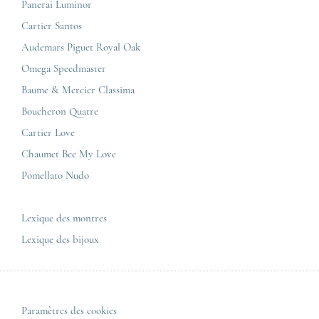
Carrières
Panerai Luminor
Jaeger-LeCoultre
Cartier Santos
Corner Maty Nantes
Omega
Conditions générales de vente
Audemars Piguet Royal Oak
Corner Maty Strasbourg
Cartier
Mentions légales
Omega Speedmaster
Corner Maty Toulouse
Baume & Mercier
Politique de confidentialité
Baume & Mercier Classima
Corner Maty Besançon Kennedy
IWC
Plan du site
Boucheron Quatre
Panerai
Nous contacter
Cartier Love
Zénith
Chaumet Bee My Love
Pomellato Nudo
Toutes les marques de luxe
Tous les modèles de luxe
Lexique des montres
Lexique des bijoux
Paramètres des cookies