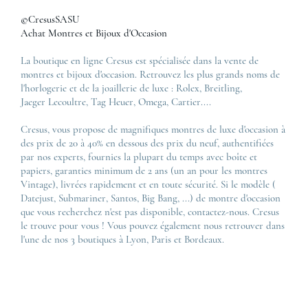
©CresusSASU
Achat Montres et Bijoux d'Occasion
La boutique en ligne Cresus est spécialisée dans la vente de
montres et bijoux d'occasion. Retrouvez les plus grands noms de
l'horlogerie et de la joaillerie de luxe :
Rolex
,
Breitling
,
Jaeger Lecoultre
,
Tag Heuer
,
Omega
,
Cartier
....
Cresus, vous propose de magnifiques montres de luxe d'occasion à
des prix de 20 à 40% en dessous des prix du neuf, authentifiées
par nos experts, fournies la plupart du temps avec boîte et
papiers, garanties minimum de 2 ans (un an pour les montres
Vintage), livrées rapidement et en toute sécurité. Si le modèle (
Datejust
,
Submariner
,
Santos
,
Big Bang
, ...) de montre d'occasion
que vous recherchez n'est pas disponible, contactez-nous. Cresus
le trouve pour vous ! Vous pouvez également nous retrouver dans
l'une de nos 3 boutiques à Lyon, Paris et Bordeaux.