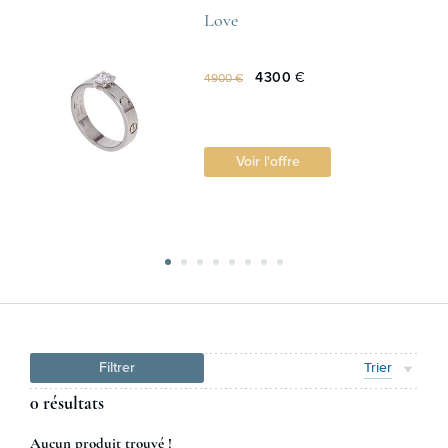
Love
4300
€
4900 €
Voir l'offre
Filtrer
Trier
0 résultats
Aucun produit trouvé !