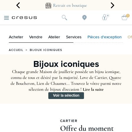
arantie 2 ans
Retrait en boutique
0
Acheter
Vendre
Atelier
Services
Pièces d'exception
Of
ACCUEIL
>
BIJOUX ICONIQUES
Bijoux iconiques
Chaque grande Maison de joaillerie possède un bijou iconique,
connu de tous et désiré par la majorité. Love de Cartier, Quatre
de Boucheron, Lien de Chaumet... Trouvez le vôtre parmi notre
sélection de bijoux d'occasion !
Lire la suite
Voir la sélection
CARTIER
Offre du moment