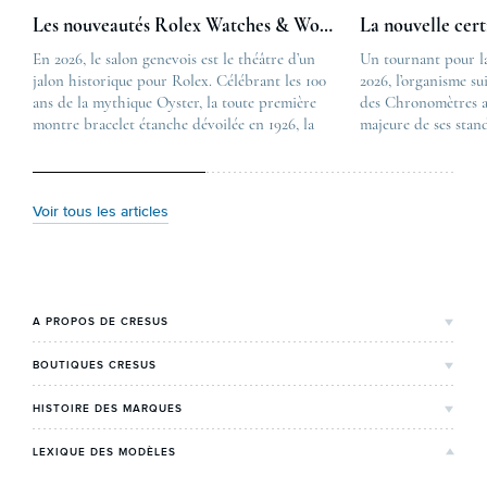
Les nouveautés Rolex Watches & Wonders 2026
La nouvelle cer
En 2026, le salon genevois est le théâtre d’un
The post
Un tournant pour l
jalon historique pour Rolex. Célébrant les 100
Les nouveautés Rolex 
2026, l’organisme su
ans de la mythique Oyster, la toute première
first appeared on
des Chronomètres a
montre bracelet étanche dévoilée en 1926, la
Lovetime
majeure de ses stan
manufacture lève le voile sur une collection
.
certification, appel
commémorative alliant héritage patrimonial et
Chronometer”, vise 
vision prospective. De l’innovation
précision et de fiab
métallurgique à la réinterprétation esthétique
mécaniques suisses.
Voir tous les articles
de ses grandes icônes, décryptage des pièces
changement majeur, 
maîtresses de ce millésime. Oyster Perpetual …
étape importante dan
Le COSC : la …
A PROPOS DE CRESUS
L'Histoire de Cresus
BOUTIQUES CRESUS
Valeurs & engagements
Lyon
HISTOIRE DES MARQUES
Notre expertise
Paris Maty Opéra
Rolex
LEXIQUE DES MODÈLES
On parle de nous
Bordeaux
Breitling