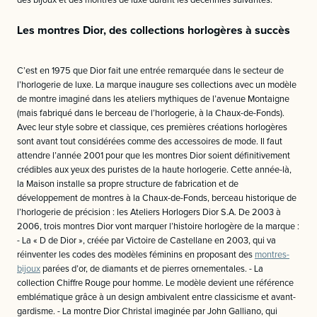
des bijoux et des montres de luxe durant les décennies suivantes.
Les montres Dior, des collections horlogères à succès
C’est en 1975 que Dior fait une entrée remarquée dans le secteur de
l’horlogerie de luxe. La marque inaugure ses collections avec un modèle
de montre imaginé dans les ateliers mythiques de l’avenue Montaigne
(mais fabriqué dans le berceau de l’horlogerie, à la Chaux-de-Fonds).
Avec leur style sobre et classique, ces premières créations horlogères
sont avant tout considérées comme des accessoires de mode. Il faut
attendre l’année 2001 pour que les montres Dior soient définitivement
crédibles aux yeux des puristes de la haute horlogerie. Cette année-là,
la Maison installe sa propre structure de fabrication et de
développement de montres à la Chaux-de-Fonds, berceau historique de
l’horlogerie de précision : les Ateliers Horlogers Dior S.A. De 2003 à
2006, trois montres Dior vont marquer l’histoire horlogère de la marque :
- La « D de Dior », créée par Victoire de Castellane en 2003, qui va
réinventer les codes des modèles féminins en proposant des
montres-
bijoux
parées d’or, de diamants et de pierres ornementales. - La
collection Chiffre Rouge pour homme. Le modèle devient une référence
emblématique grâce à un design ambivalent entre classicisme et avant-
gardisme. - La montre Dior Christal imaginée par John Galliano, qui