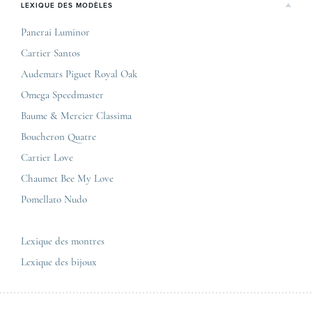
Rolex
LEXIQUE DES MODÈLES
On parle de nous
Bordeaux
Breitling
Carrières
Panerai Luminor
Jaeger-LeCoultre
Cartier Santos
Corner Maty Nantes
Omega
Conditions générales de vente
Audemars Piguet Royal Oak
Corner Maty Strasbourg
Cartier
Mentions légales
Omega Speedmaster
Corner Maty Toulouse
Baume & Mercier
Politique de confidentialité
Baume & Mercier Classima
Corner Maty Besançon Kennedy
IWC
Plan du site
Boucheron Quatre
Panerai
Nous contacter
Cartier Love
Zénith
Chaumet Bee My Love
Pomellato Nudo
Toutes les marques de luxe
Tous les modèles de luxe
Lexique des montres
Lexique des bijoux