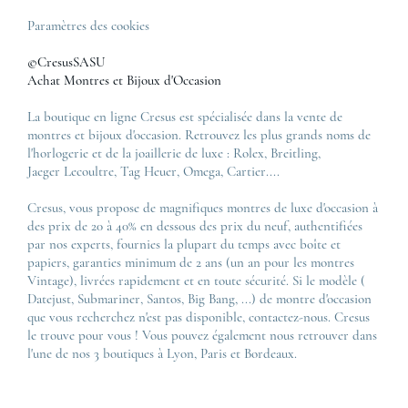
Paramètres des cookies
©CresusSASU
Achat Montres et Bijoux d'Occasion
La boutique en ligne Cresus est spécialisée dans la vente de
montres et bijoux d'occasion. Retrouvez les plus grands noms de
l'horlogerie et de la joaillerie de luxe :
Rolex
,
Breitling
,
Jaeger Lecoultre
,
Tag Heuer
,
Omega
,
Cartier
....
Cresus, vous propose de magnifiques montres de luxe d'occasion à
des prix de 20 à 40% en dessous des prix du neuf, authentifiées
par nos experts, fournies la plupart du temps avec boîte et
papiers, garanties minimum de 2 ans (un an pour les montres
Vintage), livrées rapidement et en toute sécurité. Si le modèle (
Datejust
,
Submariner
,
Santos
,
Big Bang
, ...) de montre d'occasion
que vous recherchez n'est pas disponible, contactez-nous. Cresus
le trouve pour vous ! Vous pouvez également nous retrouver dans
l'une de nos 3 boutiques à Lyon, Paris et Bordeaux.