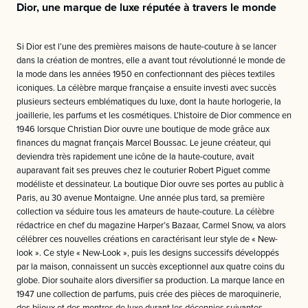
Dior, une marque de luxe réputée à travers le monde
Si Dior est l’une des premières maisons de haute-couture à se lancer
dans la création de montres, elle a avant tout révolutionné le monde de
la mode dans les années 1950 en confectionnant des pièces textiles
iconiques. La célèbre marque française a ensuite investi avec succès
plusieurs secteurs emblématiques du luxe, dont la haute horlogerie, la
joaillerie, les parfums et les cosmétiques. L’histoire de Dior commence en
1946 lorsque Christian Dior ouvre une boutique de mode grâce aux
finances du magnat français Marcel Boussac. Le jeune créateur, qui
deviendra très rapidement une icône de la haute-couture, avait
auparavant fait ses preuves chez le couturier Robert Piguet comme
modéliste et dessinateur. La boutique Dior ouvre ses portes au public à
Paris, au 30 avenue Montaigne. Une année plus tard, sa première
collection va séduire tous les amateurs de haute-couture. La célèbre
rédactrice en chef du magazine Harper’s Bazaar, Carmel Snow, va alors
célébrer ces nouvelles créations en caractérisant leur style de « New-
look ». Ce style « New-Look », puis les designs successifs développés
par la maison, connaissent un succès exceptionnel aux quatre coins du
globe. Dior souhaite alors diversifier sa production. La marque lance en
1947 une collection de parfums, puis crée des pièces de maroquinerie,