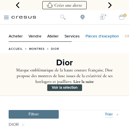
que
Créer une alerte
0
Acheter
Vendre
Atelier
Services
Pièces d'exception
Of
ACCUEIL
>
MONTRES
>
DIOR
Dior
Marque emblématique de la haute couture française, Dior
propose des montres de luxe issues de la créativité de ses
horlogers et joailliers.
Lire la suite
Voir la sélection
Filtrer
Trier
DIOR