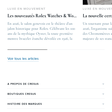
LUXE EN MOUVEMENT
LUXE EN MOUVE
Les nouveautés Rolex Watches & Wonders 2026
La nouvelle cer
En 2026, le salon genevois est le théâtre d’un
The post
Un tournant pour l
jalon historique pour Rolex. Célébrant les 100
Les nouveautés Rolex 
2026, l’organisme su
ans de la mythique Oyster, la toute première
first appeared on
des Chronomètres a
montre bracelet étanche dévoilée en 1926, la
Lovetime
majeure de ses stan
manufacture lève le voile sur une collection
.
certification, appel
commémorative alliant héritage patrimonial et
Chronometer”, vise 
vision prospective. De l’innovation
précision et de fiab
métallurgique à la réinterprétation esthétique
mécaniques suisses.
Voir tous les articles
de ses grandes icônes, décryptage des pièces
changement majeur, 
maîtresses de ce millésime. Oyster Perpetual …
étape importante dan
Le COSC : la …
A PROPOS DE CRESUS
L'Histoire de Cresus
BOUTIQUES CRESUS
Valeurs & engagements
Lyon
HISTOIRE DES MARQUES
Notre expertise
Paris Maty Opéra