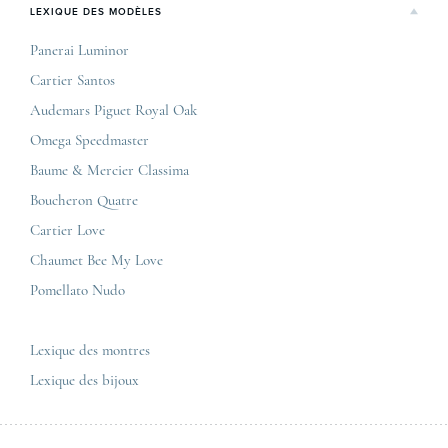
Rolex
LEXIQUE DES MODÈLES
On parle de nous
Bordeaux
Breitling
Carrières
Panerai Luminor
Jaeger-LeCoultre
Cartier Santos
Corner Maty Nantes
Omega
Conditions générales de vente
Audemars Piguet Royal Oak
Corner Maty Strasbourg
Cartier
Mentions légales
Omega Speedmaster
Corner Maty Toulouse
Baume & Mercier
Politique de confidentialité
Baume & Mercier Classima
Corner Maty Besançon Kennedy
IWC
Plan du site
Boucheron Quatre
Panerai
Nous contacter
Cartier Love
Zénith
Chaumet Bee My Love
Pomellato Nudo
Toutes les marques de luxe
Tous les modèles de luxe
Lexique des montres
Lexique des bijoux