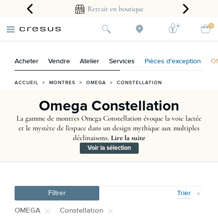
arantie 2 ans
Retrait en boutique
0
Acheter
Vendre
Atelier
Services
Pièces d'exception
Of
ACCUEIL
>
MONTRES
>
OMEGA
>
CONSTELLATION
Omega Constellation
La gamme de montres Omega Constellation évoque la voie lactée
et le mystère de l'espace dans un design mythique aux multiples
déclinaisons.
Lire la suite
Voir la sélection
Filtrer
Trier
OMEGA
Constellation