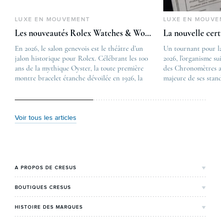
LUXE EN MOUVEMENT
LUXE EN MOUVE
Les nouveautés Rolex Watches & Wonders 2026
La nouvelle cer
En 2026, le salon genevois est le théâtre d’un
The post
Un tournant pour l
jalon historique pour Rolex. Célébrant les 100
Les nouveautés Rolex 
2026, l’organisme su
ans de la mythique Oyster, la toute première
first appeared on
des Chronomètres a
montre bracelet étanche dévoilée en 1926, la
Lovetime
majeure de ses stan
manufacture lève le voile sur une collection
.
certification, appel
commémorative alliant héritage patrimonial et
Chronometer”, vise 
vision prospective. De l’innovation
précision et de fiab
métallurgique à la réinterprétation esthétique
mécaniques suisses.
Voir tous les articles
de ses grandes icônes, décryptage des pièces
changement majeur, 
maîtresses de ce millésime. Oyster Perpetual …
étape importante dan
Le COSC : la …
A PROPOS DE CRESUS
L'Histoire de Cresus
BOUTIQUES CRESUS
Valeurs & engagements
Lyon
HISTOIRE DES MARQUES
Notre expertise
Paris Maty Opéra