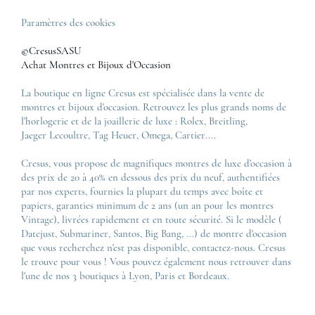
Paramètres des cookies
©CresusSASU
Achat Montres et Bijoux d'Occasion
La boutique en ligne Cresus est spécialisée dans la vente de
montres et bijoux d'occasion. Retrouvez les plus grands noms de
l'horlogerie et de la joaillerie de luxe :
Rolex
,
Breitling
,
Jaeger Lecoultre
,
Tag Heuer
,
Omega
,
Cartier
....
Cresus, vous propose de magnifiques montres de luxe d'occasion à
des prix de 20 à 40% en dessous des prix du neuf, authentifiées
par nos experts, fournies la plupart du temps avec boîte et
papiers, garanties minimum de 2 ans (un an pour les montres
Vintage), livrées rapidement et en toute sécurité. Si le modèle (
Datejust
,
Submariner
,
Santos
,
Big Bang
, ...) de montre d'occasion
que vous recherchez n'est pas disponible, contactez-nous. Cresus
le trouve pour vous ! Vous pouvez également nous retrouver dans
l'une de nos 3 boutiques à Lyon, Paris et Bordeaux.