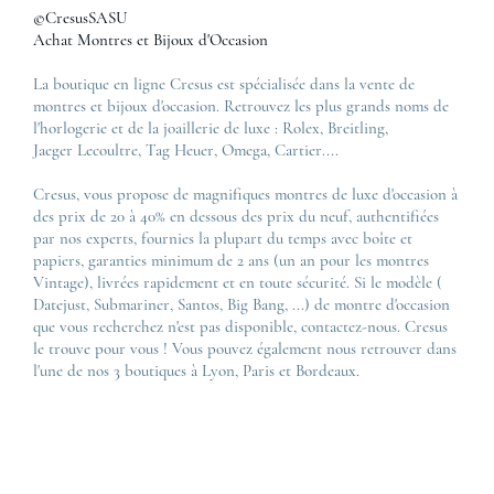
©CresusSASU
Achat Montres et Bijoux d'Occasion
La boutique en ligne Cresus est spécialisée dans la vente de
montres et bijoux d'occasion. Retrouvez les plus grands noms de
l'horlogerie et de la joaillerie de luxe :
Rolex
,
Breitling
,
Jaeger Lecoultre
,
Tag Heuer
,
Omega
,
Cartier
....
Cresus, vous propose de magnifiques montres de luxe d'occasion à
des prix de 20 à 40% en dessous des prix du neuf, authentifiées
par nos experts, fournies la plupart du temps avec boîte et
papiers, garanties minimum de 2 ans (un an pour les montres
Vintage), livrées rapidement et en toute sécurité. Si le modèle (
Datejust
,
Submariner
,
Santos
,
Big Bang
, ...) de montre d'occasion
que vous recherchez n'est pas disponible, contactez-nous. Cresus
le trouve pour vous ! Vous pouvez également nous retrouver dans
l'une de nos 3 boutiques à Lyon, Paris et Bordeaux.