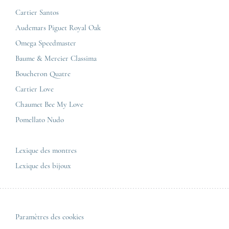
Jaeger-LeCoultre
Cartier Santos
Corner Maty Nantes
Omega
Conditions générales de vente
Audemars Piguet Royal Oak
Corner Maty Strasbourg
Cartier
Mentions légales
Omega Speedmaster
Corner Maty Toulouse
Baume & Mercier
Politique de confidentialité
Baume & Mercier Classima
Corner Maty Besançon Kennedy
IWC
Plan du site
Boucheron Quatre
Panerai
Nous contacter
Cartier Love
Zénith
Chaumet Bee My Love
Pomellato Nudo
Toutes les marques de luxe
Tous les modèles de luxe
Lexique des montres
Lexique des bijoux
Paramètres des cookies