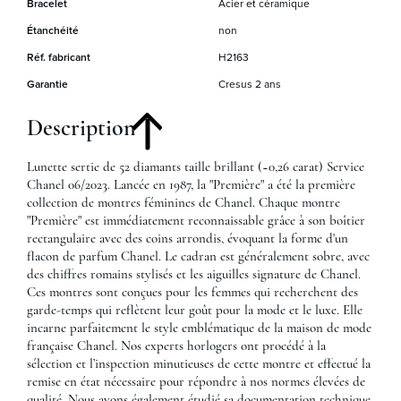
Bracelet
Acier et céramique
Étanchéité
non
Réf. fabricant
H2163
Garantie
Cresus 2 ans
Description
Lunette sertie de 52 diamants taille brillant (~0,26 carat) Service
Chanel 06/2023. Lancée en 1987, la "Première" a été la première
collection de montres féminines de Chanel. Chaque montre
"Première" est immédiatement reconnaissable grâce à son boîtier
rectangulaire avec des coins arrondis, évoquant la forme d'un
flacon de parfum Chanel. Le cadran est généralement sobre, avec
des chiffres romains stylisés et les aiguilles signature de Chanel.
Ces montres sont conçues pour les femmes qui recherchent des
garde-temps qui reflètent leur goût pour la mode et le luxe. Elle
incarne parfaitement le style emblématique de la maison de mode
française Chanel. Nos experts horlogers ont procédé à la
sélection et l’inspection minutieuses de cette montre et effectué la
remise en état nécessaire pour répondre à nos normes élevées de
qualité. Nous avons également étudié sa documentation technique