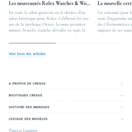
Les nouveautés Rolex Watches & Wonders 2026
La nouvelle cer
En 2026, le salon genevois est le théâtre d’un
The post
Un tournant pour l
jalon historique pour Rolex. Célébrant les 100
Les nouveautés Rolex 
2026, l’organisme su
ans de la mythique Oyster, la toute première
first appeared on
des Chronomètres a
montre bracelet étanche dévoilée en 1926, la
Lovetime
majeure de ses stan
manufacture lève le voile sur une collection
.
certification, appel
commémorative alliant héritage patrimonial et
Chronometer”, vise 
vision prospective. De l’innovation
précision et de fiab
métallurgique à la réinterprétation esthétique
mécaniques suisses.
Voir tous les articles
de ses grandes icônes, décryptage des pièces
changement majeur, 
maîtresses de ce millésime. Oyster Perpetual …
étape importante dan
Le COSC : la …
A PROPOS DE CRESUS
L'Histoire de Cresus
BOUTIQUES CRESUS
Valeurs & engagements
Lyon
HISTOIRE DES MARQUES
Notre expertise
Paris Maty Opéra
Rolex
LEXIQUE DES MODÈLES
On parle de nous
Bordeaux
Breitling
Carrières
Panerai Luminor