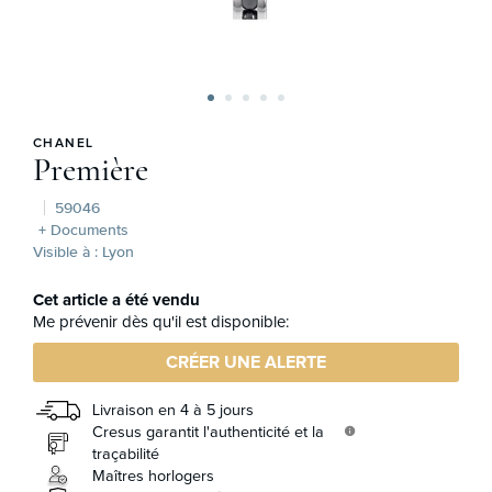
CHANEL
Première
59046
+ Documents
Visible à : Lyon
Cet article a été vendu
Me prévenir dès qu'il est disponible:
CRÉER UNE ALERTE
Livraison en 4 à 5 jours
Cresus garantit l'authenticité et la
info
traçabilité
Maîtres horlogers