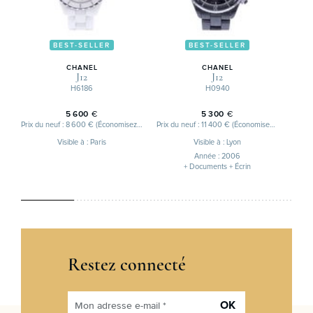
BEST-SELLER
BEST-SELLER
CHANEL
CHANEL
J12
J12
H6186
H0940
5 600
€
5 300
€
Prix du neuf : 8 600 € (Économisez 3 000 €)
Prix du neuf : 11 400 € (Économisez 6 100 €)
Visible à : Paris
Visible à : Lyon
Année : 2006
+ Documents + Écrin
Restez connecté
OK
Mon adresse e-mail *