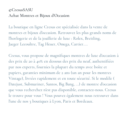
©CresusSASU
Achat Montres et Bijoux d'Occasion
La boutique en ligne Cresus est spécialisée dans la vente de
montres et bijoux d'occasion. Retrouvez les plus grands noms de
l'horlogerie et de la joaillerie de luxe :
Rolex
,
Breitling
,
Jaeger Lecoultre
,
Tag Heuer
,
Omega
,
Cartier
....
Cresus, vous propose de magnifiques montres de luxe d'occasion à
des prix de 20 à 40% en dessous des prix du neuf, authentifiées
par nos experts, fournies la plupart du temps avec boîte et
papiers, garanties minimum de 2 ans (un an pour les montres
Vintage), livrées rapidement et en toute sécurité. Si le modèle (
Datejust
,
Submariner
,
Santos
,
Big Bang
, ...) de montre d'occasion
que vous recherchez n'est pas disponible, contactez-nous. Cresus
le trouve pour vous ! Vous pouvez également nous retrouver dans
l'une de nos 3 boutiques à Lyon, Paris et Bordeaux.