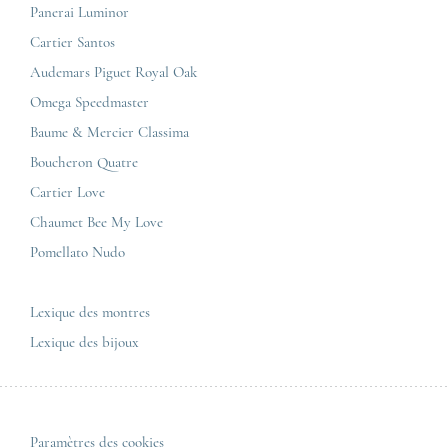
Breitling
Carrières
Panerai Luminor
Jaeger-LeCoultre
Cartier Santos
Corner Maty Nantes
Omega
Conditions générales de vente
Audemars Piguet Royal Oak
Corner Maty Strasbourg
Cartier
Mentions légales
Omega Speedmaster
Corner Maty Toulouse
Baume & Mercier
Politique de confidentialité
Baume & Mercier Classima
Corner Maty Besançon Kennedy
IWC
Plan du site
Boucheron Quatre
Panerai
Nous contacter
Cartier Love
Zénith
Chaumet Bee My Love
Pomellato Nudo
Toutes les marques de luxe
Tous les modèles de luxe
Lexique des montres
Lexique des bijoux
Paramètres des cookies