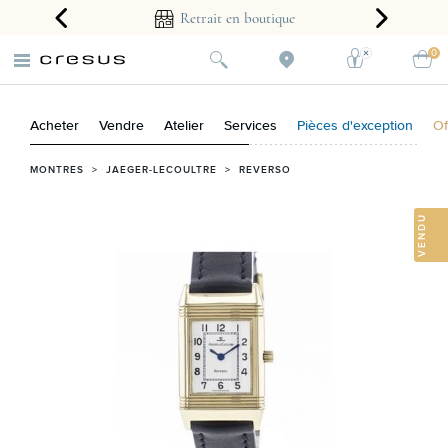
arantie 2 ans
Retrait en boutique
0
Acheter
Vendre
Atelier
Services
Pièces d'exception
Of
MONTRES
>
JAEGER-LECOULTRE
>
REVERSO
VENDU