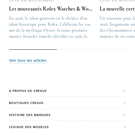
LUXE EN MOUVEMENT
LUXE EN MOUVE
Les nouveautés Rolex Watches & Wonders 2026
La nouvelle cer
En 2026, le salon genevois est le théâtre d’un
The post
Un tournant pour l
jalon historique pour Rolex. Célébrant les 100
Les nouveautés Rolex 
2026, l’organisme su
ans de la mythique Oyster, la toute première
first appeared on
des Chronomètres a
montre bracelet étanche dévoilée en 1926, la
Lovetime
majeure de ses stan
manufacture lève le voile sur une collection
.
certification, appel
commémorative alliant héritage patrimonial et
Chronometer”, vise 
vision prospective. De l’innovation
précision et de fiab
métallurgique à la réinterprétation esthétique
mécaniques suisses.
Voir tous les articles
de ses grandes icônes, décryptage des pièces
changement majeur, 
maîtresses de ce millésime. Oyster Perpetual …
étape importante dan
Le COSC : la …
A PROPOS DE CRESUS
L'Histoire de Cresus
BOUTIQUES CRESUS
Valeurs & engagements
Lyon
HISTOIRE DES MARQUES
Notre expertise
Paris Maty Opéra
Rolex
LEXIQUE DES MODÈLES
On parle de nous
Bordeaux