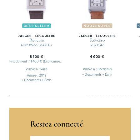
BEST-SELLER
NOUVEAUTÉS
JAEGER - LECOULTRE
JAEGER - LECOULTRE
Reverso
Reverso
Q3858522 / 214.8.62
252.8.47
8 100
€
4 600
€
Prix du neuf : 11 400 € (Économisez 3 300 €)
Visible à : Paris
Visible à : Bordeaux
+ Documents + Écrin
Année : 2019
+ Documents + Écrin
Restez connecté