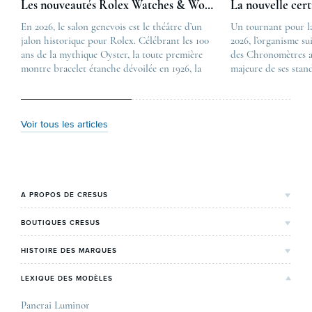
Les nouveautés Rolex Watches & Wonders 2026
La nouvelle cer
En 2026, le salon genevois est le théâtre d’un
The post
Un tournant pour l
jalon historique pour Rolex. Célébrant les 100
Les nouveautés Rolex 
2026, l’organisme su
ans de la mythique Oyster, la toute première
first appeared on
des Chronomètres a
montre bracelet étanche dévoilée en 1926, la
Lovetime
majeure de ses stan
manufacture lève le voile sur une collection
.
certification, appel
commémorative alliant héritage patrimonial et
Chronometer”, vise 
vision prospective. De l’innovation
précision et de fiab
métallurgique à la réinterprétation esthétique
mécaniques suisses.
Voir tous les articles
de ses grandes icônes, décryptage des pièces
changement majeur, 
maîtresses de ce millésime. Oyster Perpetual …
étape importante dan
Le COSC : la …
A PROPOS DE CRESUS
L'Histoire de Cresus
BOUTIQUES CRESUS
Valeurs & engagements
Lyon
HISTOIRE DES MARQUES
Notre expertise
Paris Maty Opéra
Rolex
LEXIQUE DES MODÈLES
On parle de nous
Bordeaux
Breitling
Carrières
Panerai Luminor