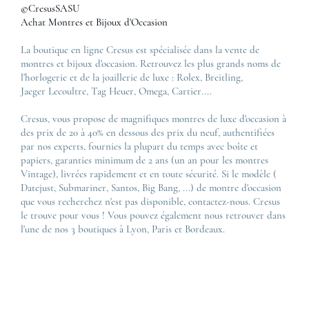
©CresusSASU
Achat Montres et Bijoux d'Occasion
La boutique en ligne Cresus est spécialisée dans la vente de
montres et bijoux d'occasion. Retrouvez les plus grands noms de
l'horlogerie et de la joaillerie de luxe :
Rolex
,
Breitling
,
Jaeger Lecoultre
,
Tag Heuer
,
Omega
,
Cartier
....
Cresus, vous propose de magnifiques montres de luxe d'occasion à
des prix de 20 à 40% en dessous des prix du neuf, authentifiées
par nos experts, fournies la plupart du temps avec boîte et
papiers, garanties minimum de 2 ans (un an pour les montres
Vintage), livrées rapidement et en toute sécurité. Si le modèle (
Datejust
,
Submariner
,
Santos
,
Big Bang
, ...) de montre d'occasion
que vous recherchez n'est pas disponible, contactez-nous. Cresus
le trouve pour vous ! Vous pouvez également nous retrouver dans
l'une de nos 3 boutiques à Lyon, Paris et Bordeaux.