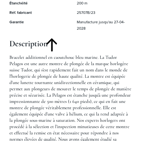
Étanchéité
200 m
Réf. fabricant
25707B/23
Garantie
Manufacture jusqu'au 27-04-
2028
Description
Bracelet additionnel en caoutchouc bleu marine. La Tudor
Pelagos est une autre montre de plongée de la marque horlogère
suisse Tudor, qui s'est rapidement fait un nom dans le monde de
l'horlogerie de plongée de haute qualité. La montre est équipée
d'une lunette tournante unidirectionnelle en céramique, qui
permet aux plongeurs de mesurer le temps de plongée de manière
précise et sécurisée. La Pelagos est étanche jusqu'à une profondeur
impressionnante de 500 mètres (1 640 pieds), ce qui en fait une
montre de plongée véritablement professionnelle. Elle est
également équipée d'une valve à hélium, ce qui la rend adaptée à
la plongée sous-marine à saturation. Nos experts horlogers ont
procédé à la sélection et l’inspection minutieuses de cette montre
et effectué la remise en état nécessaire pour répondre à nos
normes élevées de qualité. Nous avons également étudié sa