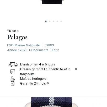
TUDOR
Pelagos
FXD Marine Nationale
59883
Année : 2023
+ Documents + Écrin
Livraison en 4 à 5 jours
Cresus garantit l'authenticité et la
info
traçabilité
Maîtres horlogers
Garantie 24 mois
info