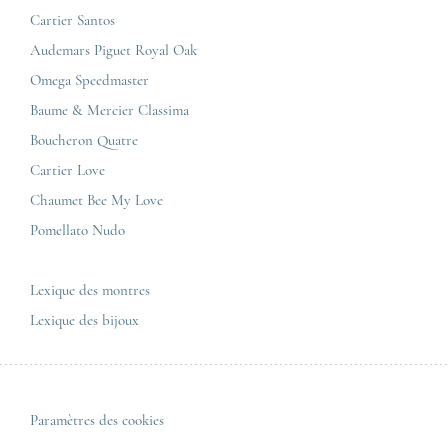
Jaeger-LeCoultre
Cartier Santos
Corner Maty Nantes
Omega
Conditions générales de vente
Audemars Piguet Royal Oak
Corner Maty Strasbourg
Cartier
Mentions légales
Omega Speedmaster
Corner Maty Toulouse
Baume & Mercier
Politique de confidentialité
Baume & Mercier Classima
Corner Maty Besançon Kennedy
IWC
Plan du site
Boucheron Quatre
Panerai
Nous contacter
Cartier Love
Zénith
Chaumet Bee My Love
Pomellato Nudo
Toutes les marques de luxe
Tous les modèles de luxe
Lexique des montres
Lexique des bijoux
Paramètres des cookies