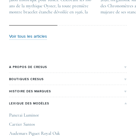
ans de la mythique Oyster, la toute première
first appeared on
des Chronomètres a
montre bracelet étanche dévoilée en 1926, la
Lovetime
majeure de ses stan
manufacture lève le voile sur une collection
.
certification, appel
commémorative alliant héritage patrimonial et
Chronometer”, vise 
vision prospective. De l’innovation
précision et de fiab
métallurgique à la réinterprétation esthétique
mécaniques suisses.
Voir tous les articles
de ses grandes icônes, décryptage des pièces
changement majeur, 
maîtresses de ce millésime. Oyster Perpetual …
étape importante dan
Le COSC : la …
A PROPOS DE CRESUS
L'Histoire de Cresus
BOUTIQUES CRESUS
Valeurs & engagements
Lyon
HISTOIRE DES MARQUES
Notre expertise
Paris Maty Opéra
Rolex
LEXIQUE DES MODÈLES
On parle de nous
Bordeaux
Breitling
Carrières
Panerai Luminor
Jaeger-LeCoultre
Cartier Santos
Corner Maty Nantes
Omega
Conditions générales de vente
Audemars Piguet Royal Oak