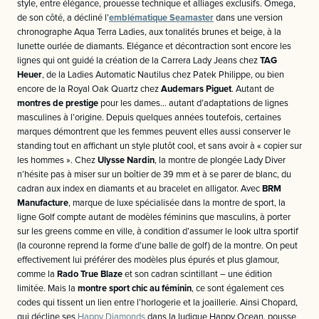
style, entre élégance, prouesse technique et alliages exclusifs. Omega,
de son côté, a décliné l’
emblématique Seamaster
dans une version
chronographe Aqua Terra Ladies, aux tonalités brunes et beige, à la
lunette ourlée de diamants. Elégance et décontraction sont encore les
lignes qui ont guidé la création de la Carrera Lady Jeans chez
TAG
Heuer
, de la Ladies Automatic Nautilus chez Patek Philippe, ou bien
encore de la Royal Oak Quartz chez
Audemars Piguet
. Autant de
montres de prestige
pour les dames… autant d’adaptations de lignes
masculines à l’origine. Depuis quelques années toutefois, certaines
marques démontrent que les femmes peuvent elles aussi conserver le
standing tout en affichant un style plutôt cool, et sans avoir à « copier sur
les hommes ». Chez
Ulysse Nardin
, la montre de plongée Lady Diver
n’hésite pas à miser sur un boîtier de 39 mm et à se parer de blanc, du
cadran aux index en diamants et au bracelet en alligator. Avec
BRM
Manufacture
, marque de luxe spécialisée dans la montre de sport, la
ligne Golf compte autant de modèles féminins que masculins, à porter
sur les greens comme en ville, à condition d’assumer le look ultra sportif
(la couronne reprend la forme d’une balle de golf) de la montre. On peut
effectivement lui préférer des modèles plus épurés et plus glamour,
comme la
Rado True Blaze
et son cadran scintillant – une édition
limitée. Mais la
montre sport chic au féminin
, ce sont également ces
codes qui tissent un lien entre l’horlogerie et la joaillerie. Ainsi Chopard,
qui décline ses
Happy Diamonds
dans la ludique Happy Ocean, pousse