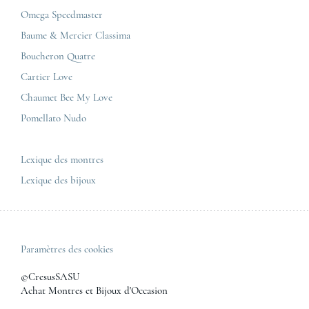
Corner Maty Strasbourg
Cartier
Mentions légales
Omega Speedmaster
Corner Maty Toulouse
Baume & Mercier
Politique de confidentialité
Baume & Mercier Classima
Corner Maty Besançon Kennedy
IWC
Plan du site
Boucheron Quatre
Panerai
Nous contacter
Cartier Love
Zénith
Chaumet Bee My Love
Pomellato Nudo
Toutes les marques de luxe
Tous les modèles de luxe
Lexique des montres
Lexique des bijoux
Paramètres des cookies
©CresusSASU
Achat Montres et Bijoux d'Occasion