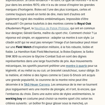
sophistication. Si cette tendance – et donc ce type de montres – a vu le
jour dans les années 1970, elle n’a eu de cesse d’inspirer les grandes
marques d’horlogerie. Rolex est l’une des plus iconiques, certes et
comme toujours serait-on tenté de dire, mais tant d’autres ont
également signé des modèles emblématiques. Impossible d’être
exhaustif ! On pense toutefois à des montres comme la
Royal Oak
d’Audemars Piguet, la
Nautilus de Patek Philippe
, qui ont en commun
leur designer, Gérald Genta, maître du sport chic. Comment choisir ? La
réponse est simple, en apparence : adapter sa montre à son style. Le
citadin actif qui ne veut pas renvoyer l’image d’un baroudeur peut miser
sur une
Field Watch
d’inspiration militaire, à la fois robuste, lisible et
fiable. La Hamilton Kaki Field Mechanical, la Rolex Explorer, la Seiko
SNK 809 ou encore la Glycine Combat Sub en sont des dignes
représentantes dans une large fourchette de prix. Aux mouvements
mécaniques, les sportifs pourront préférer une
montre à quartz
pour sa
légèreté, et au métal ou au cuir, un bracelet caoutchouc, sueur oblige. En
la matière, et même si des lignes comme la Casio G-Shock ont acquis
une grande popularité, la couronne de la montre reine peut être
décernée à la
TAG Heuer Carrera
. Les amoureux de la mer se tournent
plus logiquement vers une montre de plongée, et n’ont, là encore, que
l’embarras du choix. Dans une autre série de styles vestimentaires, le
working boy
en costume peut choisir sa montre sport chic selon les
critères suivants : un boîtier fin (pour glisser sous la manche), un