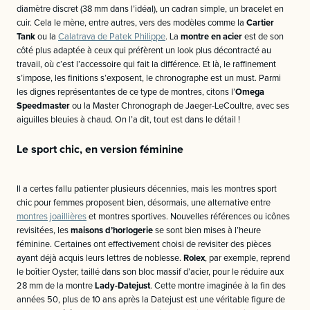
diamètre discret (38 mm dans l’idéal), un cadran simple, un bracelet en
cuir. Cela le mène, entre autres, vers des modèles comme la
Cartier
Tank
ou la
Calatrava de Patek Philippe
. La
montre en acier
est de son
côté plus adaptée à ceux qui préfèrent un look plus décontracté au
travail, où c’est l’accessoire qui fait la différence. Et là, le raffinement
s’impose, les finitions s’exposent, le chronographe est un must. Parmi
les dignes représentantes de ce type de montres, citons l’
Omega
Speedmaster
ou la Master Chronograph de Jaeger-LeCoultre, avec ses
aiguilles bleuies à chaud. On l’a dit, tout est dans le détail !
Le sport chic, en version féminine
Il a certes fallu patienter plusieurs décennies, mais les montres sport
chic pour femmes proposent bien, désormais, une alternative entre
montres joaillières
et montres sportives. Nouvelles références ou icônes
revisitées, les
maisons d’horlogerie
se sont bien mises à l’heure
féminine. Certaines ont effectivement choisi de revisiter des pièces
ayant déjà acquis leurs lettres de noblesse.
Rolex
, par exemple, reprend
le boîtier Oyster, taillé dans son bloc massif d’acier, pour le réduire aux
28 mm de la montre
Lady-Datejust
. Cette montre imaginée à la fin des
années 50, plus de 10 ans après la Datejust est une véritable figure de