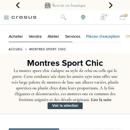
arantie 2 ans
Retrait en boutique
0
Acheter
Vendre
Atelier
Services
Pièces d'exception
Of
ACCUEIL
>
MONTRES SPORT CHIC
Montres Sport Chic
La montre sport chic s’adapte au style de celui ou celle qui la
porte. Cette tendance née dans les années 1970 nous offre une
très large palette de montres de luxe aux allures variées, plutôt
sportives ou plutôt chics dans leurs proportions. A la fois
élégantes et décontractées, ces montres ont en commun des
finitions soignées et des détails originaux.
Lire la suite
Voir la sélection