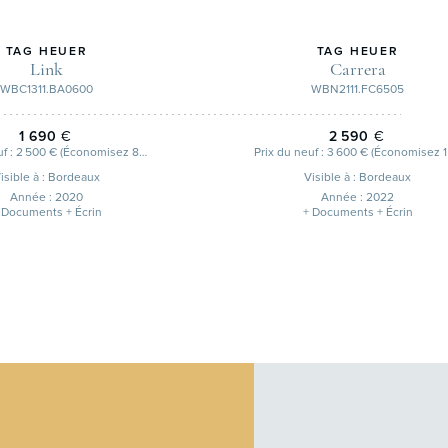
TAG HEUER
TAG HEUER
Link
Carrera
WBC1311.BA0600
WBN2111.FC6505
1 690
€
2 590
€
Prix du neuf : 2 500 € (Économisez 810 €)
isible à : Bordeaux
Visible à : Bordeaux
Année : 2020
Année : 2022
 Documents + Écrin
+ Documents + Écrin