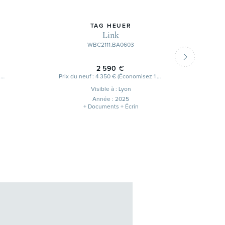
TAG HEUER
Link
WBC2111.BA0603
2 590
€
Prix du neuf : 3 600 € (Économisez 1 010 €)
Prix du neuf : 4 350 € (Économisez 1 760 €)
Visible à : Lyon
Année : 2025
+ Documents + Écrin