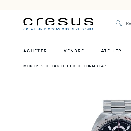
Authenticité certifiée et garantie 2 ans
Retrait en bout
Re
ACHETER
VENDRE
ATELIER
MONTRES
>
TAG HEUER
>
FORMULA 1