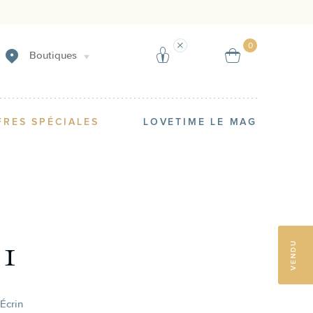
Vendre
Réserver un produit
0
Boutiques
FRES SPÉCIALES
LOVETIME LE MAG
1
VENDU
Écrin