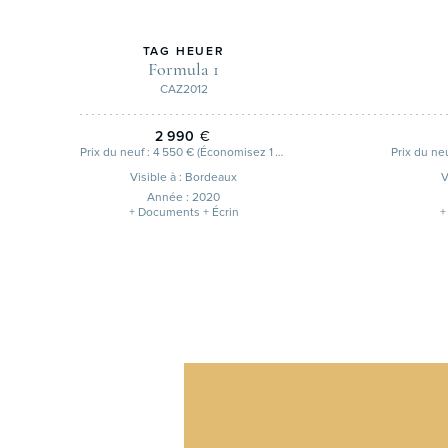
TAG HEUER
Formula 1
CAZ2012
2 990
€
Prix du neuf : 4 550 € (Économisez 1 560 €)
Visible à : Bordeaux
V
Année : 2020
+ Documents + Écrin
+