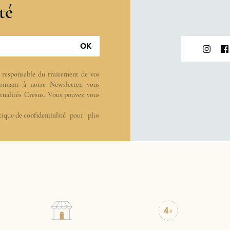
té
OK
t responsable du traitement de vos
onnant à notre Newsletter, vous
actualités Cresus. Vous pouvez vous
tique de confidentialité
pour plus