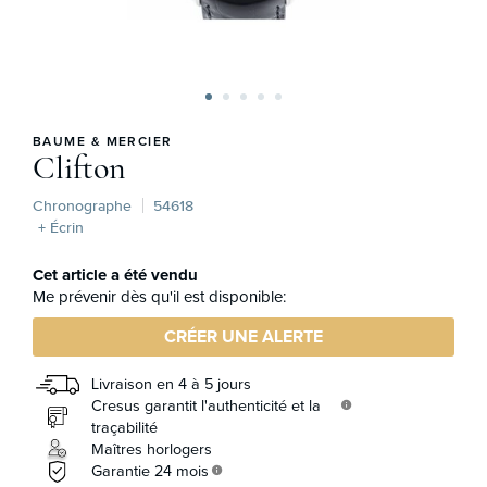
BAUME & MERCIER
Clifton
Chronographe
54618
+ Écrin
Cet article a été vendu
Me prévenir dès qu'il est disponible:
CRÉER UNE ALERTE
Livraison en 4 à 5 jours
Cresus garantit l'authenticité et la
info
traçabilité
Maîtres horlogers
Garantie 24 mois
info