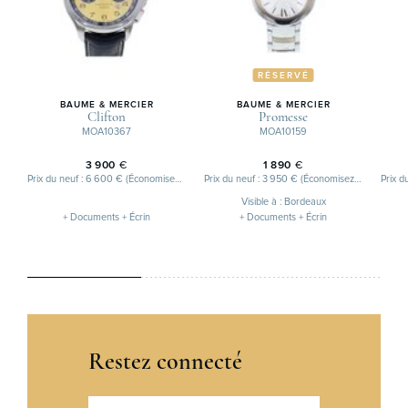
RÉSERVÉ
BAUME & MERCIER
BAUME & MERCIER
Clifton
Promesse
MOA10367
MOA10159
3 900
€
1 890
€
Prix du neuf : 6 600 € (Économisez 2 700 €)
Prix du neuf : 3 950 € (Économisez 2 060 €)
Visible à : Bordeaux
+ Documents + Écrin
+ Documents + Écrin
Restez connecté