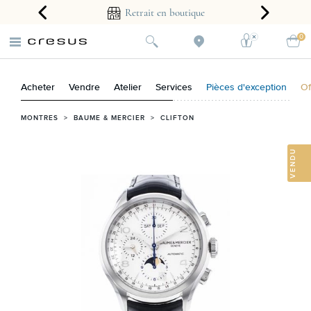
arantie 2 ans
Retrait en boutique
0
Acheter
Vendre
Atelier
Services
Pièces d'exception
Of
MONTRES
>
BAUME & MERCIER
>
CLIFTON
VENDU