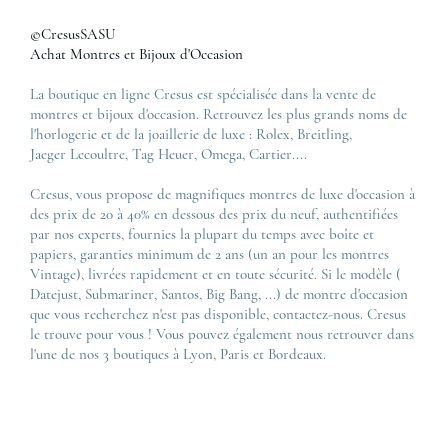
©CresusSASU
Achat Montres et Bijoux d'Occasion
La boutique en ligne Cresus est spécialisée dans la vente de
montres et bijoux d'occasion. Retrouvez les plus grands noms de
l'horlogerie et de la joaillerie de luxe :
Rolex
,
Breitling
,
Jaeger Lecoultre
,
Tag Heuer
,
Omega
,
Cartier
....
Cresus, vous propose de magnifiques montres de luxe d'occasion à
des prix de 20 à 40% en dessous des prix du neuf, authentifiées
par nos experts, fournies la plupart du temps avec boîte et
papiers, garanties minimum de 2 ans (un an pour les montres
Vintage), livrées rapidement et en toute sécurité. Si le modèle (
Datejust
,
Submariner
,
Santos
,
Big Bang
, ...) de montre d'occasion
que vous recherchez n'est pas disponible, contactez-nous. Cresus
le trouve pour vous ! Vous pouvez également nous retrouver dans
l'une de nos 3 boutiques à Lyon, Paris et Bordeaux.