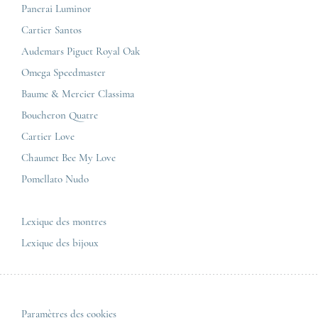
Breitling
Carrières
Panerai Luminor
Jaeger-LeCoultre
Cartier Santos
Corner Maty Nantes
Omega
Conditions générales de vente
Audemars Piguet Royal Oak
Corner Maty Strasbourg
Cartier
Mentions légales
Omega Speedmaster
Corner Maty Toulouse
Baume & Mercier
Politique de confidentialité
Baume & Mercier Classima
Corner Maty Besançon Kennedy
IWC
Plan du site
Boucheron Quatre
Panerai
Nous contacter
Cartier Love
Zénith
Chaumet Bee My Love
Pomellato Nudo
Toutes les marques de luxe
Tous les modèles de luxe
Lexique des montres
Lexique des bijoux
Paramètres des cookies