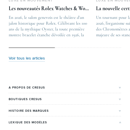
LUXE EN MOUVEMENT
LUXE EN MOUVE
Les nouveautés Rolex Watches & Wonders 2026
La nouvelle cer
En 2026, le salon genevois est le théâtre d’un
The post
Un tournant pour l
jalon historique pour Rolex. Célébrant les 100
Les nouveautés Rolex 
2026, l’organisme su
ans de la mythique Oyster, la toute première
first appeared on
des Chronomètres a
montre bracelet étanche dévoilée en 1926, la
Lovetime
majeure de ses stan
manufacture lève le voile sur une collection
.
certification, appel
commémorative alliant héritage patrimonial et
Chronometer”, vise 
vision prospective. De l’innovation
précision et de fiab
métallurgique à la réinterprétation esthétique
mécaniques suisses.
Voir tous les articles
de ses grandes icônes, décryptage des pièces
changement majeur, 
maîtresses de ce millésime. Oyster Perpetual …
étape importante dan
Le COSC : la …
A PROPOS DE CRESUS
L'Histoire de Cresus
BOUTIQUES CRESUS
Valeurs & engagements
Lyon
HISTOIRE DES MARQUES
Notre expertise
Paris Maty Opéra
Rolex
LEXIQUE DES MODÈLES
On parle de nous
Bordeaux