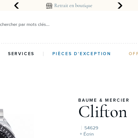
arantie 2 ans
Retrait en boutique
chercher par mots clés...
SERVICES
PIÈCES D'EXCEPTION
OF
BAUME & MERCIER
Clifton
54629
+ Écrin