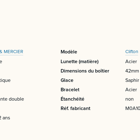
& MERCIER
Modèle
Clifton
e
Lunette (matière)
Acier
Dimensions du boîtier
42mm
tique
Glace
Saphir
Bracelet
Acier
nte double
Étanchéité
non
Réf. fabricant
M0A1
2 ans