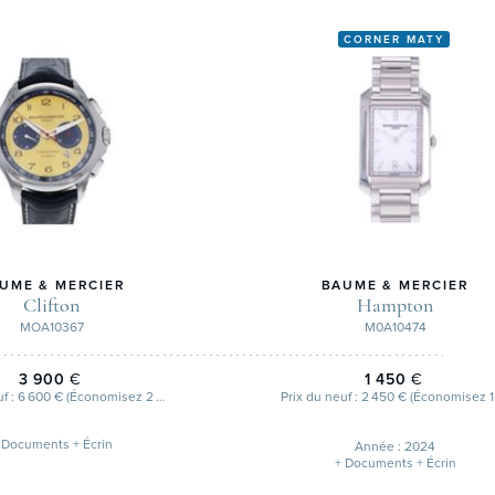
CORNER MATY
UME & MERCIER
BAUME & MERCIER
Clifton
Hampton
MOA10367
M0A10474
3 900
€
1 450
€
Prix du neuf : 6 600 € (Économisez 2 700 €)
 Documents + Écrin
Année : 2024
+ Documents + Écrin