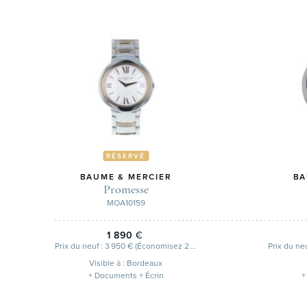
RÉSERVÉ
BAUME & MERCIER
BA
Promesse
MOA10159
1 890
€
Prix du neuf : 3 950 € (Économisez 2 060 €)
Visible à : Bordeaux
+ Documents + Écrin
+