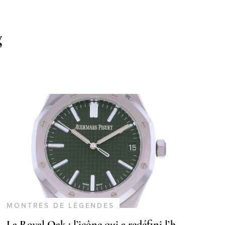
g
MONTRES DE LÉGENDES
La Royal Oak : l’icône qui a redéfini l’horlogerie de luxe