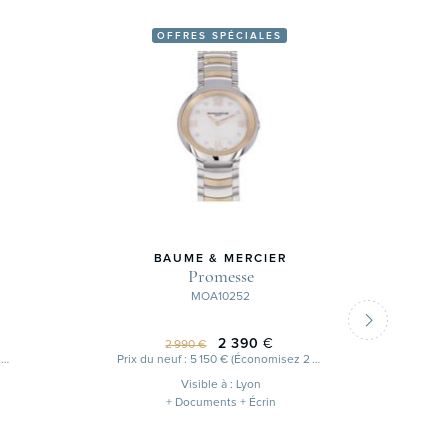
OFFRES SPÉCIALES
BAUME & MERCIER
Promesse
MOA10252
2 390
€
2 990 €
Prix du neuf : 2 450 € (Économisez 1 000 €)
Prix du neuf : 5 150 € (Économisez 2 760 €)
Visible à : Lyon
+ Documents + Écrin