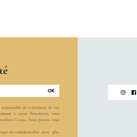
té
OK
t responsable du traitement de vos
onnant à notre Newsletter, vous
actualités Cresus. Vous pouvez vous
tique de confidentialité
pour plus