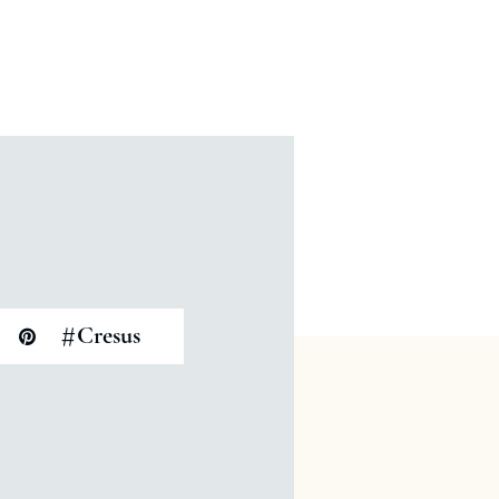
#
Cresus