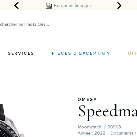
arantie 2 ans
Retrait en boutique
chercher par mots clés...
SERVICES
PIÈCES D'EXCEPTION
OF
OMEGA
Speedma
Moonwatch
59908
Année : 2022
+ Documents +