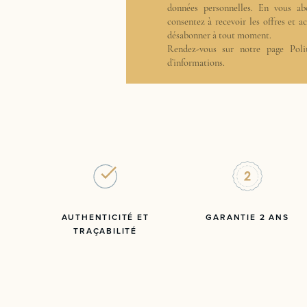
données personnelles. En vous ab
consentez à recevoir les offres et 
désabonner à tout moment.
Rendez-vous sur notre page
Poli
d’informations.
AUTHENTICITÉ ET
GARANTIE 2 ANS
TRAÇABILITÉ