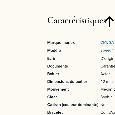
Caractéristiques
Marque montre
OMEGA
Modèle
Speedma
Ecrin
D’origin
Documents
Garanti
Boitier
Acier
Dimensions du boîtier
42 mm
Mouvement
Mécani
Glace
Saphir
Cadran (couleur dominante)
Noir
Bracelet
Cuir d'o