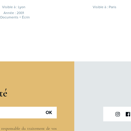
Visible à : Lyon
Visible à : Paris
Année : 2001
 Documents + Écrin
té
OK
t responsable du traitement de vos