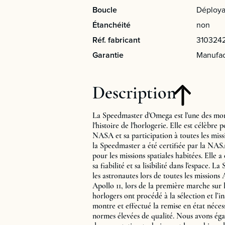
Boucle
Déploya
Étanchéité
non
Réf. fabricant
310324
Garantie
Manufac
Description
La Speedmaster d'Omega est l'une des mon
l'histoire de l'horlogerie. Elle est célèbre 
NASA et sa participation à toutes les miss
la Speedmaster a été certifiée par la NA
pour les missions spatiales habitées. Elle a
sa fiabilité et sa lisibilité dans l'espace. 
les astronautes lors de toutes les missions
Apollo 11, lors de la première marche sur 
horlogers ont procédé à la sélection et l’i
montre et effectué la remise en état néce
normes élevées de qualité. Nous avons éga