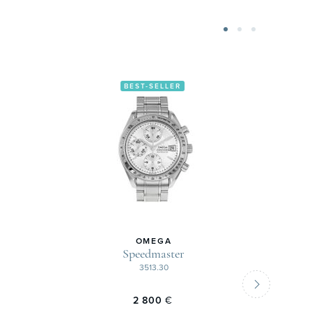
BEST-SELLER
OMEGA
Speedmaster
3513.30
2 800
€