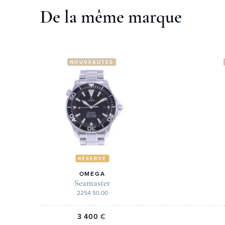
De la même marque
NOUVEAUTÉS
RÉSERVÉ
OMEGA
Seamaster
2254.50.00
3 400
€