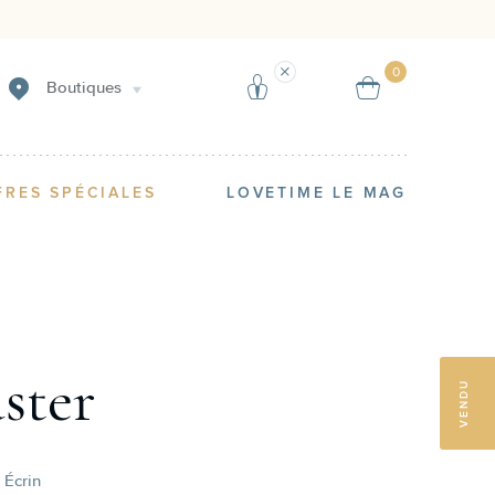
Créer une alerte
Vendre
0
Boutiques
FRES SPÉCIALES
LOVETIME LE MAG
ster
VENDU
 Écrin