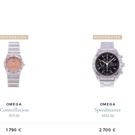
NOUVEAUTÉS
NOUVEAUTÉS
OMEGA
OMEGA
Constellation
Speedmaster
1571.61
3513.50
1 790
€
2 700
€