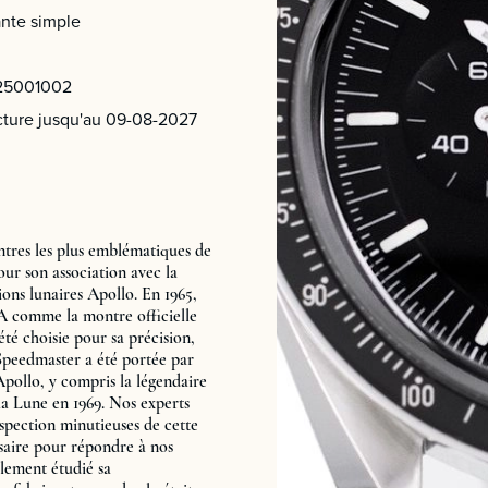
nte simple
25001002
ture jusqu'au 09-08-2027
tres les plus emblématiques de
pour son association avec la
ions lunaires Apollo. En 1965,
SA comme la montre officielle
 été choisie pour sa précision,
La Speedmaster a été portée par
 Apollo, y compris la légendaire
la Lune en 1969. Nos experts
nspection minutieuses de cette
ssaire pour répondre à nos
lement étudié sa