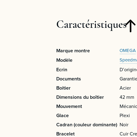
Caractéristiques
Marque montre
OMEGA
Modèle
Speedma
Ecrin
D’origin
Documents
Garanti
Boitier
Acier
Dimensions du boîtier
42 mm
Mouvement
Mécani
Glace
Plexi
Cadran (couleur dominante)
Noir
Bracelet
Cuir Cr