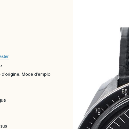
ster
e
e d'origine, Mode d'emploi
que
esus