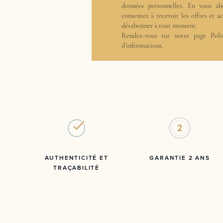
données personnelles. En vous ab
consentez à recevoir les offres et 
désabonner à tout moment.
Rendez-vous sur notre page
Poli
d’informations.
AUTHENTICITÉ ET
GARANTIE 2 ANS
TRAÇABILITÉ