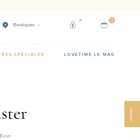
Créer une alerte
Vendre
0
Boutiques
FRES SPÉCIALES
LOVETIME LE MAG
ster
VENDU
Écrin