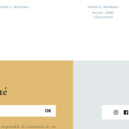
isible à : Bordeaux
Visible à : Bordeaux
Année : 2000
+ Documents
té
OK
t responsable du traitement de vos