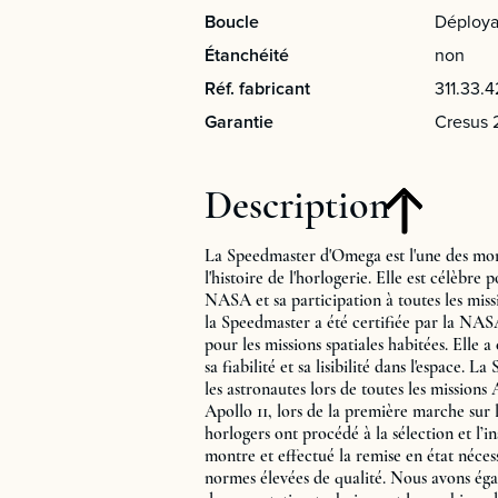
Boucle
Déploya
Étanchéité
non
Réf. fabricant
311.33.4
Garantie
Cresus 
Description
La Speedmaster d'Omega est l'une des mon
l'histoire de l'horlogerie. Elle est célèbre 
NASA et sa participation à toutes les miss
la Speedmaster a été certifiée par la NA
pour les missions spatiales habitées. Elle a
sa fiabilité et sa lisibilité dans l'espace. 
les astronautes lors de toutes les missions
Apollo 11, lors de la première marche sur 
horlogers ont procédé à la sélection et l’i
montre et effectué la remise en état néce
normes élevées de qualité. Nous avons éga