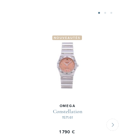
NOUVEAUTÉS
OMEGA
Constellation
1571.61
1 790
€