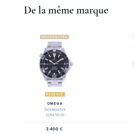
De la même marque
NOUVEAUTÉS
RÉSERVÉ
OMEGA
Seamaster
2254.50.00
3 400
€