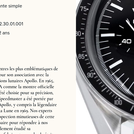
nte simple
2.30.01.001
2 ans
tres les plus emblématiques de
pour son association avec la
ions lunaires Apollo. En 1965,
SA comme la montre officielle
 été choisie pour sa précision,
La Speedmaster a été portée par
 Apollo, y compris la légendaire
la Lune en 1969. Nos experts
nspection minutieuses de cette
ssaire pour répondre à nos
lement étudié sa