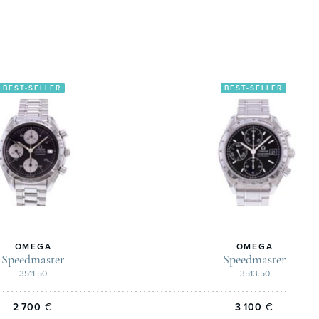
BEST-SELLER
BEST-SELLER
OMEGA
OMEGA
Speedmaster
Speedmaster
3511.50
3513.50
2 700
€
3 100
€