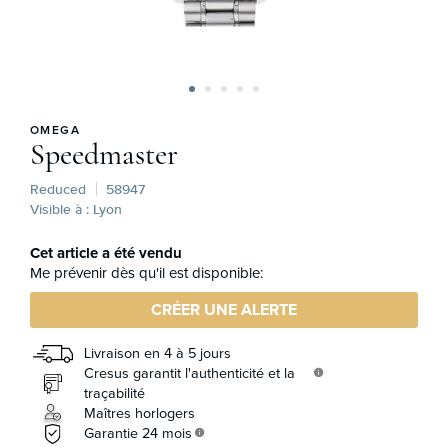
OMEGA
Speedmaster
Reduced
58947
Visible à : Lyon
Cet article a été vendu
Me prévenir dès qu'il est disponible:
CRÉER UNE ALERTE
Livraison en 4 à 5 jours
Cresus garantit l'authenticité et la
info
traçabilité
Maîtres horlogers
Garantie 24 mois
info