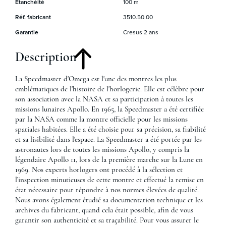
Étanchéité
100 m
Réf. fabricant
3510.50.00
Garantie
Cresus 2 ans
Description
La Speedmaster d'Omega est l'une des montres les plus
emblématiques de l'histoire de l'horlogerie. Elle est célèbre pour
son association avec la NASA et sa participation à toutes les
missions lunaires Apollo. En 1965, la Speedmaster a été certifiée
par la NASA comme la montre officielle pour les missions
spatiales habitées. Elle a été choisie pour sa précision, sa fiabilité
et sa lisibilité dans l'espace. La Speedmaster a été portée par les
astronautes lors de toutes les missions Apollo, y compris la
légendaire Apollo 11, lors de la première marche sur la Lune en
1969. Nos experts horlogers ont procédé à la sélection et
l’inspection minutieuses de cette montre et effectué la remise en
état nécessaire pour répondre à nos normes élevées de qualité.
Nous avons également étudié sa documentation technique et les
archives du fabricant, quand cela était possible, afin de vous
garantir son authenticité et sa traçabilité. Pour vous assurer le