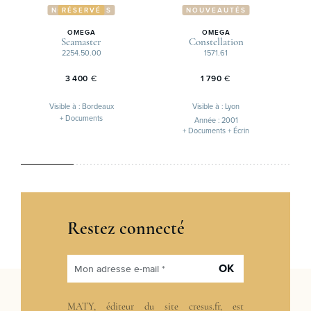
NOUVEAUTÉS
RÉSERVÉ
NOUVEAUTÉS
OMEGA
OMEGA
Seamaster
Constellation
2254.50.00
1571.61
3 400
€
1 790
€
Visible à : Bordeaux
Visible à : Lyon
+ Documents
Année : 2001
+ Documents + Écrin
Restez connecté
OK
Mon adresse e-mail *
MATY, éditeur du site cresus.fr, est