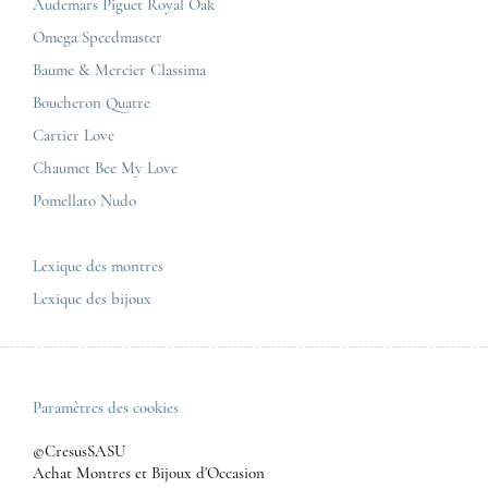
Conditions générales de vente
Audemars Piguet Royal Oak
Corner Maty Strasbourg
Cartier
Mentions légales
Omega Speedmaster
Corner Maty Toulouse
Baume & Mercier
Politique de confidentialité
Baume & Mercier Classima
Corner Maty Besançon Kennedy
IWC
Plan du site
Boucheron Quatre
Panerai
Nous contacter
Cartier Love
Zénith
Chaumet Bee My Love
Pomellato Nudo
Toutes les marques de luxe
Tous les modèles de luxe
Lexique des montres
Lexique des bijoux
Paramètres des cookies
©CresusSASU
Achat Montres et Bijoux d'Occasion