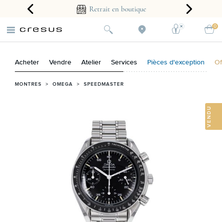
arantie 2 ans
Retrait en boutique
0
Acheter
Vendre
Atelier
Services
Pièces d'exception
Of
MONTRES
>
OMEGA
>
SPEEDMASTER
VENDU