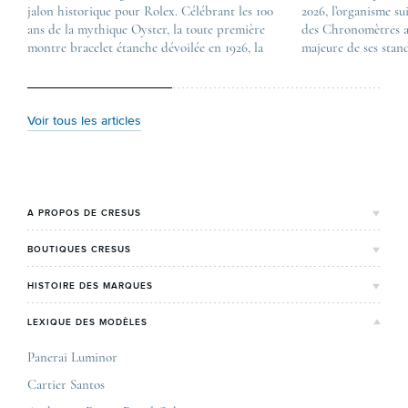
jalon historique pour Rolex. Célébrant les 100
Les nouveautés Rolex 
2026, l’organisme su
ans de la mythique Oyster, la toute première
first appeared on
des Chronomètres a
montre bracelet étanche dévoilée en 1926, la
Lovetime
majeure de ses stan
manufacture lève le voile sur une collection
.
certification, appel
commémorative alliant héritage patrimonial et
Chronometer”, vise 
vision prospective. De l’innovation
précision et de fiab
métallurgique à la réinterprétation esthétique
mécaniques suisses.
Voir tous les articles
de ses grandes icônes, décryptage des pièces
changement majeur, 
maîtresses de ce millésime. Oyster Perpetual …
étape importante dan
Le COSC : la …
A PROPOS DE CRESUS
L'Histoire de Cresus
BOUTIQUES CRESUS
Valeurs & engagements
Lyon
HISTOIRE DES MARQUES
Notre expertise
Paris Maty Opéra
Rolex
LEXIQUE DES MODÈLES
On parle de nous
Bordeaux
Breitling
Carrières
Panerai Luminor
Jaeger-LeCoultre
Cartier Santos
Corner Maty Nantes
Omega