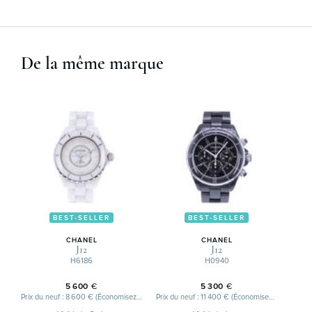
De la même marque
BEST-SELLER
BEST-SELLER
CHANEL
CHANEL
J12
J12
H6186
H0940
5 600
€
5 300
€
Prix du neuf : 8 600 € (Économisez 3 000 €)
Prix du neuf : 11 400 € (Économisez 6 100 €)