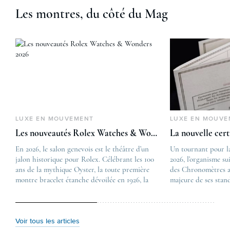
Les montres, du côté du Mag
LUXE EN MOUVEMENT
LUXE EN MOUVE
Les nouveautés Rolex Watches & Wonders 2026
La nouvelle cer
En 2026, le salon genevois est le théâtre d’un
The post
Un tournant pour l
jalon historique pour Rolex. Célébrant les 100
Les nouveautés Rolex 
2026, l’organisme su
ans de la mythique Oyster, la toute première
first appeared on
des Chronomètres a
montre bracelet étanche dévoilée en 1926, la
Lovetime
majeure de ses stan
manufacture lève le voile sur une collection
.
certification, appel
commémorative alliant héritage patrimonial et
Chronometer”, vise 
vision prospective. De l’innovation
précision et de fiab
métallurgique à la réinterprétation esthétique
mécaniques suisses.
Voir tous les articles