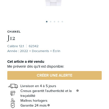
CHANEL
J12
Calibre 12.1
62342
Année : 2022
+ Documents + Écrin
Cet article a été vendu
Me prévenir dès qu'il est disponible:
CRÉER UNE ALERTE
Livraison en 4 à 5 jours
Cresus garantit l'authenticité et la
info
traçabilité
Maîtres horlogers
Garantie 24 mois
info