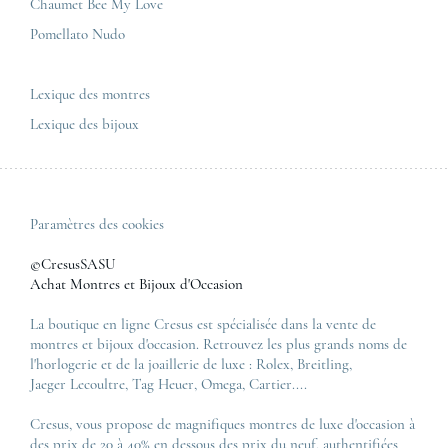
Chaumet Bee My Love
Pomellato Nudo
Toutes les marques de luxe
Tous les modèles de luxe
Lexique des montres
Lexique des bijoux
Paramètres des cookies
©CresusSASU
Achat Montres et Bijoux d'Occasion
La boutique en ligne Cresus est spécialisée dans la vente de
montres et bijoux d'occasion. Retrouvez les plus grands noms de
l'horlogerie et de la joaillerie de luxe :
Rolex
,
Breitling
,
Jaeger Lecoultre
,
Tag Heuer
,
Omega
,
Cartier
....
Cresus, vous propose de magnifiques montres de luxe d'occasion à
des prix de 20 à 40% en dessous des prix du neuf, authentifiées