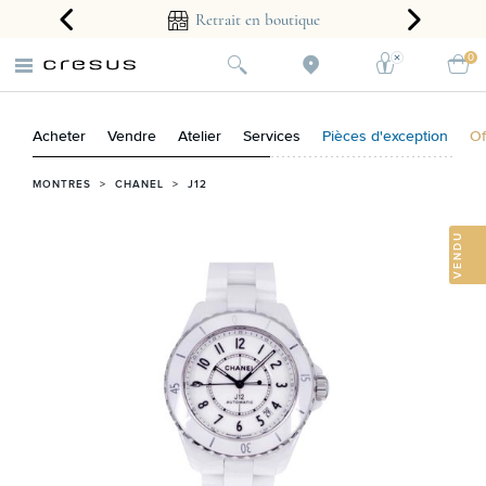
arantie 2 ans
Retrait en boutique
0
Acheter
Vendre
Atelier
Services
Pièces d'exception
Of
MONTRES
>
CHANEL
>
J12
VENDU