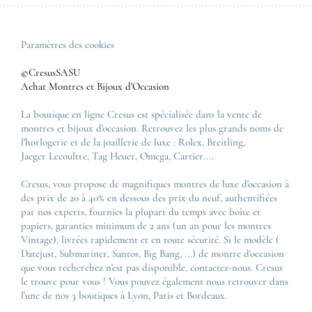
Paramètres des cookies
©CresusSASU
Achat Montres et Bijoux d'Occasion
La boutique en ligne Cresus est spécialisée dans la vente de
montres et bijoux d'occasion. Retrouvez les plus grands noms de
l'horlogerie et de la joaillerie de luxe :
Rolex
,
Breitling
,
Jaeger Lecoultre
,
Tag Heuer
,
Omega
,
Cartier
....
Cresus, vous propose de magnifiques montres de luxe d'occasion à
des prix de 20 à 40% en dessous des prix du neuf, authentifiées
par nos experts, fournies la plupart du temps avec boîte et
papiers, garanties minimum de 2 ans (un an pour les montres
Vintage), livrées rapidement et en toute sécurité. Si le modèle (
Datejust
,
Submariner
,
Santos
,
Big Bang
, ...) de montre d'occasion
que vous recherchez n'est pas disponible, contactez-nous. Cresus
le trouve pour vous ! Vous pouvez également nous retrouver dans
l'une de nos 3 boutiques à Lyon, Paris et Bordeaux.