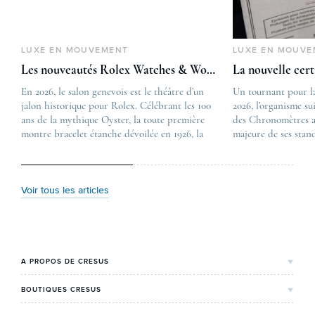
LUXE EN MOUVEMENT
LUXE EN MOUVE
Les nouveautés Rolex Watches & Wonders 2026
La nouvelle cer
En 2026, le salon genevois est le théâtre d’un
The post
Un tournant pour l
jalon historique pour Rolex. Célébrant les 100
Les nouveautés Rolex 
2026, l’organisme su
ans de la mythique Oyster, la toute première
first appeared on
des Chronomètres a
montre bracelet étanche dévoilée en 1926, la
Lovetime
majeure de ses stan
manufacture lève le voile sur une collection
.
certification, appel
commémorative alliant héritage patrimonial et
Chronometer”, vise 
vision prospective. De l’innovation
précision et de fiab
métallurgique à la réinterprétation esthétique
mécaniques suisses.
Voir tous les articles
de ses grandes icônes, décryptage des pièces
changement majeur, 
maîtresses de ce millésime. Oyster Perpetual …
étape importante dan
Le COSC : la …
A PROPOS DE CRESUS
L'Histoire de Cresus
BOUTIQUES CRESUS
Valeurs & engagements