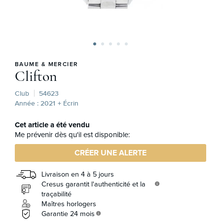
BAUME & MERCIER
Clifton
Club
54623
Année : 2021
+ Écrin
Cet article a été vendu
Me prévenir dès qu'il est disponible:
CRÉER UNE ALERTE
Livraison en 4 à 5 jours
Cresus garantit l'authenticité et la
info
traçabilité
Maîtres horlogers
Garantie 24 mois
info