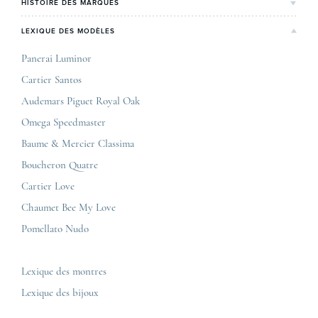
Lyon
HISTOIRE DES MARQUES
Notre expertise
Paris Maty Opéra
Rolex
LEXIQUE DES MODÈLES
On parle de nous
Bordeaux
Breitling
Carrières
Panerai Luminor
Jaeger-LeCoultre
Cartier Santos
Corner Maty Nantes
Omega
Conditions générales de vente
Audemars Piguet Royal Oak
Corner Maty Strasbourg
Cartier
Mentions légales
Omega Speedmaster
Corner Maty Toulouse
Baume & Mercier
Politique de confidentialité
Baume & Mercier Classima
Corner Maty Besançon Kennedy
IWC
Plan du site
Boucheron Quatre
Panerai
Nous contacter
Cartier Love
Zénith
Chaumet Bee My Love
Pomellato Nudo
Toutes les marques de luxe
Tous les modèles de luxe
Lexique des montres
Lexique des bijoux