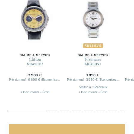
RÉSERVÉ
BAUME & MERCIER
BAUME & MERCIER
Clifton
Promesse
MOA10367
MOA10159
3 900
€
1 890
€
Prix du neuf : 6 600 € (Économisez 2 700 €)
Prix du neuf : 3 950 € (Économisez 2 060 €)
Visible à : Bordeaux
+ Documents + Écrin
+ Documents + Écrin