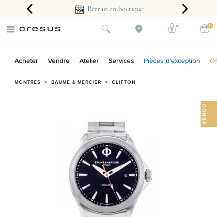
arantie 2 ans
Retrait en boutique
0
Acheter
Vendre
Atelier
Services
Pièces d'exception
Of
MONTRES
>
BAUME & MERCIER
>
CLIFTON
VENDU