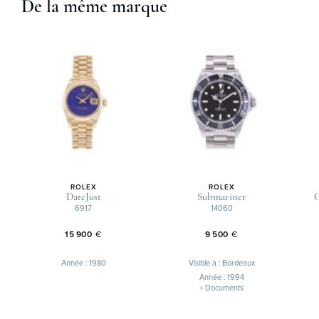
De la même marque
ROLEX
ROLEX
DateJust
Submariner
6917
14060
15 900
€
9 500
€
Année : 1980
Visible à : Bordeaux
Année : 1994
+ Documents