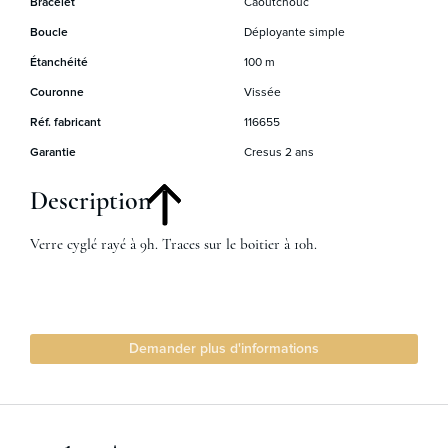
Bracelet
Caoutchouc
Boucle
Déployante simple
Étanchéité
100 m
Couronne
Vissée
Réf. fabricant
116655
Garantie
Cresus 2 ans
Description
Verre cyglé rayé à 9h. Traces sur le boitier à 10h.
Demander plus d'informations