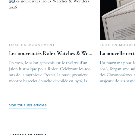
LUXE EN MOUVEMENT
LUXE EN MOUVE
Les nouveautés Rolex Watches & Wonders 2026
La nouvelle cer
En 2026, le salon genevois est le théâtre d’un
The post
Un tournant pour l
jalon historique pour Rolex. Célébrant les 100
Les nouveautés Rolex 
2026, l’organisme su
ans de la mythique Oyster, la toute première
first appeared on
des Chronomètres a
montre bracelet étanche dévoilée en 1926, la
Lovetime
majeure de ses stan
manufacture lève le voile sur une collection
.
certification, appel
commémorative alliant héritage patrimonial et
Chronometer”, vise 
vision prospective. De l’innovation
précision et de fiab
métallurgique à la réinterprétation esthétique
mécaniques suisses.
Voir tous les articles
de ses grandes icônes, décryptage des pièces
changement majeur, 
maîtresses de ce millésime. Oyster Perpetual …
étape importante dan
Le COSC : la …