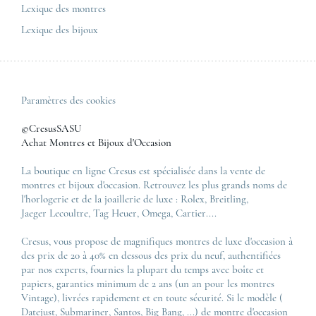
Tous les modèles de luxe
Lexique des montres
Lexique des bijoux
Paramètres des cookies
©CresusSASU
Achat Montres et Bijoux d'Occasion
La boutique en ligne Cresus est spécialisée dans la vente de
montres et bijoux d'occasion. Retrouvez les plus grands noms de
l'horlogerie et de la joaillerie de luxe :
Rolex
,
Breitling
,
Jaeger Lecoultre
,
Tag Heuer
,
Omega
,
Cartier
....
Cresus, vous propose de magnifiques montres de luxe d'occasion à
des prix de 20 à 40% en dessous des prix du neuf, authentifiées
par nos experts, fournies la plupart du temps avec boîte et
papiers, garanties minimum de 2 ans (un an pour les montres
Vintage), livrées rapidement et en toute sécurité. Si le modèle (
Datejust
,
Submariner
,
Santos
,
Big Bang
, ...) de montre d'occasion