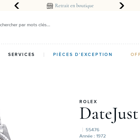
arantie 2 ans
Retrait en boutique
chercher par mots clés...
SERVICES
PIÈCES D'EXCEPTION
OF
ROLEX
DateJust
55476
Année : 1972