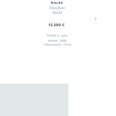
ROLEX
DateJust
126234
12 200
€
Visible à : Lyon
Année : 2019
+ Documents + Écrin