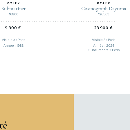
ROLEX
ROLEX
Submariner
Cosmograph Daytona
16800
126503
9 300
€
23 900
€
Visible à : Paris
Visible à : Paris
Année : 1983
Année : 2024
+ Documents + Écrin
té