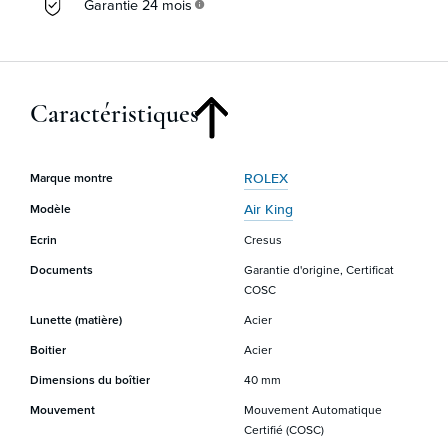
Garantie 24 mois
info
Caractéristiques
ROLEX
Marque montre
Air King
Modèle
Ecrin
Cresus
Documents
Garantie d'origine, Certificat
COSC
Lunette (matière)
Acier
Boitier
Acier
Dimensions du boîtier
40 mm
Mouvement
Mouvement Automatique
Certifié (COSC)