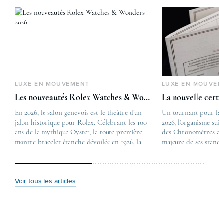
LUXE EN MOUVEMENT
LUXE EN MOUVE
Les nouveautés Rolex Watches & Wonders 2026
La nouvelle cer
En 2026, le salon genevois est le théâtre d’un
The post
Un tournant pour l
jalon historique pour Rolex. Célébrant les 100
Les nouveautés Rolex 
2026, l’organisme su
ans de la mythique Oyster, la toute première
first appeared on
des Chronomètres a
montre bracelet étanche dévoilée en 1926, la
Lovetime
majeure de ses stan
manufacture lève le voile sur une collection
.
certification, appel
commémorative alliant héritage patrimonial et
Chronometer”, vise 
vision prospective. De l’innovation
précision et de fiab
métallurgique à la réinterprétation esthétique
mécaniques suisses.
Voir tous les articles
de ses grandes icônes, décryptage des pièces
changement majeur, 
maîtresses de ce millésime. Oyster Perpetual …
étape importante dan
Le COSC : la …