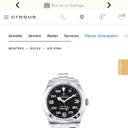
arantie 2 ans
Retrait en boutique
0
Acheter
Vendre
Atelier
Services
Pièces d'exception
Of
MONTRES
>
ROLEX
>
AIR KING
VENDU