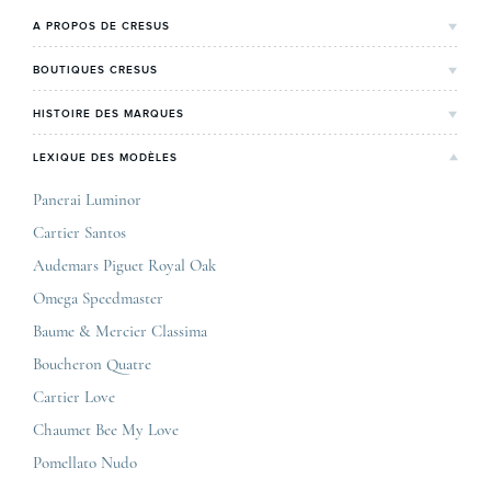
A PROPOS DE CRESUS
L'Histoire de Cresus
BOUTIQUES CRESUS
Valeurs & engagements
Lyon
HISTOIRE DES MARQUES
Notre expertise
Paris Maty Opéra
Rolex
LEXIQUE DES MODÈLES
On parle de nous
Bordeaux
Breitling
Carrières
Panerai Luminor
Jaeger-LeCoultre
Cartier Santos
Corner Maty Nantes
Omega
Conditions générales de vente
Audemars Piguet Royal Oak
Corner Maty Strasbourg
Cartier
Mentions légales
Omega Speedmaster
Corner Maty Toulouse
Baume & Mercier
Politique de confidentialité
Baume & Mercier Classima
Corner Maty Besançon Kennedy
IWC
Plan du site
Boucheron Quatre
Panerai
Nous contacter
Cartier Love
Zénith
Chaumet Bee My Love
Pomellato Nudo
Toutes les marques de luxe