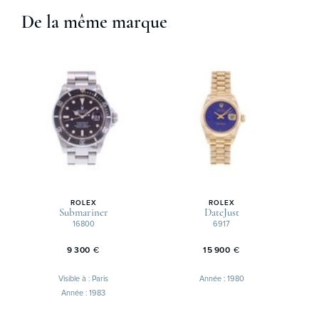
De la même marque
ROLEX
ROLEX
Submariner
DateJust
16800
6917
9 300
€
15 900
€
Visible à : Paris
Année : 1980
Année : 1983