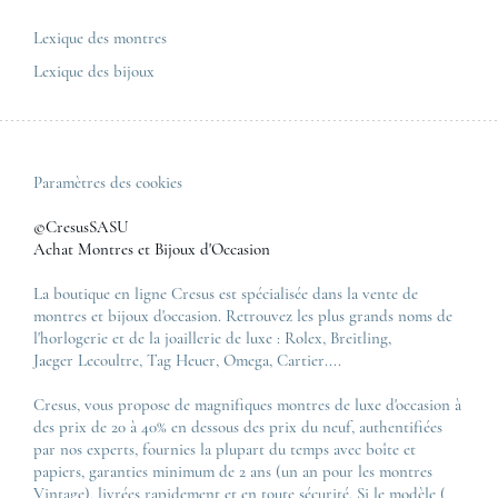
Tous les modèles de luxe
Lexique des montres
Lexique des bijoux
Paramètres des cookies
©CresusSASU
Achat Montres et Bijoux d'Occasion
La boutique en ligne Cresus est spécialisée dans la vente de
montres et bijoux d'occasion. Retrouvez les plus grands noms de
l'horlogerie et de la joaillerie de luxe :
Rolex
,
Breitling
,
Jaeger Lecoultre
,
Tag Heuer
,
Omega
,
Cartier
....
Cresus, vous propose de magnifiques montres de luxe d'occasion à
des prix de 20 à 40% en dessous des prix du neuf, authentifiées
par nos experts, fournies la plupart du temps avec boîte et
papiers, garanties minimum de 2 ans (un an pour les montres
Vintage), livrées rapidement et en toute sécurité. Si le modèle (