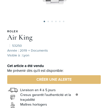
ROLEX
Air King
53250
Année : 2019
+ Documents
Visible à : Lyon
Cet article a été vendu
Me prévenir dès qu'il est disponible:
CRÉER UNE ALERTE
Livraison en 4 à 5 jours
Cresus garantit l'authenticité et la
info
traçabilité
Maîtres horlogers