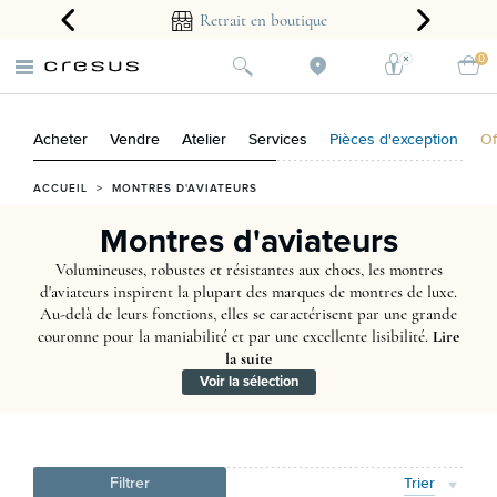
arantie 2 ans
Retrait en boutique
0
Acheter
Vendre
Atelier
Services
Pièces d'exception
Of
ACCUEIL
>
MONTRES D'AVIATEURS
Montres d'aviateurs
Volumineuses, robustes et résistantes aux chocs, les montres
d'aviateurs inspirent la plupart des marques de montres de luxe.
Au-delà de leurs fonctions, elles se caractérisent par une grande
couronne pour la maniabilité et par une excellente lisibilité.
Lire
la suite
Voir la sélection
Filtrer
Trier