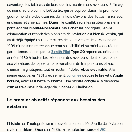
davantage les tableaux de bord que les montres des aviateurs, à l’image
de manufacture comme LeCoultre, qui va équiper durant la première
guerre mondiale des dizaines de milliers d’avions des flottes françaises,
anglaises et américaines. Durant le conflit, seuls les pilotes prussiens
portaient des
montres-bracelets
. Mais chez les horlogers, l’envie
d’innovation et l’esprit des pionniers de l’aviation est bien là. Zenith, qui
avait déjà équipé Louis Blériot lors de sa traversée de la Manche en
1909 d’une montre reconnue pour sa lisibilité et sa précision, crée un
garde-temps historique. La
Zenith Pilot
Type 20
répond au début des
années 1930 à toutes les exigences des aviateurs, dont la résistance
aux vibrations de l’appareil, aux variations de températures et aux
champs magnétiques, tout en restant
fiable, robuste et lisible
. À la
même époque, en 1931 précisément,
Longines
dépose le brevet d’
Angle
horaire
, avec sa lunette tournante. Une montre conçue à la demande
d’un autre aviateur de légende, Charles A. Lindbergh.
Le premier objectif : répondre aux besoins des
aviateurs
L’histoire de l’horlogerie se retrouve intimement liée à celle de l’aviation,
civile et militaire. Quand en 1935, la manufacture suisse
IWC