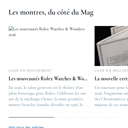
Les montres, du côté du Mag
LUXE EN MOUVEMENT
LUXE EN MOUVE
Les nouveautés Rolex Watches & Wonders 2026
La nouvelle cer
En 2026, le salon genevois est le théâtre d’un
The post
Un tournant pour l
jalon historique pour Rolex. Célébrant les 100
Les nouveautés Rolex 
2026, l’organisme su
ans de la mythique Oyster, la toute première
first appeared on
des Chronomètres a
montre bracelet étanche dévoilée en 1926, la
Lovetime
majeure de ses stan
manufacture lève le voile sur une collection
.
certification, appel
commémorative alliant héritage patrimonial et
Chronometer”, vise 
vision prospective. De l’innovation
précision et de fiab
métallurgique à la réinterprétation esthétique
mécaniques suisses.
Voir tous les articles