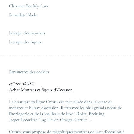
Zénith
Chaumet Bee My Love
Pomellato Nudo
Toutes les marques de luxe
Tous les modèles de luxe
Lexique des montres
Lexique des bijoux
Paramètres des cookies
©CresusSASU
Achat Montres et Bijoux d'Occasion
La boutique en ligne Cresus est spécialisée dans la vente de
montres et bijoux d'occasion. Retrouvez les plus grands noms de
l'horlogerie et de la joaillerie de luxe :
Rolex
,
Breitling
,
Jaeger Lecoultre
,
Tag Heuer
,
Omega
,
Cartier
....
Cresus, vous propose de magnifiques montres de luxe d'occasion à