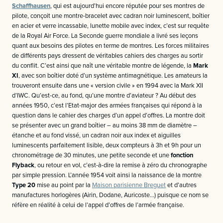
Schaffhausen
, qui est aujourd’hui encore réputée pour ses montres de
pilote, conçoit une montre-bracelet avec cadran noir luminescent, boîtier
en acier et verre incassable, lunette mobile avec index, c’est sur requête
de la Royal Air Force. La Seconde guerre mondiale a livré ses leçons
quant aux besoins des pilotes en terme de montres. Les forces militaires
de différents pays dressent de véritables cahiers des charges au sortir
du conflit. C’est ainsi que naît une véritable montre de légende, la
Mark
XI
, avec son boîtier doté d’un système antimagnétique. Les amateurs la
trouveront ensuite dans une « version civile » en 1994 avec la Mark XII
d’IWC. Qu’est-ce, au fond, qu’une montre d’aviateur ? Au début des
années 1950, c’est l’Etat-major des armées françaises qui répond à la
question dans le cahier des charges d’un appel d’offres. La montre doit
se présenter avec un grand boîtier – au moins 38 mm de diamètre –
étanche et au fond vissé, un cadran noir aux index et aiguilles
luminescents parfaitement lisible, deux compteurs à 3h et 9h pour un
chronométrage de 30 minutes, une petite seconde et une
fonction
Flyback
, ou retour en vol, c’est-à-dire la remise à zéro du chronographe
par simple pression. L’année 1954 voit ainsi la naissance de la montre
Type 20
mise au point par la
Maison parisienne Breguet
et d’autres
manufactures horlogères (Airin, Dodane, Auricoste…) puisque ce nom se
réfère en réalité à celui de l’appel d’offres de l’armée française.