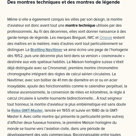
Des montres techniques et des montres de légende
Même si elle a également conquis les villes par son design, la montre
d’aviateur est donc avant tout une
montre technique
utilisée par des
professionnels. Au fil des décennies, elles vont donner naissance à des
garde-temps de légende. Les marques Breguet, IWC et
Omega
restent
des maîtres en la matière, mais d’autres vont tout particulièrement se
distinguer. La
Breitling Navitimer
va ainsi écrire une page de l’horlogerie
dès 1952, puis une décennie plus tard dans sa version « cosmonaute »
destinée aux vols spatiaux habités. La Maison horlogère suisse s’était
déjà distinguée avec sa Chronomat, première montre chronomètre
chronographe intégrant des règles de calcul aérien circulaires. La
Navitimer, avec son boîtier de 41 mm de diamètre en or ou en acier
inoxydable, ajoute des fonctionnalités comme le calendrier perpétuel, la
vitesse ascensionnelle, la conversion de miles en kilomètres, la règle à
calcul circulaire à lunette tournante bidirectionnelle… À tout seigneur
tout honneur, la montre d’aviateur la plus emblématique est sans doute
la
Rolex GMT-Master
, lancée en 1955 et suivie en 1980 de la GMT-
Master II. Avec cette montre qui présente la particularité (entre autres)
d’afficher deux fuseaux horaires, la première Maison horlogère du
monde se tourne vers l’aviation civile, dans une période de
développement des vols commerciaux. Reconnaissable entre toutes