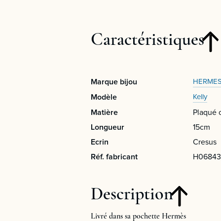
Caractéristiques
Marque bijou
HERME
Modèle
Kelly
Matière
Plaqué 
Longueur
15cm
Ecrin
Cresus
Réf. fabricant
H06843
Description
Livré dans sa pochette Hermès