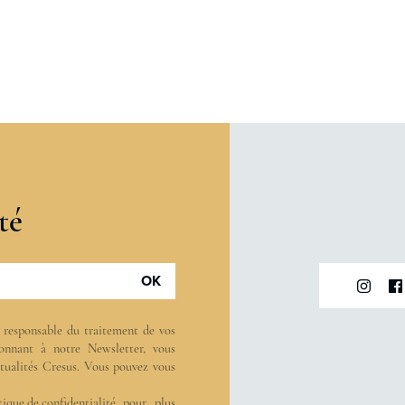
té
OK
t responsable du traitement de vos
onnant à notre Newsletter, vous
actualités Cresus. Vous pouvez vous
tique de confidentialité
pour plus