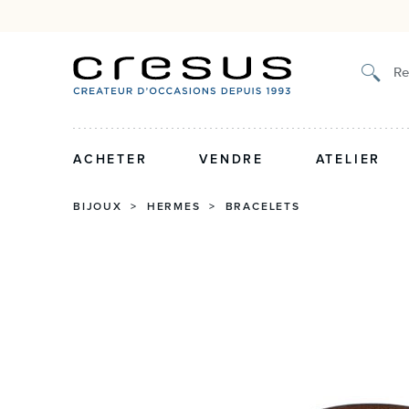
Authenticité certifiée et g
Re
ACHETER
VENDRE
ATELIER
BIJOUX
>
HERMES
>
BRACELETS