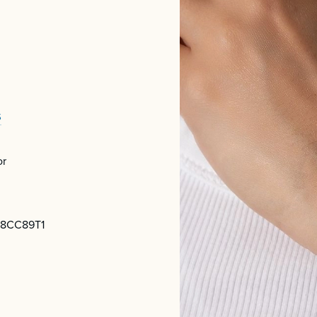
S
or
8CC89T1