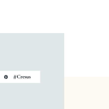
#
Cresus