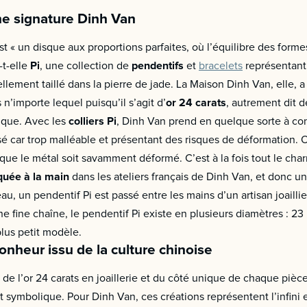
ne signature Dinh Van
st « un disque aux proportions parfaites, où l’équilibre des forme
-t-elle
Pi
, une collection de
pendentifs
et
bracelets
représentant 
llement taillé dans la pierre de jade. La Maison Dinh Van, elle, a 
n’importe lequel puisqu’il s’agit d’
or 24 carats
, autrement dit d
nique. Avec les
colliers Pi
, Dinh Van prend en quelque sorte à contr
lisé car trop malléable et présentant des risques de déformation. O
ue le métal soit savamment déformé. C’est à la fois tout le charm
quée à la main
dans les ateliers français de Dinh Van, et donc u
u, un pendentif Pi est passé entre les mains d’un artisan joaillier
une fine chaîne, le pendentif Pi existe en plusieurs diamètres :
lus petit modèle.
onheur issu de la culture chinoise
on de l’or 24 carats en joaillerie et du côté unique de chaque pièc
symbolique. Pour Dinh Van, ces créations représentent l’infini et