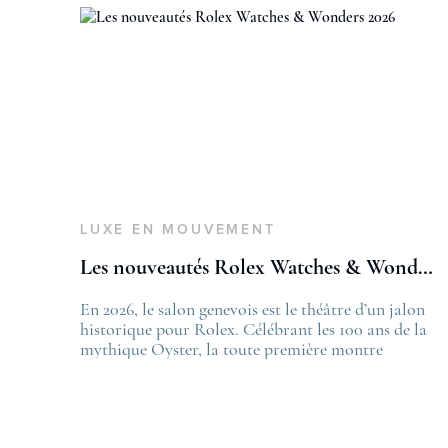
LUXE EN MOUVEMENT
Les nouveautés Rolex Watches & Wonders 2026
En 2026, le salon genevois est le théâtre d’un jalon
T
historique pour Rolex. Célébrant les 100 ans de la
L
mythique Oyster, la toute première montre
f
bracelet étanche dévoilée en 1926, la manufacture
L
lève le voile sur une collection commémorative
.
alliant héritage patrimonial et vision prospective.
De l’innovation métallurgique à la