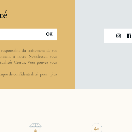
té
OK
t responsable du traitement de vos
onnant à notre Newsletter, vous
actualités Cresus. Vous pouvez vous
tique de confidentialité
pour plus