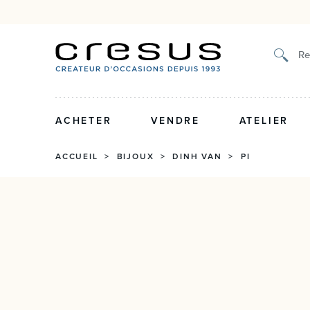
Authenticité certifiée et g
Re
ACHETER
VENDRE
ATELIER
ACCUEIL
>
BIJOUX
>
DINH VAN
>
PI