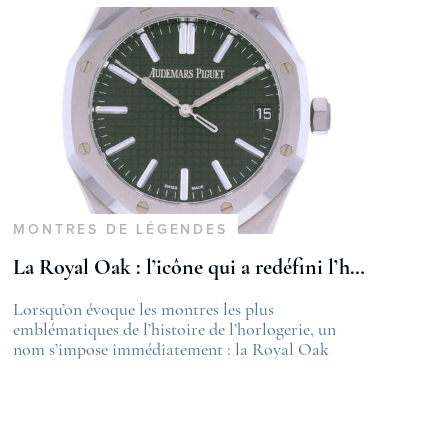
MONTRES DE LÉGENDES
La Royal Oak : l’icône qui a redéfini l’horlogerie de luxe
st
Lorsqu’on évoque les montres les plus
The post
velle certification COSC 2026
emblématiques de l’histoire de l’horlogerie, un
La Royal Oa
appeared on
nom s’impose immédiatement : la Royal Oak
de luxe
ime
d’Audemars Piguet. Véritable révolution à sa
first appea
sortie en 1972, elle a bouleversé les codes établis et
Lovetime
continue, encore aujourd’hui, d’influencer le
.
design horloger contemporain. Une naissance