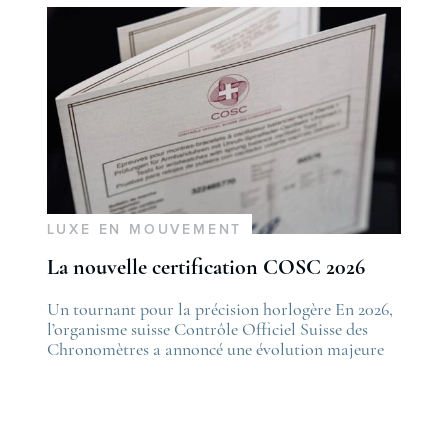
LUXE EN MOUVEMENT
La nouvelle certification COSC 2026
he post
Un tournant pour la précision horlogère En 2026,
The po
es nouveautés Rolex Watches & Wonders 2026
l’organisme suisse Contrôle Officiel Suisse des
La nou
irst appeared on
Chronomètres a annoncé une évolution majeure
first 
ovetime
de ses standards. Cette nouvelle certification,
Lovet
appelée “Excellence Chronometer”, vise à
.
moderniser les critères de précision et de fiabilité
des montres mécaniques suisses. Après près de 50