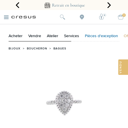
arantie 2 ans
Retrait en boutique
0
Acheter
Vendre
Atelier
Services
Pièces d'exception
Of
BIJOUX
>
BOUCHERON
>
BAGUES
VENDU