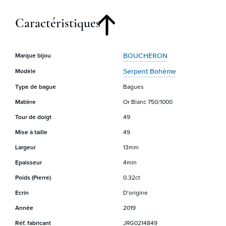
Caractéristiques
BOUCHERON
Marque bijou
Serpent Bohème
Modèle
Type de bague
Bagues
Matière
Or Blanc 750/1000
Tour de doigt
49
Mise à taille
49
Largeur
13mm
Epaisseur
4mm
Poids (Pierre)
0.32ct
Ecrin
D’origine
Année
2019
Réf. fabricant
JRG0214849