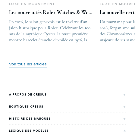
LUXE EN MOUVEMENT
LUXE EN MOUVE
Les nouveautés Rolex Watches & Wonders 2026
La nouvelle cer
En 2026, le salon genevois est le théâtre d’un
The post
Un tournant pour l
jalon historique pour Rolex. Célébrant les 100
Les nouveautés Rolex 
2026, l’organisme su
ans de la mythique Oyster, la toute première
first appeared on
des Chronomètres a
montre bracelet étanche dévoilée en 1926, la
Lovetime
majeure de ses stan
manufacture lève le voile sur une collection
.
certification, appel
commémorative alliant héritage patrimonial et
Chronometer”, vise 
vision prospective. De l’innovation
précision et de fiab
métallurgique à la réinterprétation esthétique
mécaniques suisses.
Voir tous les articles
de ses grandes icônes, décryptage des pièces
changement majeur, 
maîtresses de ce millésime. Oyster Perpetual …
étape importante dan
Le COSC : la …
A PROPOS DE CRESUS
L'Histoire de Cresus
BOUTIQUES CRESUS
Valeurs & engagements
Lyon
HISTOIRE DES MARQUES
Notre expertise
Paris Maty Opéra
Rolex
LEXIQUE DES MODÈLES
On parle de nous