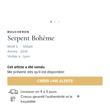
BOUCHERON
Serpent Bohème
Motif S
55626
Année : 2019
Visible à : Lyon
Cet article a été vendu
Me prévenir dès qu'il est disponible:
CRÉER UNE ALERTE
Livraison en 4 à 5 jours
Cresus garantit l'authenticité et la
info
traçabilité