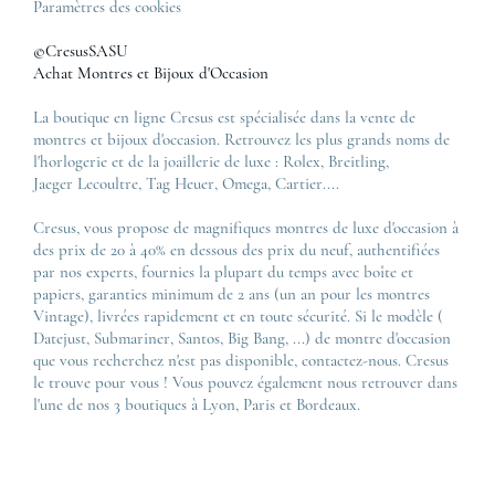
Paramètres des cookies
©CresusSASU
Achat Montres et Bijoux d'Occasion
La boutique en ligne Cresus est spécialisée dans la vente de
montres et bijoux d'occasion. Retrouvez les plus grands noms de
l'horlogerie et de la joaillerie de luxe :
Rolex
,
Breitling
,
Jaeger Lecoultre
,
Tag Heuer
,
Omega
,
Cartier
....
Cresus, vous propose de magnifiques montres de luxe d'occasion à
des prix de 20 à 40% en dessous des prix du neuf, authentifiées
par nos experts, fournies la plupart du temps avec boîte et
papiers, garanties minimum de 2 ans (un an pour les montres
Vintage), livrées rapidement et en toute sécurité. Si le modèle (
Datejust
,
Submariner
,
Santos
,
Big Bang
, ...) de montre d'occasion
que vous recherchez n'est pas disponible, contactez-nous. Cresus
le trouve pour vous ! Vous pouvez également nous retrouver dans
l'une de nos 3 boutiques à Lyon, Paris et Bordeaux.