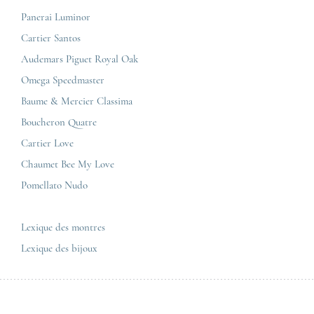
Bordeaux
Breitling
Carrières
Panerai Luminor
Jaeger-LeCoultre
Cartier Santos
Corner Maty Nantes
Omega
Conditions générales de vente
Audemars Piguet Royal Oak
Corner Maty Strasbourg
Cartier
Mentions légales
Omega Speedmaster
Corner Maty Toulouse
Baume & Mercier
Politique de confidentialité
Baume & Mercier Classima
Corner Maty Besançon Kennedy
IWC
Plan du site
Boucheron Quatre
Panerai
Nous contacter
Cartier Love
Zénith
Chaumet Bee My Love
Pomellato Nudo
Toutes les marques de luxe
Tous les modèles de luxe
Lexique des montres
Lexique des bijoux