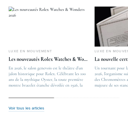
LUXE EN MOUVEMENT
LUXE EN MOUVE
Les nouveautés Rolex Watches & Wonders 2026
La nouvelle cer
En 2026, le salon genevois est le théâtre d’un
The post
Un tournant pour l
jalon historique pour Rolex. Célébrant les 100
Les nouveautés Rolex 
2026, l’organisme su
ans de la mythique Oyster, la toute première
first appeared on
des Chronomètres a
montre bracelet étanche dévoilée en 1926, la
Lovetime
majeure de ses stan
manufacture lève le voile sur une collection
.
certification, appel
commémorative alliant héritage patrimonial et
Chronometer”, vise 
vision prospective. De l’innovation
précision et de fiab
métallurgique à la réinterprétation esthétique
mécaniques suisses.
Voir tous les articles
de ses grandes icônes, décryptage des pièces
changement majeur, 
maîtresses de ce millésime. Oyster Perpetual …
étape importante dan
Le COSC : la …