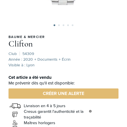
BAUME & MERCIER
Clifton
Club
54309
Année : 2020
+ Documents + Écrin
Visible à : Lyon
Cet article a été vendu
Me prévenir dès qu'il est disponible:
CRÉER UNE ALERTE
Livraison en 4 à 5 jours
Cresus garantit l'authenticité et la
info
traçabilité
Maîtres horlogers