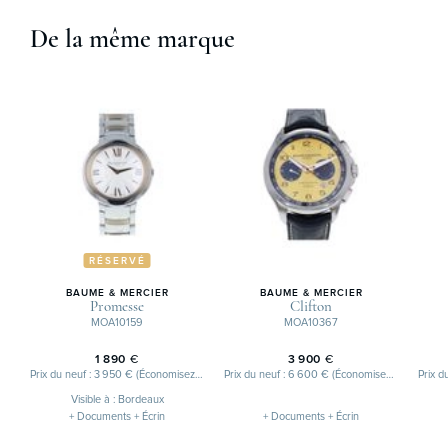
De la même marque
RÉSERVÉ
BAUME & MERCIER
BAUME & MERCIER
Promesse
Clifton
MOA10159
MOA10367
1 890
€
3 900
€
Prix du neuf : 3 950 € (Économisez 2 060 €)
Prix du neuf : 6 600 € (Économisez 2 700 €)
Visible à : Bordeaux
+ Documents + Écrin
+ Documents + Écrin