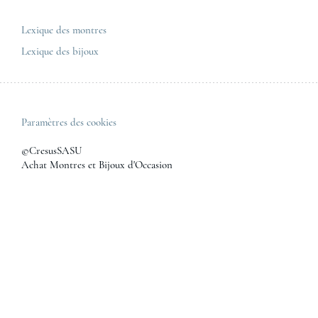
Toutes les marques de luxe
Tous les modèles de luxe
Lexique des montres
Lexique des bijoux
Paramètres des cookies
©CresusSASU
Achat Montres et Bijoux d'Occasion
La boutique en ligne Cresus est spécialisée dans la vente de
montres et bijoux d'occasion. Retrouvez les plus grands noms de
l'horlogerie et de la joaillerie de luxe :
Rolex
,
Breitling
,
Jaeger Lecoultre
,
Tag Heuer
,
Omega
,
Cartier
....
Cresus, vous propose de magnifiques montres de luxe d'occasion à
des prix de 20 à 40% en dessous des prix du neuf, authentifiées
par nos experts, fournies la plupart du temps avec boîte et
papiers, garanties minimum de 2 ans (un an pour les montres