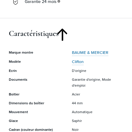
Garantie 24 mois
info
Caractéristiques
BAUME & MERCIER
Marque montre
Clifton
Modèle
Ecrin
D’origine
Documents
Garantie d'origine, Mode
d'emploi
Boitier
Acier
Dimensions du boîtier
44 mm
Mouvement
Automatique
Glace
Saphir
Cadran (couleur dominante)
Noir