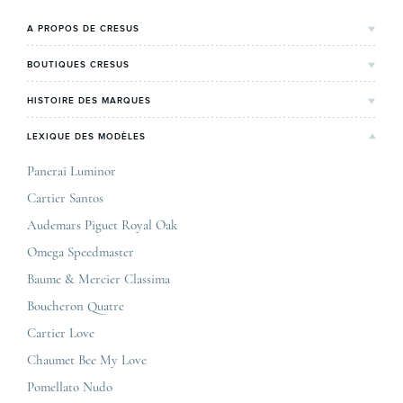
A PROPOS DE CRESUS
L'Histoire de Cresus
BOUTIQUES CRESUS
Valeurs & engagements
Lyon
HISTOIRE DES MARQUES
Notre expertise
Paris Maty Opéra
Rolex
LEXIQUE DES MODÈLES
On parle de nous
Bordeaux
Breitling
Carrières
Panerai Luminor
Jaeger-LeCoultre
Cartier Santos
Corner Maty Nantes
Omega
Conditions générales de vente
Audemars Piguet Royal Oak
Corner Maty Strasbourg
Cartier
Mentions légales
Omega Speedmaster
Corner Maty Toulouse
Baume & Mercier
Politique de confidentialité
Baume & Mercier Classima
Corner Maty Besançon Kennedy
IWC
Plan du site
Boucheron Quatre
Panerai
Nous contacter
Cartier Love
Zénith
Chaumet Bee My Love
Pomellato Nudo