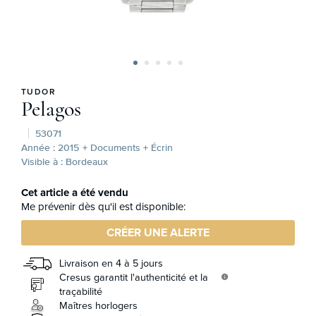
TUDOR
Pelagos
53071
Année : 2015
+ Documents + Écrin
Visible à : Bordeaux
Cet article a été vendu
Me prévenir dès qu'il est disponible:
CRÉER UNE ALERTE
Livraison en 4 à 5 jours
Cresus garantit l'authenticité et la
info
traçabilité
Maîtres horlogers