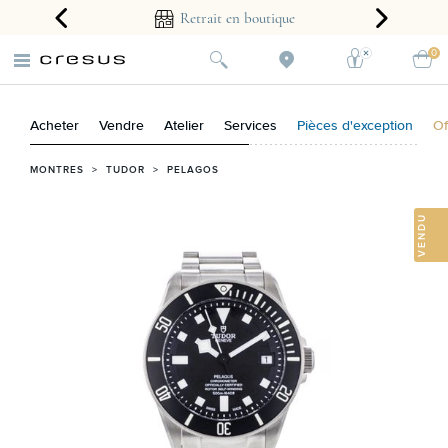
arantie 2 ans
Retrait en boutique
0
Acheter
Vendre
Atelier
Services
Pièces d'exception
Of
MONTRES
>
TUDOR
>
PELAGOS
VENDU