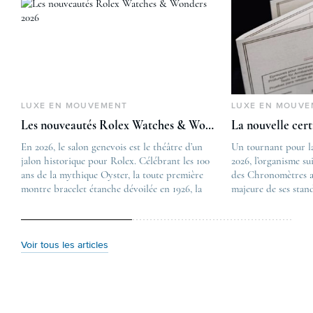
LUXE EN MOUVEMENT
LUXE EN MOUVE
Les nouveautés Rolex Watches & Wonders 2026
La nouvelle cer
En 2026, le salon genevois est le théâtre d’un
The post
Un tournant pour l
jalon historique pour Rolex. Célébrant les 100
Les nouveautés Rolex 
2026, l’organisme su
ans de la mythique Oyster, la toute première
first appeared on
des Chronomètres a
montre bracelet étanche dévoilée en 1926, la
Lovetime
majeure de ses stan
manufacture lève le voile sur une collection
.
certification, appel
commémorative alliant héritage patrimonial et
Chronometer”, vise 
vision prospective. De l’innovation
précision et de fiab
métallurgique à la réinterprétation esthétique
mécaniques suisses.
Voir tous les articles
de ses grandes icônes, décryptage des pièces
changement majeur, 
maîtresses de ce millésime. Oyster Perpetual …
étape importante dan
Le COSC : la …