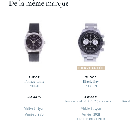
De la même marque
NOUVEAUTÉS
TUDOR
TUDOR
Prince Date
Black Bay
7106/0
79360N
2 300
€
4 800
€
Prix du neuf : 6 300 € (Économisez 1 500 €)
Visible à : Lyon
Visible à : Lyon
Année : 1970
Année : 2021
+ Documents + Écrin