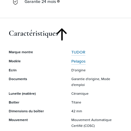
Garantie 24 mois
info
Caractéristiques
TUDOR
Marque montre
Pelagos
Modèle
Ecrin
D’origine
Documents
Garantie d'origine, Mode
d'emploi
Lunette (matière)
Céramique
Boitier
Titane
Dimensions du boîtier
42 mm
Mouvement
Mouvement Automatique
Certifié (COSC)