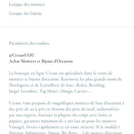
Tous les modèles de luxe
Lexique des montres
Lexique des bijoux
Paramètres des cookies
©CresusSASU
Achat Montres et Bijoux d'Occasion
La boutique en ligne Cresus est spécialisée dans la vente de
montres et bijoux d'occasion. Retrouvez les plus grands noms de
l'horlogerie et de la joaillerie de luxe :
Rolex
,
Breitling
,
Jaeger Lecoultre
,
Tag Heuer
,
Omega
,
Cartier
....
Cresus, vous propose de magnifiques montres de luxe d'occasion à
des prix de 20 à 40% en dessous des prix du neuf, authentifiées
par nos experts, fournies la plupart du temps avec boîte et
papiers, garanties minimum de 2 ans (un an pour les montres
Vintage), livrées rapidement et en toute sécurité. Si le modèle (
Datejust
,
Submariner
,
Santos
,
Big Bang
, ...) de montre d'occasion