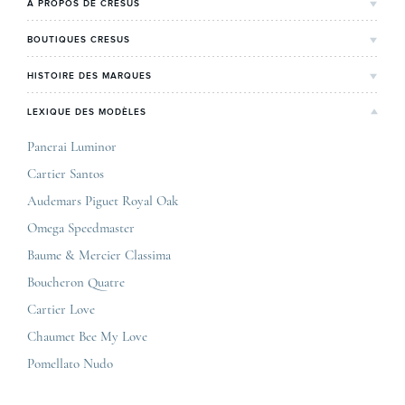
A PROPOS DE CRESUS
L'Histoire de Cresus
BOUTIQUES CRESUS
Valeurs & engagements
Lyon
HISTOIRE DES MARQUES
Notre expertise
Paris Maty Opéra
Rolex
LEXIQUE DES MODÈLES
On parle de nous
Bordeaux
Breitling
Carrières
Panerai Luminor
Jaeger-LeCoultre
Cartier Santos
Corner Maty Nantes
Omega
Conditions générales de vente
Audemars Piguet Royal Oak
Corner Maty Strasbourg
Cartier
Mentions légales
Omega Speedmaster
Corner Maty Toulouse
Baume & Mercier
Politique de confidentialité
Baume & Mercier Classima
Corner Maty Besançon Kennedy
IWC
Plan du site
Boucheron Quatre
Panerai
Nous contacter
Cartier Love
Zénith
Chaumet Bee My Love
Pomellato Nudo
Toutes les marques de luxe