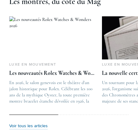
Les montres, du côté du Mag
LUXE EN MOUVEMENT
LUXE EN MOUVE
Les nouveautés Rolex Watches & Wonders 2026
La nouvelle cer
En 2026, le salon genevois est le théâtre d’un
The post
Un tournant pour l
jalon historique pour Rolex. Célébrant les 100
Les nouveautés Rolex 
2026, l’organisme su
ans de la mythique Oyster, la toute première
first appeared on
des Chronomètres a
montre bracelet étanche dévoilée en 1926, la
Lovetime
majeure de ses stan
manufacture lève le voile sur une collection
.
certification, appel
commémorative alliant héritage patrimonial et
Chronometer”, vise 
vision prospective. De l’innovation
précision et de fiab
métallurgique à la réinterprétation esthétique
mécaniques suisses.
Voir tous les articles
de ses grandes icônes, décryptage des pièces
changement majeur, 
maîtresses de ce millésime. Oyster Perpetual …
étape importante dan