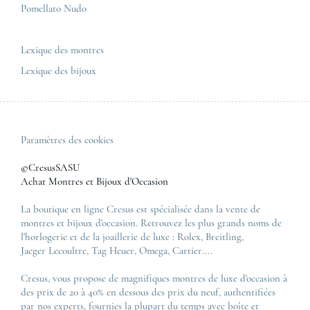
Pomellato Nudo
Toutes les marques de luxe
Tous les modèles de luxe
Lexique des montres
Lexique des bijoux
Paramètres des cookies
©CresusSASU
Achat Montres et Bijoux d'Occasion
La boutique en ligne Cresus est spécialisée dans la vente de
montres et bijoux d'occasion. Retrouvez les plus grands noms de
l'horlogerie et de la joaillerie de luxe :
Rolex
,
Breitling
,
Jaeger Lecoultre
,
Tag Heuer
,
Omega
,
Cartier
....
Cresus, vous propose de magnifiques montres de luxe d'occasion à
des prix de 20 à 40% en dessous des prix du neuf, authentifiées
par nos experts, fournies la plupart du temps avec boîte et