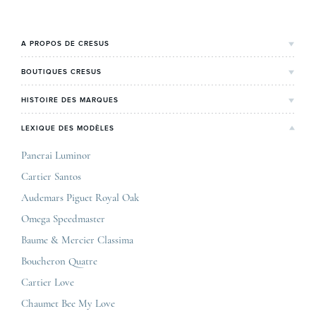
Le COSC : la …
A PROPOS DE CRESUS
L'Histoire de Cresus
BOUTIQUES CRESUS
Valeurs & engagements
Lyon
HISTOIRE DES MARQUES
Notre expertise
Paris Maty Opéra
Rolex
LEXIQUE DES MODÈLES
On parle de nous
Bordeaux
Breitling
Carrières
Panerai Luminor
Jaeger-LeCoultre
Cartier Santos
Corner Maty Nantes
Omega
Conditions générales de vente
Audemars Piguet Royal Oak
Corner Maty Strasbourg
Cartier
Mentions légales
Omega Speedmaster
Corner Maty Toulouse
Baume & Mercier
Politique de confidentialité
Baume & Mercier Classima
Corner Maty Besançon Kennedy
IWC
Plan du site
Boucheron Quatre
Panerai
Nous contacter
Cartier Love
Zénith
Chaumet Bee My Love