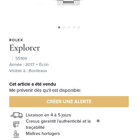
ROLEX
Explorer
55169
Année : 2017
+ Écrin
Visible à : Bordeaux
Cet article a été vendu
Me prévenir dès qu'il est disponible:
CRÉER UNE ALERTE
Livraison en 4 à 5 jours
Cresus garantit l'authenticité et la
info
traçabilité
Maîtres horlogers