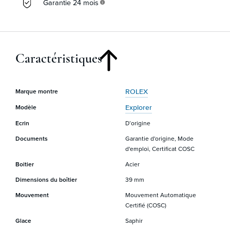
Garantie 24 mois
info
Caractéristiques
ROLEX
Marque montre
Explorer
Modèle
Ecrin
D’origine
Documents
Garantie d'origine, Mode
d'emploi, Certificat COSC
Boitier
Acier
Dimensions du boîtier
39 mm
Mouvement
Mouvement Automatique
Certifié (COSC)
Glace
Saphir