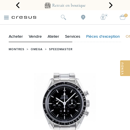
arantie 2 ans
Retrait en boutique
0
Acheter
Vendre
Atelier
Services
Pièces d'exception
Of
MONTRES
>
OMEGA
>
SPEEDMASTER
VENDU