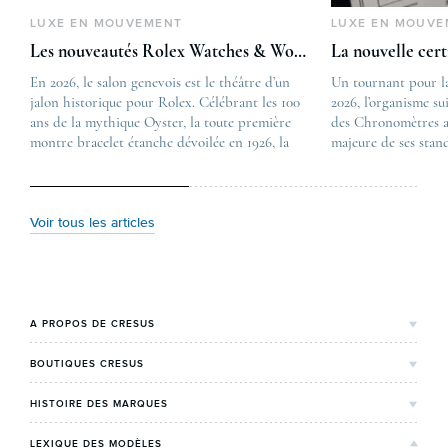
LUXE EN MOUVEMENT
LUXE EN MOUVE
Les nouveautés Rolex Watches & Wonders 2026
La nouvelle cer
En 2026, le salon genevois est le théâtre d’un
The post
Un tournant pour l
jalon historique pour Rolex. Célébrant les 100
Les nouveautés Rolex 
2026, l’organisme su
ans de la mythique Oyster, la toute première
first appeared on
des Chronomètres a
montre bracelet étanche dévoilée en 1926, la
Lovetime
majeure de ses stan
manufacture lève le voile sur une collection
.
certification, appel
commémorative alliant héritage patrimonial et
Chronometer”, vise 
vision prospective. De l’innovation
précision et de fiab
métallurgique à la réinterprétation esthétique
mécaniques suisses.
Voir tous les articles
de ses grandes icônes, décryptage des pièces
changement majeur, 
maîtresses de ce millésime. Oyster Perpetual …
étape importante dan
Le COSC : la …
A PROPOS DE CRESUS
L'Histoire de Cresus
BOUTIQUES CRESUS
Valeurs & engagements
Lyon
HISTOIRE DES MARQUES
Notre expertise
Paris Maty Opéra
Rolex
LEXIQUE DES MODÈLES