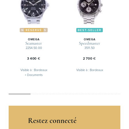
NOUVEAUTÉS
RÉSERVÉ
BEST-SELLER
OMEGA
OMEGA
Seamaster
Speedmaster
2254.50.00
3511.50
3 400
€
2 700
€
Visible à : Bordeaux
Visible à : Bordeaux
+ Documents
Restez connecté