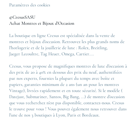
Paramètres des cookies
©CresusSASU
Achat Montres et Bijoux d'Occasion
La boutique en ligne Cresus est spécialisée dans la vente de
montres et bijoux d'occasion. Retrouvez les plus grands noms de
l'horlogerie et de la joaillerie de luxe :
Rolex
,
Breitling
,
Jaeger Lecoultre
,
Tag Heuer
,
Omega
,
Cartier
....
Cresus, vous propose de magnifiques montres de luxe d'occasion à
des prix de 20 à 40% en dessous des prix du neuf, authentifiées
par nos experts, fournies la plupart du temps avec boîte et
papiers, garanties minimum de 2 ans (un an pour les montres
Vintage), livrées rapidement et en toute sécurité. Si le modèle (
Datejust
,
Submariner
,
Santos
,
Big Bang
, ...) de montre d'occasion
que vous recherchez n'est pas disponible, contactez-nous. Cresus
le trouve pour vous ! Vous pouvez également nous retrouver dans
l'une de nos 3 boutiques à Lyon, Paris et Bordeaux.