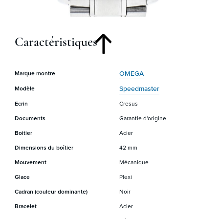
Caractéristiques
OMEGA
Marque montre
Speedmaster
Modèle
Ecrin
Cresus
Documents
Garantie d'origine
Boitier
Acier
Dimensions du boîtier
42 mm
Mouvement
Mécanique
Glace
Plexi
Cadran (couleur dominante)
Noir
Bracelet
Acier