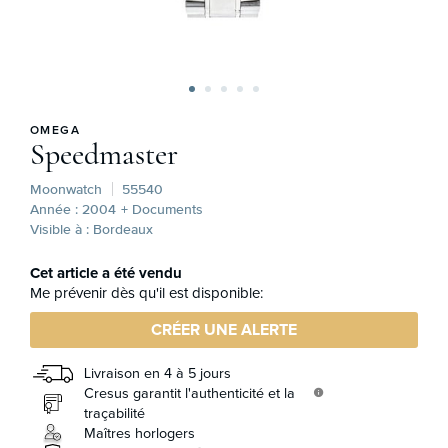
OMEGA
Speedmaster
Moonwatch
55540
Année : 2004
+ Documents
Visible à : Bordeaux
Cet article a été vendu
Me prévenir dès qu'il est disponible:
CRÉER UNE ALERTE
Livraison en 4 à 5 jours
Cresus garantit l'authenticité et la
info
traçabilité
Maîtres horlogers