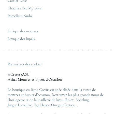
Nous contacter
Cartier Love
Zénith
Chaumet Bee My Love
Pomellato Nudo
Toutes les marques de luxe
Tous les modèles de luxe
Lexique des montres
Lexique des bijoux
Paramètres des cookies
©CresusSASU
Achat Montres et Bijoux d'Occasion
La boutique en ligne Cresus est spécialisée dans la vente de
montres et bijoux d'occasion. Retrouvez les plus grands noms de
l'horlogerie et de la joaillerie de luxe :
Rolex
,
Breitling
,
Jaeger Lecoultre
,
Tag Heuer
,
Omega
,
Cartier
....