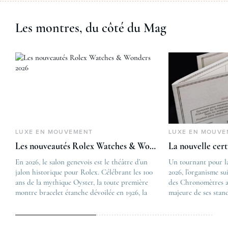
Les montres, du côté du Mag
LUXE EN MOUVEMENT
LUXE EN MOUVE
Les nouveautés Rolex Watches & Wonders 2026
La nouvelle cer
En 2026, le salon genevois est le théâtre d’un
The post
Un tournant pour l
jalon historique pour Rolex. Célébrant les 100
Les nouveautés Rolex 
2026, l’organisme su
ans de la mythique Oyster, la toute première
first appeared on
des Chronomètres a
montre bracelet étanche dévoilée en 1926, la
Lovetime
majeure de ses stan
manufacture lève le voile sur une collection
.
certification, appel
commémorative alliant héritage patrimonial et
Chronometer”, vise 
vision prospective. De l’innovation
précision et de fiab