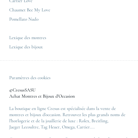
Nous contacter
Cartier Love
Zénith
Chaumet Bee My Love
Pomellato Nudo
Toutes les marques de luxe
Tous les modèles de luxe
Lexique des montres
Lexique des bijoux
Paramètres des cookies
©CresusSASU
Achat Montres et Bijoux d'Occasion
La boutique en ligne Cresus est spécialisée dans la vente de
montres et bijoux d'occasion. Retrouvez les plus grands noms de
l'horlogerie et de la joaillerie de luxe :
Rolex
,
Breitling
,
Jaeger Lecoultre
,
Tag Heuer
,
Omega
,
Cartier
....