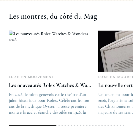
Les montres, du côté du Mag
LUXE EN MOUVEMENT
LUXE EN MOUVE
Les nouveautés Rolex Watches & Wonders 2026
La nouvelle cer
En 2026, le salon genevois est le théâtre d’un
The post
Un tournant pour l
jalon historique pour Rolex. Célébrant les 100
Les nouveautés Rolex 
2026, l’organisme su
ans de la mythique Oyster, la toute première
first appeared on
des Chronomètres a
montre bracelet étanche dévoilée en 1926, la
Lovetime
majeure de ses stan
manufacture lève le voile sur une collection
.
certification, appel
commémorative alliant héritage patrimonial et
Chronometer”, vise 
vision prospective. De l’innovation
précision et de fiab