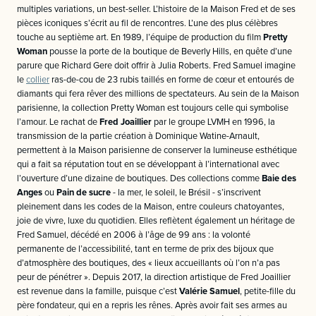
multiples variations, un best-seller. L’histoire de la Maison Fred et de ses
pièces iconiques s’écrit au fil de rencontres. L’une des plus célèbres
touche au septième art. En 1989, l’équipe de production du film
Pretty
Woman
pousse la porte de la boutique de Beverly Hills, en quête d’une
parure que Richard Gere doit offrir à Julia Roberts. Fred Samuel imagine
le
collier
ras-de-cou de 23 rubis taillés en forme de cœur et entourés de
diamants qui fera rêver des millions de spectateurs. Au sein de la Maison
parisienne, la collection Pretty Woman est toujours celle qui symbolise
l’amour. Le rachat de
Fred Joaillier
par le groupe LVMH en 1996, la
transmission de la partie création à Dominique Watine-Arnault,
permettent à la Maison parisienne de conserver la lumineuse esthétique
qui a fait sa réputation tout en se développant à l’international avec
l’ouverture d’une dizaine de boutiques. Des collections comme
Baie des
Anges
ou
Pain de sucre
- la mer, le soleil, le Brésil - s’inscrivent
pleinement dans les codes de la Maison, entre couleurs chatoyantes,
joie de vivre, luxe du quotidien. Elles reflètent également un héritage de
Fred Samuel, décédé en 2006 à l’âge de 99 ans : la volonté
permanente de l’accessibilité, tant en terme de prix des bijoux que
d’atmosphère des boutiques, des « lieux accueillants où l’on n’a pas
peur de pénétrer ». Depuis 2017, la direction artistique de Fred Joaillier
est revenue dans la famille, puisque c’est
Valérie Samuel
, petite-fille du
père fondateur, qui en a repris les rênes. Après avoir fait ses armes au