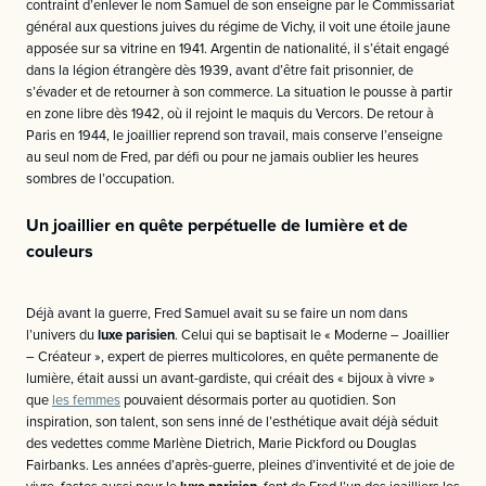
contraint d’enlever le nom Samuel de son enseigne par le Commissariat
général aux questions juives du régime de Vichy, il voit une étoile jaune
apposée sur sa vitrine en 1941. Argentin de nationalité, il s’était engagé
dans la légion étrangère dès 1939, avant d’être fait prisonnier, de
s’évader et de retourner à son commerce. La situation le pousse à partir
en zone libre dès 1942, où il rejoint le maquis du Vercors. De retour à
Paris en 1944, le joaillier reprend son travail, mais conserve l’enseigne
au seul nom de Fred, par défi ou pour ne jamais oublier les heures
sombres de l’occupation.
Un joaillier en quête perpétuelle de lumière et de
couleurs
Déjà avant la guerre, Fred Samuel avait su se faire un nom dans
l’univers du
luxe parisien
. Celui qui se baptisait le « Moderne – Joaillier
– Créateur », expert de pierres multicolores, en quête permanente de
lumière, était aussi un avant-gardiste, qui créait des « bijoux à vivre »
que
les femmes
pouvaient désormais porter au quotidien. Son
inspiration, son talent, son sens inné de l’esthétique avait déjà séduit
des vedettes comme Marlène Dietrich, Marie Pickford ou Douglas
Fairbanks. Les années d’après-guerre, pleines d’inventivité et de joie de