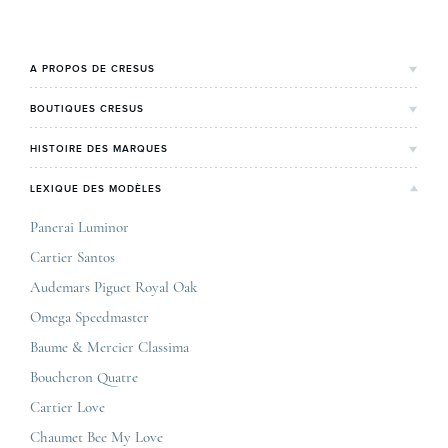
maîtresses de ce millésime. Oyster Perpetual …
étape importante dan
Le COSC : la …
A PROPOS DE CRESUS
L'Histoire de Cresus
BOUTIQUES CRESUS
Valeurs & engagements
Lyon
HISTOIRE DES MARQUES
Notre expertise
Paris Maty Opéra
Rolex
LEXIQUE DES MODÈLES
On parle de nous
Bordeaux
Breitling
Carrières
Panerai Luminor
Jaeger-LeCoultre
Cartier Santos
Corner Maty Nantes
Omega
Conditions générales de vente
Audemars Piguet Royal Oak
Corner Maty Strasbourg
Cartier
Mentions légales
Omega Speedmaster
Corner Maty Toulouse
Baume & Mercier
Politique de confidentialité
Baume & Mercier Classima
Corner Maty Besançon Kennedy
IWC
Plan du site
Boucheron Quatre
Panerai
Nous contacter
Cartier Love
Zénith
Chaumet Bee My Love