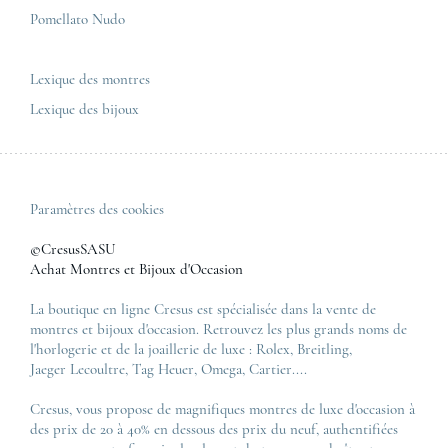
Pomellato Nudo
Toutes les marques de luxe
Tous les modèles de luxe
Lexique des montres
Lexique des bijoux
Paramètres des cookies
©CresusSASU
Achat Montres et Bijoux d'Occasion
La boutique en ligne Cresus est spécialisée dans la vente de
montres et bijoux d'occasion. Retrouvez les plus grands noms de
l'horlogerie et de la joaillerie de luxe :
Rolex
,
Breitling
,
Jaeger Lecoultre
,
Tag Heuer
,
Omega
,
Cartier
....
Cresus, vous propose de magnifiques montres de luxe d'occasion à
des prix de 20 à 40% en dessous des prix du neuf, authentifiées