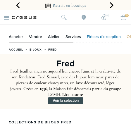
arantie 2 ans
Retrait en boutique
0
Acheter
Vendre
Atelier
Services
Pièces d'exception
Of
ACCUEIL
>
BIJOUX
>
FRED
Fred
Fred Joaillier incarne aujourd’hui encore l’âme et la créativité de
son fondateur, Fred Samuel, avec des bijoux lumineux parés de
pierres de couleur chatoyantes, un luxe décontracté, léger,
joyeux. Créée en 1936, la Maison fait désormais partie du groupe
LVMH.
Lire la suite
Voir la sélection
COLLECTIONS DE BIJOUX FRED