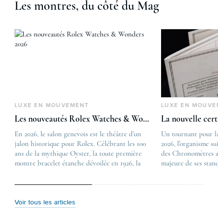
Les montres, du côté du Mag
LUXE EN MOUVEMENT
LUXE EN MOUVE
Les nouveautés Rolex Watches & Wonders 2026
La nouvelle cer
En 2026, le salon genevois est le théâtre d’un
The post
Un tournant pour l
jalon historique pour Rolex. Célébrant les 100
Les nouveautés Rolex 
2026, l’organisme su
ans de la mythique Oyster, la toute première
first appeared on
des Chronomètres a
montre bracelet étanche dévoilée en 1926, la
Lovetime
majeure de ses stan
manufacture lève le voile sur une collection
.
certification, appel
commémorative alliant héritage patrimonial et
Chronometer”, vise 
vision prospective. De l’innovation
précision et de fiab
métallurgique à la réinterprétation esthétique
mécaniques suisses.
Voir tous les articles
de ses grandes icônes, décryptage des pièces
changement majeur, 