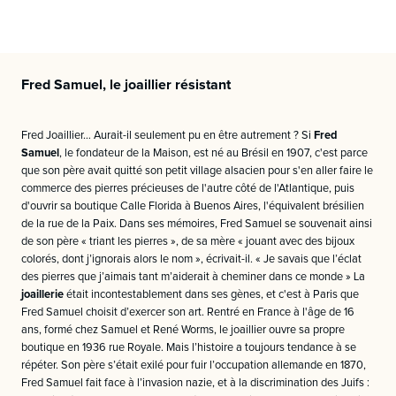
Fred Samuel, le joaillier résistant
Fred Joaillier… Aurait-il seulement pu en être autrement ? Si
Fred
Samuel
, le fondateur de la Maison, est né au Brésil en 1907, c'est parce
que son père avait quitté son petit village alsacien pour s'en aller faire le
commerce des pierres précieuses de l'autre côté de l'Atlantique, puis
d'ouvrir sa boutique Calle Florida à Buenos Aires, l'équivalent brésilien
de la rue de la Paix. Dans ses mémoires, Fred Samuel se souvenait ainsi
de son père « triant les pierres », de sa mère « jouant avec des bijoux
colorés, dont j’ignorais alors le nom », écrivait-il. « Je savais que l’éclat
des pierres que j’aimais tant m’aiderait à cheminer dans ce monde » La
joaillerie
était incontestablement dans ses gènes, et c'est à Paris que
Fred Samuel choisit d’exercer son art. Rentré en France à l'âge de 16
ans, formé chez Samuel et René Worms, le joaillier ouvre sa propre
boutique en 1936 rue Royale. Mais l’histoire a toujours tendance à se
répéter. Son père s’était exilé pour fuir l’occupation allemande en 1870,
Fred Samuel fait face à l’invasion nazie, et à la discrimination des Juifs :