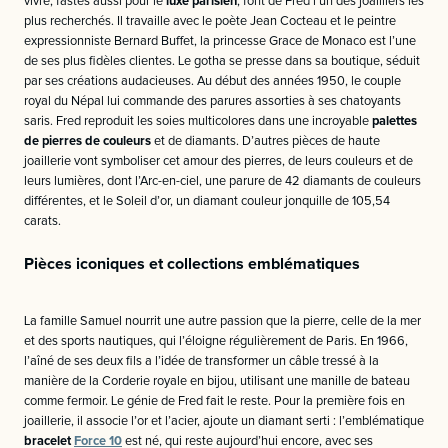
vivre, fastes aussi pour le
luxe parisien
, font de Fred l’un des joailliers les
plus recherchés. Il travaille avec le poète Jean Cocteau et le peintre
expressionniste Bernard Buffet, la princesse Grace de Monaco est l’une
de ses plus fidèles clientes. Le gotha se presse dans sa boutique, séduit
par ses créations audacieuses. Au début des années 1950, le couple
royal du Népal lui commande des parures assorties à ses chatoyants
saris. Fred reproduit les soies multicolores dans une incroyable
palettes
de pierres de couleurs
et de diamants. D’autres pièces de haute
joaillerie vont symboliser cet amour des pierres, de leurs couleurs et de
leurs lumières, dont l’Arc-en-ciel, une parure de 42 diamants de couleurs
différentes, et le Soleil d’or, un diamant couleur jonquille de 105,54
carats.
Pièces iconiques et collections emblématiques
La famille Samuel nourrit une autre passion que la pierre, celle de la mer
et des sports nautiques, qui l’éloigne régulièrement de Paris. En 1966,
l’aîné de ses deux fils a l’idée de transformer un câble tressé à la
manière de la Corderie royale en bijou, utilisant une manille de bateau
comme fermoir. Le génie de Fred fait le reste. Pour la première fois en
joaillerie, il associe l’or et l’acier, ajoute un diamant serti : l’emblématique
bracelet
Force 10
est né, qui reste aujourd’hui encore, avec ses