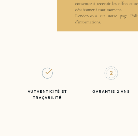
consentez à recevoir les offres et 
désabonner à tout moment.
Rendez-vous sur notre page
Poli
d’informations.
AUTHENTICITÉ ET
GARANTIE 2 ANS
TRAÇABILITÉ