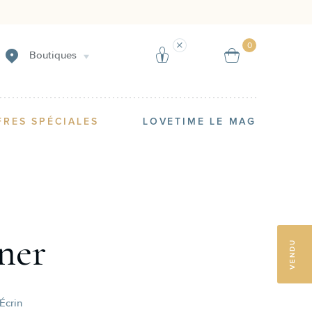
Créer une alerte
Vendre
0
Boutiques
FRES SPÉCIALES
LOVETIME LE MAG
ner
VENDU
Écrin