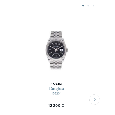
ROLEX
DateJust
126234
12 200
€