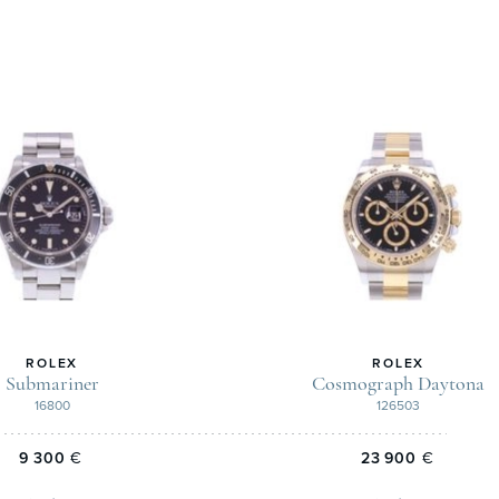
ROLEX
ROLEX
Submariner
Cosmograph Daytona
16800
126503
9 300
€
23 900
€