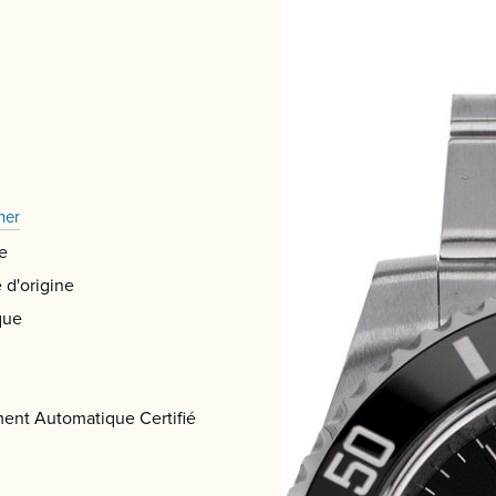
ner
e
 d'origine
que
nt Automatique Certifié