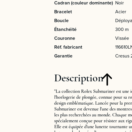
Cadran (couleur dominante)
Noir
Bracelet
Acier
Boucle
Déploya
Étanchéité
300 m
Couronne
Vissée
Réf. fabricant
116610L
Garantie
Cresus 
Description
"La collection Rolex Submariner est une 
l'horlogerie de plongée, connue pour sa rob
design emblématique. Lancée pour la premi
Submariner est devenue l'une des montres 
les plus recherchées au monde. Chaque m
spécialement conçue pour résister aux rig
Elle est équipée d'une lunette tournante 