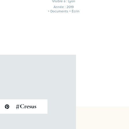
Visible à : Lyon
Année : 2019
+ Documents + Écrin
#
Cresus