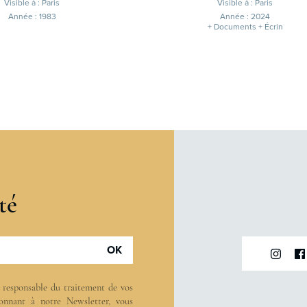
Visible à : Paris
Visible à : Paris
Année : 1983
Année : 2024
+ Documents + Écrin
té
OK
t responsable du traitement de vos
onnant à notre Newsletter, vous