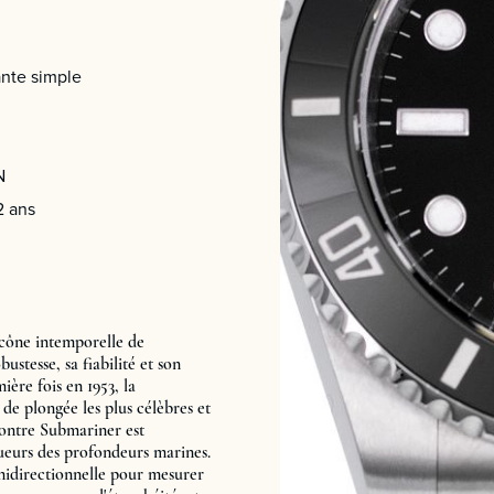
nte simple
N
2 ans
icône intemporelle de
ustesse, sa fiabilité et son
ère fois en 1953, la
de plongée les plus célèbres et
ontre Submariner est
ueurs des profondeurs marines.
unidirectionnelle pour mesurer