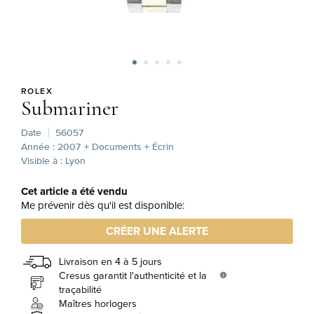
ROLEX
Submariner
Date
56057
Année : 2007
+ Documents + Écrin
Visible à : Lyon
Cet article a été vendu
Me prévenir dès qu'il est disponible:
CRÉER UNE ALERTE
Livraison en 4 à 5 jours
Cresus garantit l'authenticité et la
info
traçabilité
Maîtres horlogers