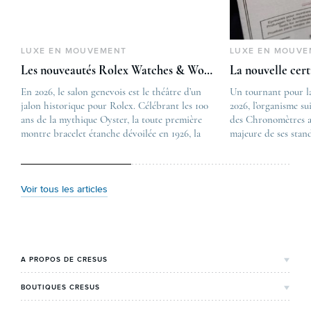
LUXE EN MOUVEMENT
LUXE EN MOUVE
Les nouveautés Rolex Watches & Wonders 2026
La nouvelle cer
En 2026, le salon genevois est le théâtre d’un
The post
Un tournant pour l
jalon historique pour Rolex. Célébrant les 100
Les nouveautés Rolex 
2026, l’organisme su
ans de la mythique Oyster, la toute première
first appeared on
des Chronomètres a
montre bracelet étanche dévoilée en 1926, la
Lovetime
majeure de ses stan
manufacture lève le voile sur une collection
.
certification, appel
commémorative alliant héritage patrimonial et
Chronometer”, vise 
vision prospective. De l’innovation
précision et de fiab
métallurgique à la réinterprétation esthétique
mécaniques suisses.
Voir tous les articles
de ses grandes icônes, décryptage des pièces
changement majeur, 
maîtresses de ce millésime. Oyster Perpetual …
étape importante dan
Le COSC : la …
A PROPOS DE CRESUS
L'Histoire de Cresus
BOUTIQUES CRESUS
Valeurs & engagements