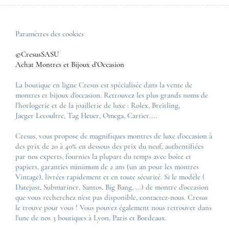
Paramètres des cookies
©CresusSASU
Achat Montres et Bijoux d'Occasion
La boutique en ligne Cresus est spécialisée dans la vente de
montres et bijoux d'occasion. Retrouvez les plus grands noms de
l'horlogerie et de la joaillerie de luxe :
Rolex
,
Breitling
,
Jaeger Lecoultre
,
Tag Heuer
,
Omega
,
Cartier
....
Cresus, vous propose de magnifiques montres de luxe d'occasion à
des prix de 20 à 40% en dessous des prix du neuf, authentifiées
par nos experts, fournies la plupart du temps avec boîte et
papiers, garanties minimum de 2 ans (un an pour les montres
Vintage), livrées rapidement et en toute sécurité. Si le modèle (
Datejust
,
Submariner
,
Santos
,
Big Bang
, ...) de montre d'occasion
que vous recherchez n'est pas disponible, contactez-nous. Cresus
le trouve pour vous ! Vous pouvez également nous retrouver dans
l'une de nos 3 boutiques à Lyon, Paris et Bordeaux.