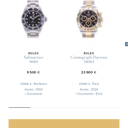
ROLEX
ROLEX
Submariner
Cosmograph Daytona
14060
126503
9 500
€
23 900
€
Visible à : Bordeaux
Visible à : Paris
Année : 1994
Année : 2024
+ Documents
+ Documents + Écrin