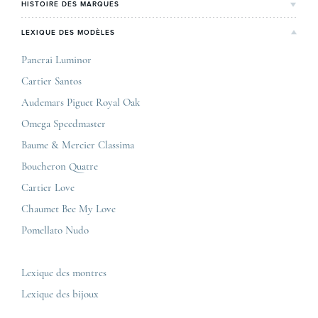
Lyon
HISTOIRE DES MARQUES
Notre expertise
Paris Maty Opéra
Rolex
LEXIQUE DES MODÈLES
On parle de nous
Bordeaux
Breitling
Carrières
Panerai Luminor
Jaeger-LeCoultre
Cartier Santos
Corner Maty Nantes
Omega
Conditions générales de vente
Audemars Piguet Royal Oak
Corner Maty Strasbourg
Cartier
Mentions légales
Omega Speedmaster
Corner Maty Toulouse
Baume & Mercier
Politique de confidentialité
Baume & Mercier Classima
Corner Maty Besançon Kennedy
IWC
Plan du site
Boucheron Quatre
Panerai
Nous contacter
Cartier Love
Zénith
Chaumet Bee My Love
Pomellato Nudo
Toutes les marques de luxe
Tous les modèles de luxe
Lexique des montres
Lexique des bijoux