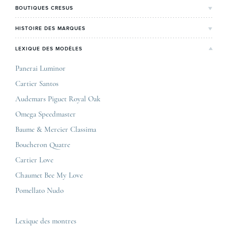
L'Histoire de Cresus
BOUTIQUES CRESUS
Valeurs & engagements
Lyon
HISTOIRE DES MARQUES
Notre expertise
Paris Maty Opéra
Rolex
LEXIQUE DES MODÈLES
On parle de nous
Bordeaux
Breitling
Carrières
Panerai Luminor
Jaeger-LeCoultre
Cartier Santos
Corner Maty Nantes
Omega
Conditions générales de vente
Audemars Piguet Royal Oak
Corner Maty Strasbourg
Cartier
Mentions légales
Omega Speedmaster
Corner Maty Toulouse
Baume & Mercier
Politique de confidentialité
Baume & Mercier Classima
Corner Maty Besançon Kennedy
IWC
Plan du site
Boucheron Quatre
Panerai
Nous contacter
Cartier Love
Zénith
Chaumet Bee My Love
Pomellato Nudo
Toutes les marques de luxe
Tous les modèles de luxe
Lexique des montres