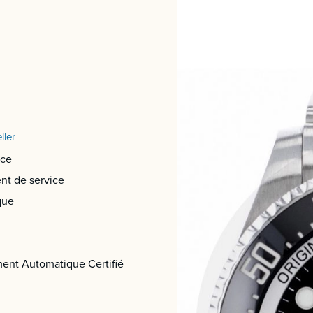
ller
ice
t de service
que
nt Automatique Certifié