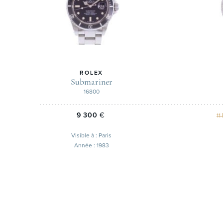
ROLEX
Submariner
16800
9 300
€
11
Visible à : Paris
Année : 1983