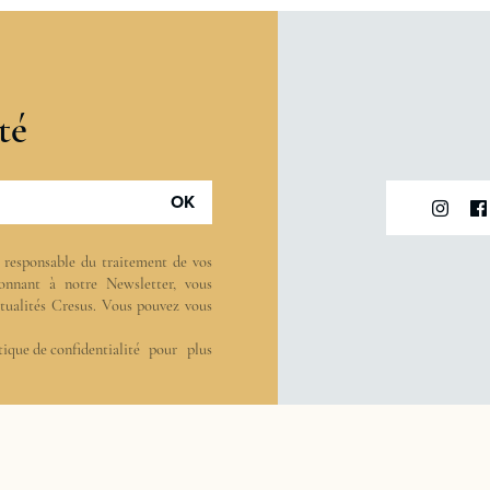
té
OK
t responsable du traitement de vos
onnant à notre Newsletter, vous
actualités Cresus. Vous pouvez vous
tique de confidentialité
pour plus