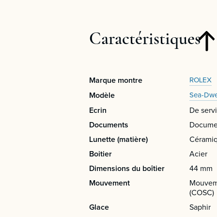
Caractéristiques
Marque montre
ROLEX
Modèle
Sea-Dwe
Ecrin
De serv
Documents
Documen
Lunette (matière)
Cérami
Boitier
Acier
Dimensions du boîtier
44 mm
Mouvement
Mouveme
(COSC)
Glace
Saphir