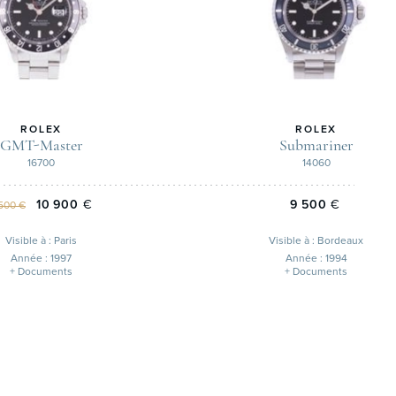
ROLEX
ROLEX
GMT-Master
Submariner
16700
14060
10 900
€
9 500
€
 500 €
Visible à : Paris
Visible à : Bordeaux
Année : 1997
Année : 1994
+ Documents
+ Documents