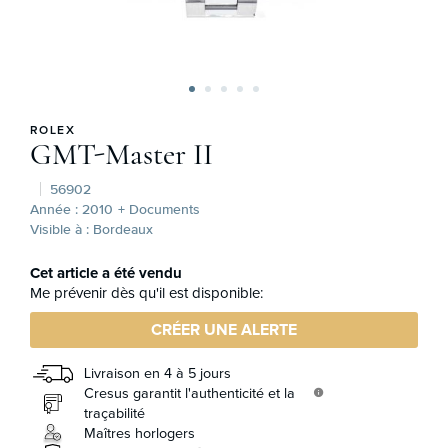
ROLEX
GMT-Master II
56902
Année : 2010
+ Documents
Visible à : Bordeaux
Cet article a été vendu
Me prévenir dès qu'il est disponible:
CRÉER UNE ALERTE
Livraison en 4 à 5 jours
Cresus garantit l'authenticité et la
info
traçabilité
Maîtres horlogers