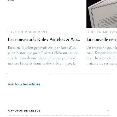
LUXE EN MOUVEMENT
LUXE EN MOUVE
Les nouveautés Rolex Watches & Wonders 2026
La nouvelle cer
En 2026, le salon genevois est le théâtre d’un
The post
Un tournant pour l
jalon historique pour Rolex. Célébrant les 100
Les nouveautés Rolex 
2026, l’organisme su
ans de la mythique Oyster, la toute première
first appeared on
des Chronomètres a
montre bracelet étanche dévoilée en 1926, la
Lovetime
majeure de ses stan
manufacture lève le voile sur une collection
.
certification, appel
commémorative alliant héritage patrimonial et
Chronometer”, vise 
vision prospective. De l’innovation
précision et de fiab
métallurgique à la réinterprétation esthétique
mécaniques suisses.
Voir tous les articles
de ses grandes icônes, décryptage des pièces
changement majeur, 
maîtresses de ce millésime. Oyster Perpetual …
étape importante dan
Le COSC : la …
A PROPOS DE CRESUS