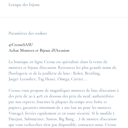
Lexique des bijoux
Paramètres des cookies
©CresusSASU
Achat Montres et Bijoux d'Occasion
La boutique en ligne Cresus est spécialisée dans la vente de
montres et bijoux d'occasion. Retrouvez les plus grands noms de
l'horlogerie et de la joaillerie de luxe :
Rolex
,
Breitling
,
Jaeger Lecoultre
,
Tag Heuer
,
Omega
,
Cartier
....
Cresus, vous propose de magnifiques montres de luxe d'occasion à
des prix de 20 à 40% en dessous des prix du neuf, authentifiées
par nos experts, fournies la plupart du temps avec boîte et
papiers, garanties minimum de 2 ans (un an pour les montres
Vintage), livrées rapidement et en toute sécurité. Si le modèle (
Datejust
,
Submariner
,
Santos
,
Big Bang
, ...) de montre d'occasion
que vous recherchez n'est pas disponible, contactez-nous. Cresus