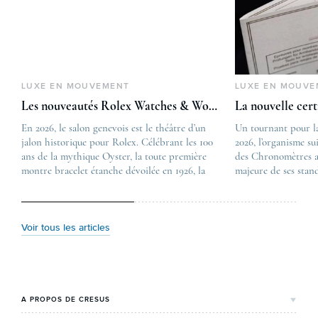
LUXE EN MOUVEMENT
LUXE EN MOUVE
Les nouveautés Rolex Watches & Wonders 2026
La nouvelle cer
En 2026, le salon genevois est le théâtre d’un
The post
Un tournant pour l
jalon historique pour Rolex. Célébrant les 100
Les nouveautés Rolex 
2026, l’organisme su
ans de la mythique Oyster, la toute première
first appeared on
des Chronomètres a
montre bracelet étanche dévoilée en 1926, la
Lovetime
majeure de ses stan
manufacture lève le voile sur une collection
.
certification, appel
commémorative alliant héritage patrimonial et
Chronometer”, vise 
vision prospective. De l’innovation
précision et de fiab
métallurgique à la réinterprétation esthétique
mécaniques suisses.
Voir tous les articles
de ses grandes icônes, décryptage des pièces
changement majeur, 
maîtresses de ce millésime. Oyster Perpetual …
étape importante dan
Le COSC : la …
A PROPOS DE CRESUS