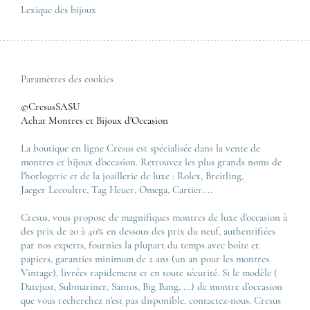
Lexique des bijoux
Paramètres des cookies
©CresusSASU
Achat Montres et Bijoux d'Occasion
La boutique en ligne Cresus est spécialisée dans la vente de
montres et bijoux d'occasion. Retrouvez les plus grands noms de
l'horlogerie et de la joaillerie de luxe :
Rolex
,
Breitling
,
Jaeger Lecoultre
,
Tag Heuer
,
Omega
,
Cartier
....
Cresus, vous propose de magnifiques montres de luxe d'occasion à
des prix de 20 à 40% en dessous des prix du neuf, authentifiées
par nos experts, fournies la plupart du temps avec boîte et
papiers, garanties minimum de 2 ans (un an pour les montres
Vintage), livrées rapidement et en toute sécurité. Si le modèle (
Datejust
,
Submariner
,
Santos
,
Big Bang
, ...) de montre d'occasion
que vous recherchez n'est pas disponible, contactez-nous. Cresus