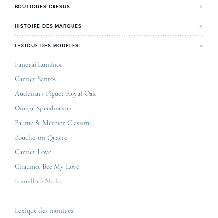
L'Histoire de Cresus
BOUTIQUES CRESUS
Valeurs & engagements
Lyon
HISTOIRE DES MARQUES
Notre expertise
Paris Maty Opéra
Rolex
LEXIQUE DES MODÈLES
On parle de nous
Bordeaux
Breitling
Carrières
Panerai Luminor
Jaeger-LeCoultre
Cartier Santos
Corner Maty Nantes
Omega
Conditions générales de vente
Audemars Piguet Royal Oak
Corner Maty Strasbourg
Cartier
Mentions légales
Omega Speedmaster
Corner Maty Toulouse
Baume & Mercier
Politique de confidentialité
Baume & Mercier Classima
Corner Maty Besançon Kennedy
IWC
Plan du site
Boucheron Quatre
Panerai
Nous contacter
Cartier Love
Zénith
Chaumet Bee My Love
Pomellato Nudo
Toutes les marques de luxe
Tous les modèles de luxe
Lexique des montres