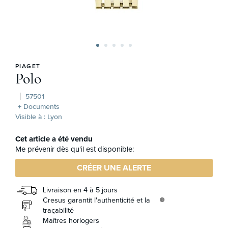
PIAGET
Polo
57501
+ Documents
Visible à : Lyon
Cet article a été vendu
Me prévenir dès qu'il est disponible:
CRÉER UNE ALERTE
Livraison en 4 à 5 jours
Cresus garantit l'authenticité et la
info
traçabilité
Maîtres horlogers