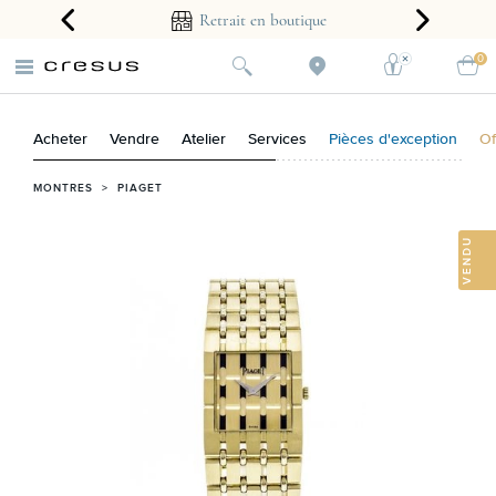
arantie 2 ans
Retrait en boutique
0
Acheter
Vendre
Atelier
Services
Pièces d'exception
Of
MONTRES
>
PIAGET
VENDU