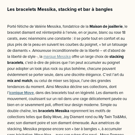
Les bracelets Messika, stacking et bar à bangles
Porté fétiche de Valérie Messika, fondatrice de la
Maison de joaillerie
, le
bracelet diamant est réinterprété à l’envie, en or jaune, blanc ou rose 18
carats, avec néanmoins une constante : il se porte tout en confort et au
plus près de la peau en suivant les courbes du poignet, « tel un tatouage
de diamants ». Amoureuse inconditionnelle de la liberté – et d’abord de
la liberté de style -, la
marque Messika
offre un large choix de
stacking
bracelets
, c’est-à-dire de pièces que l’on peut accumuler au poignet
pour adopter un look plus rock ou plus bohême, chacune pouvant
évidemment se porter seule, dans une discrète élégance. C’est l’art du
mix and match
, ou celui de mixer ses bijoux, l’une des grandes
tendances du moment. Ainsi Messika décline ses collections, dont
l’
iconique Move
, dans des bracelets tout en légèreté. Les diamants en
mouvement, coulissant sur un rail dans une cage délicatement pavée ou
bien en or savamment poli, offrent leur design moderne. Simple ou
double chaîne, les
bracelets Messika
reprennent les motifs de
collections telles que Baby Move, Joy Diamant rond ou My Twin Toi&Moi,
avec son diamant poire et son diamant émeraude. Aux amatrices de
stacking, Messika propose encore son « bar à bangles », à accumuler