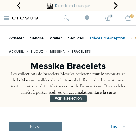
arantie 2 ans
Retrait en boutique
0
Acheter
Vendre
Atelier
Services
Pièces d'exception
Of
ACCUEIL
>
BIJOUX
>
MESSIKA
>
BRACELETS
Messika Bracelets
Les collections de bracelets Messika reflètent tout le savoir-faire
de la Maison joaillère dans le travail de l’or et du diamant, mais
tout autant sa créativité et son sens de l’innovation. Des modèles
variés, à porter seuls ou en accumulation.
Lire la suite
Voir la sélection
Filtrer
Trier