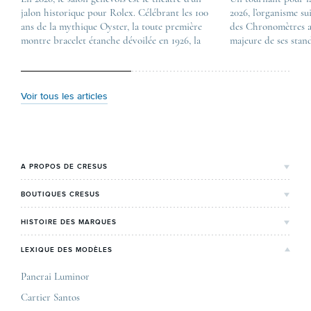
jalon historique pour Rolex. Célébrant les 100
Les nouveautés Rolex 
2026, l’organisme su
ans de la mythique Oyster, la toute première
first appeared on
des Chronomètres a
montre bracelet étanche dévoilée en 1926, la
Lovetime
majeure de ses stan
manufacture lève le voile sur une collection
.
certification, appel
commémorative alliant héritage patrimonial et
Chronometer”, vise 
vision prospective. De l’innovation
précision et de fiab
métallurgique à la réinterprétation esthétique
mécaniques suisses.
Voir tous les articles
de ses grandes icônes, décryptage des pièces
changement majeur, 
maîtresses de ce millésime. Oyster Perpetual …
étape importante dan
Le COSC : la …
A PROPOS DE CRESUS
L'Histoire de Cresus
BOUTIQUES CRESUS
Valeurs & engagements
Lyon
HISTOIRE DES MARQUES
Notre expertise
Paris Maty Opéra
Rolex
LEXIQUE DES MODÈLES
On parle de nous
Bordeaux
Breitling
Carrières
Panerai Luminor
Jaeger-LeCoultre
Cartier Santos
Corner Maty Nantes
Omega