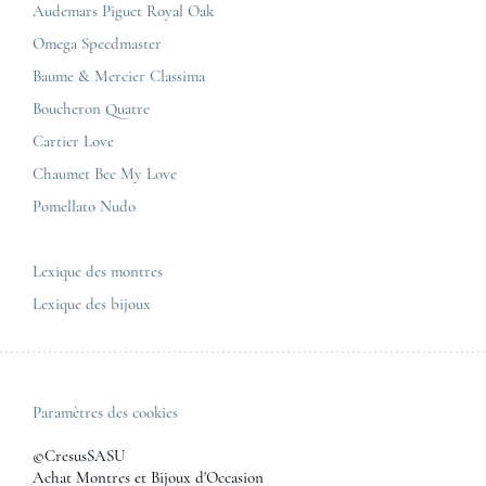
Conditions générales de vente
Audemars Piguet Royal Oak
Corner Maty Strasbourg
Cartier
Mentions légales
Omega Speedmaster
Corner Maty Toulouse
Baume & Mercier
Politique de confidentialité
Baume & Mercier Classima
Corner Maty Besançon Kennedy
IWC
Plan du site
Boucheron Quatre
Panerai
Nous contacter
Cartier Love
Zénith
Chaumet Bee My Love
Pomellato Nudo
Toutes les marques de luxe
Tous les modèles de luxe
Lexique des montres
Lexique des bijoux
Paramètres des cookies
©CresusSASU
Achat Montres et Bijoux d'Occasion