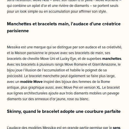
sans hésitation. Move Noa – avec son ruban d’or pavé - Move Romane –
qui combine un aplat d’or et une rivière de diamants – se portent seuls
pour un look simple ou en accumulation pour affirmer son style.
Manchettes et bracelets main, l’audace d’une créatrice
parisienne
Messika est une marque qui se distingue par son audace et sa créativité,
et la Maison parisienne le prouve avec ses bracelets de main, ses
bracelets de cheville Move Uni et Lucky Eye, et de superbes
manchettes
.
Avec les bracelets à plusieurs rangs Move Romane et Glam’Amazone, le
bijou joue l’illusion de l’accumulation et habille le poignet de sa
préciosité. Le bracelet manchette peut également se faire plus large,
avec un
modèle Move
inspiré des bijoux des femmes de la Rome
antique, plus graphique aussi, avec Move Pei en version XL. Le bracelet
aux lignes architecturales ajoute aux trois diamants mobiles un pavage
diamants sur des anneaux d’or jaune, rose ou blanc.
Skinny, quand le bracelet adopte une courbure parfaite
L’audace des modèles Messika est en grande partie permise par le
sens