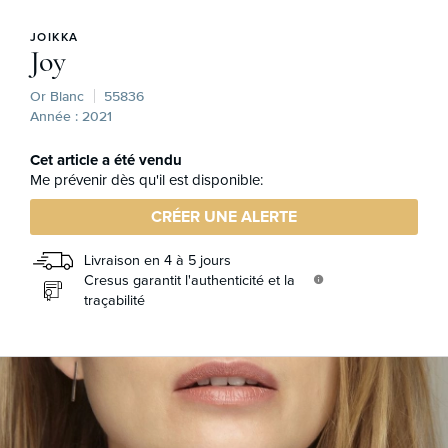
JOIKKA
Joy
Or Blanc
55836
Année : 2021
Cet article a été vendu
Me prévenir dès qu'il est disponible:
CRÉER UNE ALERTE
Livraison en 4 à 5 jours
Cresus garantit l'authenticité et la
info
traçabilité