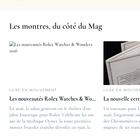
Les montres, du côté du Mag
LUXE EN MOUVEMENT
LUXE EN MOUVE
Les nouveautés Rolex Watches & Wonders 2026
La nouvelle cer
En 2026, le salon genevois est le théâtre d’un
The post
Un tournant pour l
jalon historique pour Rolex. Célébrant les 100
Les nouveautés Rolex 
2026, l’organisme su
ans de la mythique Oyster, la toute première
first appeared on
des Chronomètres a
montre bracelet étanche dévoilée en 1926, la
Lovetime
majeure de ses stan
manufacture lève le voile sur une collection
.
certification, appel
commémorative alliant héritage patrimonial et
Chronometer”, vise 