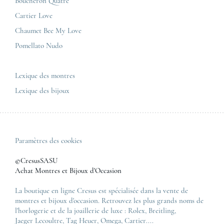
Plan du site
Boucheron Quatre
Panerai
Nous contacter
Cartier Love
Zénith
Chaumet Bee My Love
Pomellato Nudo
Toutes les marques de luxe
Tous les modèles de luxe
Lexique des montres
Lexique des bijoux
Paramètres des cookies
©CresusSASU
Achat Montres et Bijoux d'Occasion
La boutique en ligne Cresus est spécialisée dans la vente de
montres et bijoux d'occasion. Retrouvez les plus grands noms de
l'horlogerie et de la joaillerie de luxe :
Rolex
,
Breitling
,
Jaeger Lecoultre
,
Tag Heuer
,
Omega
,
Cartier
....