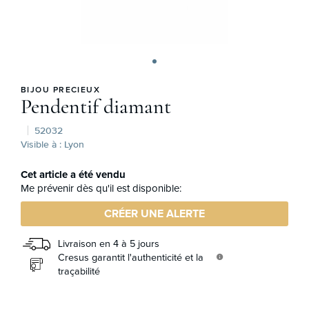
BIJOU PRECIEUX
Pendentif diamant
52032
Visible à : Lyon
Cet article a été vendu
Me prévenir dès qu'il est disponible:
CRÉER UNE ALERTE
Livraison en 4 à 5 jours
Cresus garantit l'authenticité et la
info
traçabilité