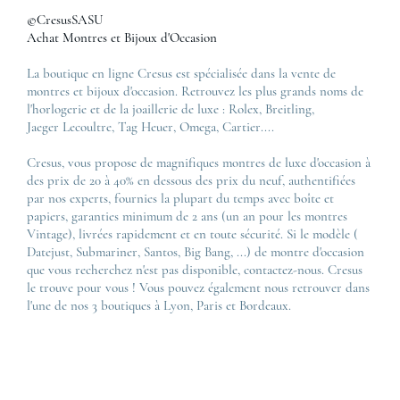
©CresusSASU
Achat Montres et Bijoux d'Occasion
La boutique en ligne Cresus est spécialisée dans la vente de
montres et bijoux d'occasion. Retrouvez les plus grands noms de
l'horlogerie et de la joaillerie de luxe :
Rolex
,
Breitling
,
Jaeger Lecoultre
,
Tag Heuer
,
Omega
,
Cartier
....
Cresus, vous propose de magnifiques montres de luxe d'occasion à
des prix de 20 à 40% en dessous des prix du neuf, authentifiées
par nos experts, fournies la plupart du temps avec boîte et
papiers, garanties minimum de 2 ans (un an pour les montres
Vintage), livrées rapidement et en toute sécurité. Si le modèle (
Datejust
,
Submariner
,
Santos
,
Big Bang
, ...) de montre d'occasion
que vous recherchez n'est pas disponible, contactez-nous. Cresus
le trouve pour vous ! Vous pouvez également nous retrouver dans
l'une de nos 3 boutiques à Lyon, Paris et Bordeaux.