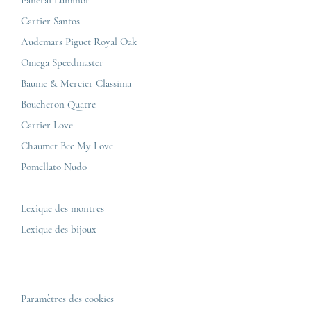
Jaeger-LeCoultre
Cartier Santos
Corner Maty Nantes
Omega
Conditions générales de vente
Audemars Piguet Royal Oak
Corner Maty Strasbourg
Cartier
Mentions légales
Omega Speedmaster
Corner Maty Toulouse
Baume & Mercier
Politique de confidentialité
Baume & Mercier Classima
Corner Maty Besançon Kennedy
IWC
Plan du site
Boucheron Quatre
Panerai
Nous contacter
Cartier Love
Zénith
Chaumet Bee My Love
Pomellato Nudo
Toutes les marques de luxe
Tous les modèles de luxe
Lexique des montres
Lexique des bijoux
Paramètres des cookies