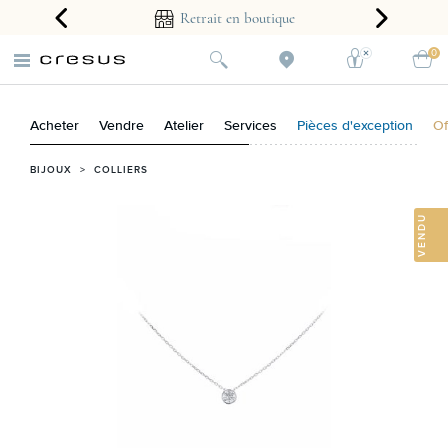
arantie 2 ans
Retrait en boutique
0
Acheter
Vendre
Atelier
Services
Pièces d'exception
Of
BIJOUX
>
COLLIERS
VENDU