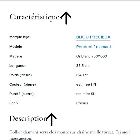
Caractéristiques
BIJOU PRECIEUX
Marque bijou
Pendentif diamant
Modèle
Matière
Or Blanc 750/1000
Longueur
38,5 cm
Poids (Pierre)
0.40 ct
Couleur (pierre)
estimée H/I
Pureté (pierre)
estimée SI
Ecrin
Cresus
Description
Collier diamant serti clos monté sur chaîne maille forcat. Fermoir
mousqueton.