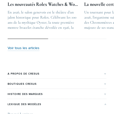
Les nouveautés Rolex Watches & Wonders 2026
La nouvelle cer
En 2026, le salon genevois est le théâtre d’un
The post
Un tournant pour l
jalon historique pour Rolex. Célébrant les 100
Les nouveautés Rolex 
2026, l’organisme su
ans de la mythique Oyster, la toute première
first appeared on
des Chronomètres a
montre bracelet étanche dévoilée en 1926, la
Lovetime
majeure de ses stan
manufacture lève le voile sur une collection
.
certification, appel
commémorative alliant héritage patrimonial et
Chronometer”, vise 
vision prospective. De l’innovation
précision et de fiab
métallurgique à la réinterprétation esthétique
mécaniques suisses.
Voir tous les articles
de ses grandes icônes, décryptage des pièces
changement majeur, 
maîtresses de ce millésime. Oyster Perpetual …
étape importante dan
Le COSC : la …
A PROPOS DE CRESUS
L'Histoire de Cresus
BOUTIQUES CRESUS
Valeurs & engagements
Lyon
HISTOIRE DES MARQUES
Notre expertise
Paris Maty Opéra
Rolex
LEXIQUE DES MODÈLES
On parle de nous
Bordeaux
Breitling
Carrières
Panerai Luminor