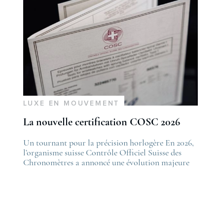
LUXE EN MOUVEMENT
La nouvelle certification COSC 2026
he post
Un tournant pour la précision horlogère En 2026,
The po
es nouveautés Rolex Watches & Wonders 2026
l’organisme suisse Contrôle Officiel Suisse des
La nou
irst appeared on
Chronomètres a annoncé une évolution majeure
first 
ovetime
de ses standards. Cette nouvelle certification,
Lovet
appelée “Excellence Chronometer”, vise à
.
moderniser les critères de précision et de fiabilité
des montres mécaniques suisses. Après près de 50
ans sans changement majeur, cette initiative