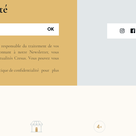
té
OK
t responsable du traitement de vos
onnant à notre Newsletter, vous
actualités Cresus. Vous pouvez vous
tique de confidentialité
pour plus