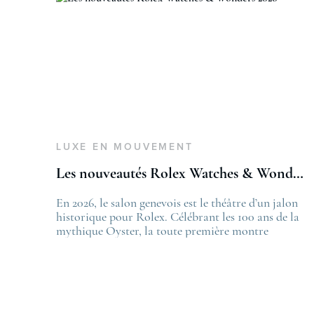
LUXE EN MOUVEMENT
Les nouveautés Rolex Watches & Wonders 2026
En 2026, le salon genevois est le théâtre d’un jalon
T
historique pour Rolex. Célébrant les 100 ans de la
L
mythique Oyster, la toute première montre
f
bracelet étanche dévoilée en 1926, la manufacture
L
lève le voile sur une collection commémorative
.
alliant héritage patrimonial et vision prospective.
De l’innovation métallurgique à la
réinterprétation esthétique de ses grandes icônes,