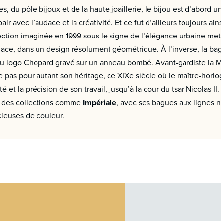
, du pôle bijoux et de la haute joaillerie, le bijou est d’abord u
ir avec l’audace et la créativité. Et ce fut d’ailleurs toujours ai
lection imaginée en 1999 sous le signe de l’élégance urbaine met
glace, dans un design résolument géométrique. À l’inverse, la b
e du logo Chopard gravé sur un anneau bombé. Avant-gardiste la 
e pas pour autant son héritage, ce XIXe siècle où le maître-horl
té et la précision de son travail, jusqu’à la cour du tsar Nicolas I
ns des collections comme
Impériale
, avec ses bagues aux lignes n
cieuses de couleur.