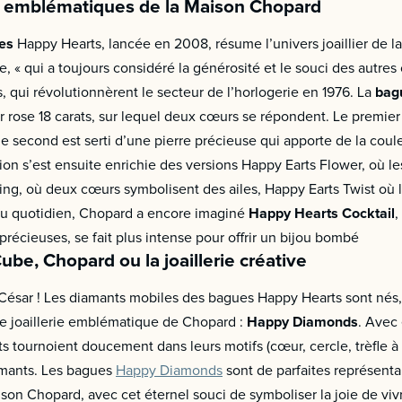
s emblématiques de la Maison Chopard
ues
Happy Hearts, lancée en 2008, résume l’univers joaillier de l
e, « qui a toujours considéré la générosité et le souci des aut
, qui révolutionnèrent le secteur de l’horlogerie en 1976. La
bag
r rose 18 carats, sur lequel deux cœurs se répondent. Le premie
le second est serti d’une pierre précieuse qui apporte de la coule
ion s’est ensuite enrichie des versions Happy Earts Flower, où l
ng, où deux cœurs symbolisent des ailes, Happy Earts Twist où l
u quotidien, Chopard a encore imaginé
Happy Hearts Cocktail
,
précieuses, se fait plus intense pour offrir un bijou bombé
e, Chopard ou la joaillerie créative
 César ! Les diamants mobiles des bagues Happy Hearts sont nés,
e joaillerie emblématique de Chopard :
Happy Diamonds
. Avec 
s tournoient doucement dans leurs motifs (cœur, cercle, trèfle à 
iamants. Les bagues
Happy Diamonds
sont de parfaites représentan
ison Chopard, avec cet éternel souci de symboliser la joie de viv