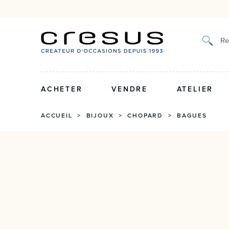
Authenticité certifiée et g
Re
ACHETER
VENDRE
ATELIER
ACCUEIL
>
BIJOUX
>
CHOPARD
>
BAGUES