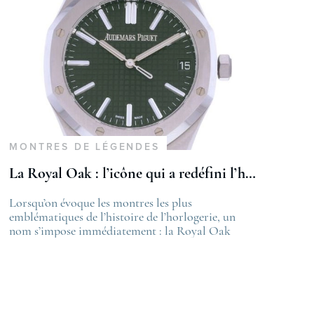
MONTRES DE LÉGENDES
La Royal Oak : l’icône qui a redéfini l’horlogerie de luxe
st
Lorsqu’on évoque les montres les plus
The post
velle certification COSC 2026
emblématiques de l’histoire de l’horlogerie, un
La Royal Oa
appeared on
nom s’impose immédiatement : la Royal Oak
de luxe
ime
d’Audemars Piguet. Véritable révolution à sa
first appea
sortie en 1972, elle a bouleversé les codes établis et
Lovetime
continue, encore aujourd’hui, d’influencer le
.
design horloger contemporain. Une naissance
audacieuse en pleine crise Au début des années