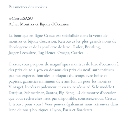
Paramètres des cookies
©CresusSASU
Achat Montres et Bijoux d'Occasion
La boutique en ligne Cresus est spécialisée dans la vente de
montres et bijoux d'occasion. Retrouvez les plus grands noms de
l'horlogerie et de la joaillerie de luxe :
Rolex
,
Breitling
,
Jaeger Lecoultre
,
Tag Heuer
,
Omega
,
Cartier
....
Cresus, vous propose de magnifiques montres de luxe d'occasion à
des prix de 20 à 40% en dessous des prix du neuf, authentifiées
par nos experts, fournies la plupart du temps avec boîte et
papiers, garanties minimum de 2 ans (un an pour les montres
Vintage), livrées rapidement et en toute sécurité. Si le modèle (
Datejust
,
Submariner
,
Santos
,
Big Bang
, ...) de montre d'occasion
que vous recherchez n'est pas disponible, contactez-nous. Cresus
le trouve pour vous ! Vous pouvez également nous retrouver dans
l'une de nos 3 boutiques à Lyon, Paris et Bordeaux.