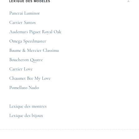
Rolex
LEXIQUE DES MODÈLES
On parle de nous
Bordeaux
Breitling
Carrières
Panerai Luminor
Jaeger-LeCoultre
Cartier Santos
Corner Maty Nantes
Omega
Conditions générales de vente
Audemars Piguet Royal Oak
Corner Maty Strasbourg
Cartier
Mentions légales
Omega Speedmaster
Corner Maty Toulouse
Baume & Mercier
Politique de confidentialité
Baume & Mercier Classima
Corner Maty Besançon Kennedy
IWC
Plan du site
Boucheron Quatre
Panerai
Nous contacter
Cartier Love
Zénith
Chaumet Bee My Love
Pomellato Nudo
Toutes les marques de luxe
Tous les modèles de luxe
Lexique des montres
Lexique des bijoux