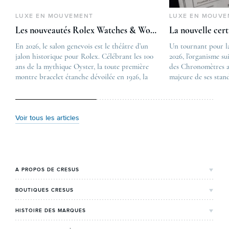
LUXE EN MOUVEMENT
LUXE EN MOUVE
Les nouveautés Rolex Watches & Wonders 2026
La nouvelle cer
En 2026, le salon genevois est le théâtre d’un
The post
Un tournant pour l
jalon historique pour Rolex. Célébrant les 100
Les nouveautés Rolex 
2026, l’organisme su
ans de la mythique Oyster, la toute première
first appeared on
des Chronomètres a
montre bracelet étanche dévoilée en 1926, la
Lovetime
majeure de ses stan
manufacture lève le voile sur une collection
.
certification, appel
commémorative alliant héritage patrimonial et
Chronometer”, vise 
vision prospective. De l’innovation
précision et de fiab
métallurgique à la réinterprétation esthétique
mécaniques suisses.
Voir tous les articles
de ses grandes icônes, décryptage des pièces
changement majeur, 
maîtresses de ce millésime. Oyster Perpetual …
étape importante dan
Le COSC : la …
A PROPOS DE CRESUS
L'Histoire de Cresus
BOUTIQUES CRESUS
Valeurs & engagements
Lyon
HISTOIRE DES MARQUES
Notre expertise
Paris Maty Opéra