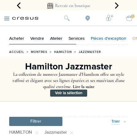
arantie 2 ans
Retrait en boutique
0
Acheter
Vendre
Atelier
Services
Pièces d'exception
Of
ACCUEIL
>
MONTRES
>
HAMILTON
>
JAZZMASTER
Hamilton Jazzmaster
La collection de montres Jazzmaster d'Hamilton offre un style
raffiné et élégant avec ses lignes épurées et ses matériaux d'une
qualité extrême.
Lire la suite
Voir la sélection
Filtrer
Trier
HAMILTON
Jazzmaster