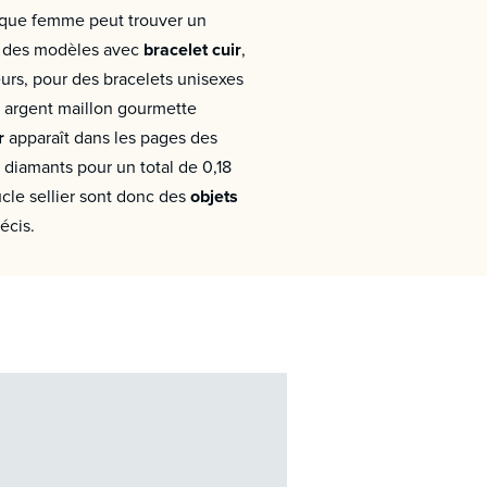
chaque femme peut trouver un
te des modèles avec
bracelet cuir
,
eurs, pour des bracelets unisexes
n argent maillon gourmette
r
apparaît dans les pages des
2 diamants pour un total de 0,18
ucle sellier sont donc des
objets
écis.