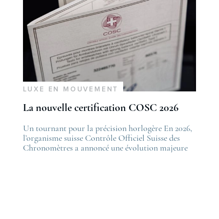
LUXE EN MOUVEMENT
La nouvelle certification COSC 2026
he post
Un tournant pour la précision horlogère En 2026,
The po
es nouveautés Rolex Watches & Wonders 2026
l’organisme suisse Contrôle Officiel Suisse des
La nou
irst appeared on
Chronomètres a annoncé une évolution majeure
first 
ovetime
de ses standards. Cette nouvelle certification,
Lovet
appelée “Excellence Chronometer”, vise à
.
moderniser les critères de précision et de fiabilité
des montres mécaniques suisses. Après près de 50
ans sans changement majeur, cette initiative
marque une étape importante dans l’histoire de
l’horlogerie. Le COSC : la …