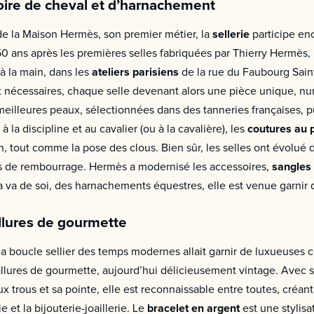
stoire de cheval et d’harnachement
 de la Maison Hermès, son premier métier, la
sellerie
participe enc
0 ans après les premières selles fabriquées par Thierry Hermès, 
 à la main, dans les
ateliers parisiens
de la rue du Faubourg Sain
nt nécessaires, chaque selle devenant alors une pièce unique, n
 meilleures peaux, sélectionnées dans des tanneries françaises, 
la discipline et au cavalier (ou à la cavalière), les
coutures au p
 tout comme la pose des clous. Bien sûr, les selles ont évolué de
es de rembourrage. Hermès a modernisé les accessoires,
sangles 
ela va de soi, des harnachements équestres, elle est venue garnir
llures de gourmette
la boucle sellier des temps modernes allait garnir de luxueuses c
llures de gourmette, aujourd’hui délicieusement vintage. Avec 
ux trous et sa pointe, elle est reconnaissable entre toutes, créan
e et la bijouterie-joaillerie. Le
bracelet en argent
est une stylisa