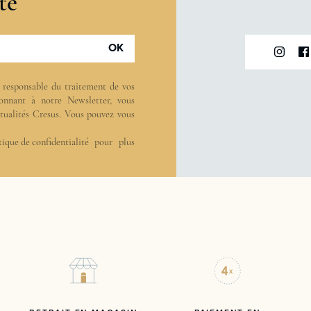
té
OK
t responsable du traitement de vos
onnant à notre Newsletter, vous
actualités Cresus. Vous pouvez vous
tique de confidentialité
pour plus