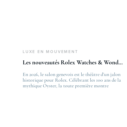
LUXE EN MOUVEMENT
Les nouveautés Rolex Watches & Wonders 2026
En 2026, le salon genevois est le théâtre d’un jalon
T
historique pour Rolex. Célébrant les 100 ans de la
L
mythique Oyster, la toute première montre
f
bracelet étanche dévoilée en 1926, la manufacture
L
lève le voile sur une collection commémorative
.
alliant héritage patrimonial et vision prospective.
De l’innovation métallurgique à la
réinterprétation esthétique de ses grandes icônes,
décryptage des pièces maîtresses de ce millésime.
Oyster Perpetual …