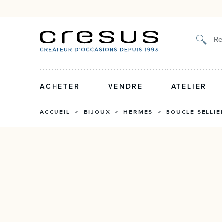
Authenticité certifiée et g
Re
ACHETER
VENDRE
ATELIER
ACCUEIL
>
BIJOUX
>
HERMES
>
BOUCLE SELLIE