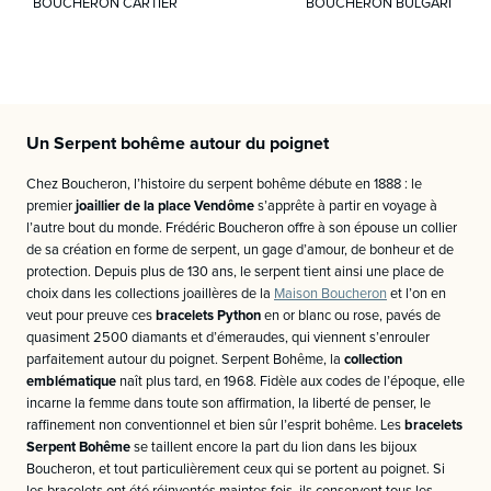
BOUCHERON CARTIER
BOUCHERON BULGARI
Un Serpent bohême autour du poignet
Chez Boucheron, l’histoire du serpent bohême débute en 1888 : le
premier
joaillier de la place Vendôme
s’apprête à partir en voyage à
l’autre bout du monde. Frédéric Boucheron offre à son épouse un collier
de sa création en forme de serpent, un gage d’amour, de bonheur et de
protection. Depuis plus de 130 ans, le serpent tient ainsi une place de
choix dans les collections joaillères de la
Maison Boucheron
et l’on en
veut pour preuve ces
bracelets Python
en or blanc ou rose, pavés de
quasiment 2500 diamants et d’émeraudes, qui viennent s’enrouler
parfaitement autour du poignet. Serpent Bohême, la
collection
emblématique
naît plus tard, en 1968. Fidèle aux codes de l’époque, elle
incarne la femme dans toute son affirmation, la liberté de penser, le
raffinement non conventionnel et bien sûr l’esprit bohême. Les
bracelets
Serpent Bohême
se taillent encore la part du lion dans les bijoux
Boucheron, et tout particulièrement ceux qui se portent au poignet. Si