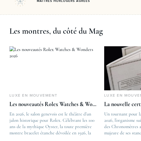
MAÎTRES HORLOGERS AGRÉÉS
Les montres, du côté du Mag
LUXE EN MOUVEMENT
LUXE EN MOUVE
Les nouveautés Rolex Watches & Wonders 2026
La nouvelle cer
En 2026, le salon genevois est le théâtre d’un
The post
Un tournant pour l
jalon historique pour Rolex. Célébrant les 100
Les nouveautés Rolex 
2026, l’organisme su
ans de la mythique Oyster, la toute première
first appeared on
des Chronomètres a
montre bracelet étanche dévoilée en 1926, la
Lovetime
majeure de ses stan
manufacture lève le voile sur une collection
.
certification, appel