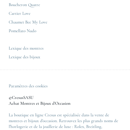
IWC
Plan du site
Boucheron Quatre
Panerai
Nous contacter
Cartier Love
Zénith
Chaumet Bee My Love
Pomellato Nudo
Toutes les marques de luxe
Tous les modèles de luxe
Lexique des montres
Lexique des bijoux
Paramètres des cookies
©CresusSASU
Achat Montres et Bijoux d'Occasion
La boutique en ligne Cresus est spécialisée dans la vente de
montres et bijoux d'occasion. Retrouvez les plus grands noms de
l'horlogerie et de la joaillerie de luxe :
Rolex
,
Breitling
,