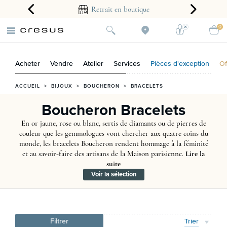
arantie 2 ans
Retrait en boutique
0
Acheter
Vendre
Atelier
Services
Pièces d'exception
Of
ACCUEIL
>
BIJOUX
>
BOUCHERON
>
BRACELETS
Boucheron Bracelets
En or jaune, rose ou blanc, sertis de diamants ou de pierres de
couleur que les gemmologues vont chercher aux quatre coins du
monde, les bracelets Boucheron rendent hommage à la féminité
et au savoir-faire des artisans de la Maison parisienne.
Lire la
suite
Voir la sélection
Filtrer
Trier