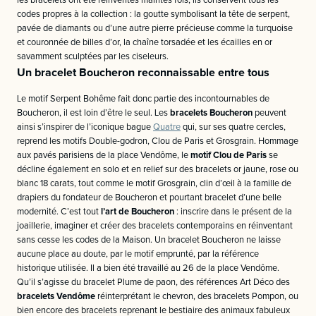
les bracelets ont été réinventés maintes fois, ils conservent tous les
codes propres à la collection : la goutte symbolisant la tête de serpent,
pavée de diamants ou d’une autre pierre précieuse comme la turquoise
et couronnée de billes d’or, la chaîne torsadée et les écailles en or
savamment sculptées par les ciseleurs.
Un bracelet Boucheron reconnaissable entre tous
Le motif Serpent Bohême fait donc partie des incontournables de
Boucheron, il est loin d’être le seul. Les
bracelets Boucheron
peuvent
ainsi s’inspirer de l’iconique bague
Quatre
qui, sur ses quatre cercles,
reprend les motifs Double-godron, Clou de Paris et Grosgrain. Hommage
aux pavés parisiens de la place Vendôme, le
motif Clou de Paris
se
décline également en solo et en relief sur des bracelets or jaune, rose ou
blanc 18 carats, tout comme le motif Grosgrain, clin d’œil à la famille de
drapiers du fondateur de Boucheron et pourtant bracelet d’une belle
modernité. C’est tout
l’art de Boucheron
: inscrire dans le présent de la
joaillerie, imaginer et créer des bracelets contemporains en réinventant
sans cesse les codes de la Maison. Un bracelet Boucheron ne laisse
aucune place au doute, par le motif emprunté, par la référence
historique utilisée. Il a bien été travaillé au 26 de la place Vendôme.
Qu’il s’agisse du bracelet Plume de paon, des références Art Déco des
bracelets Vendôme
réinterprétant le chevron, des bracelets Pompon, ou
bien encore des bracelets reprenant le bestiaire des animaux fabuleux