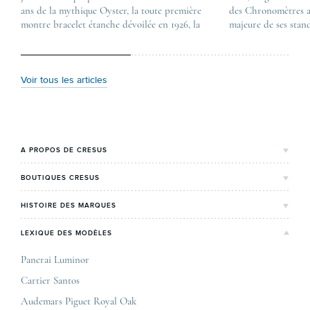
ans de la mythique Oyster, la toute première
first appeared on
des Chronomètres a
montre bracelet étanche dévoilée en 1926, la
Lovetime
majeure de ses stan
manufacture lève le voile sur une collection
.
certification, appel
commémorative alliant héritage patrimonial et
Chronometer”, vise 
vision prospective. De l’innovation
précision et de fiab
métallurgique à la réinterprétation esthétique
mécaniques suisses.
Voir tous les articles
de ses grandes icônes, décryptage des pièces
changement majeur, 
maîtresses de ce millésime. Oyster Perpetual …
étape importante dan
Le COSC : la …
A PROPOS DE CRESUS
L'Histoire de Cresus
BOUTIQUES CRESUS
Valeurs & engagements
Lyon
HISTOIRE DES MARQUES
Notre expertise
Paris Maty Opéra
Rolex
LEXIQUE DES MODÈLES
On parle de nous
Bordeaux
Breitling
Carrières
Panerai Luminor
Jaeger-LeCoultre
Cartier Santos
Corner Maty Nantes
Omega
Conditions générales de vente
Audemars Piguet Royal Oak
Corner Maty Strasbourg