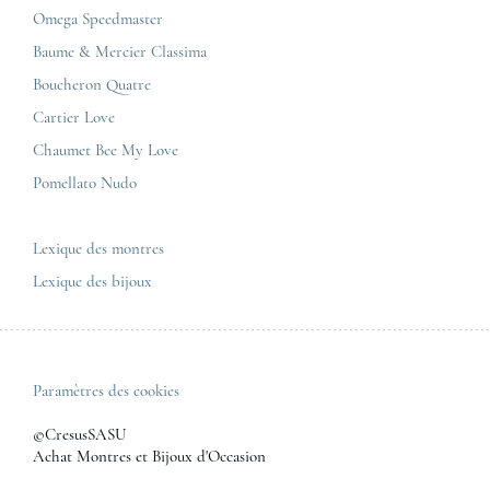
Cartier
Mentions légales
Omega Speedmaster
Corner Maty Toulouse
Baume & Mercier
Politique de confidentialité
Baume & Mercier Classima
Corner Maty Besançon Kennedy
IWC
Plan du site
Boucheron Quatre
Panerai
Nous contacter
Cartier Love
Zénith
Chaumet Bee My Love
Pomellato Nudo
Toutes les marques de luxe
Tous les modèles de luxe
Lexique des montres
Lexique des bijoux
Paramètres des cookies
©CresusSASU
Achat Montres et Bijoux d'Occasion