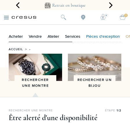
arantie 2 ans
Retrait en boutique
0
Acheter
Vendre
Atelier
Services
Pièces d'exception
Of
ACCUEIL
> •
RECHERCHER
RECHERCHER UN
UNE MONTRE
BIJOU
RECHERCHER UNE MONTRE
ÉTAPE
1/2
Être alerté d'une disponibilité