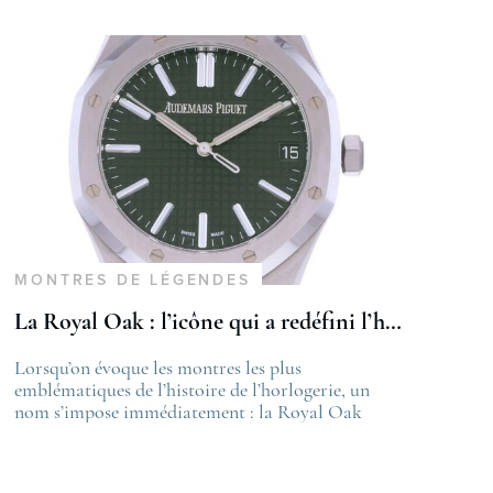
MONTRES DE LÉGENDES
La Royal Oak : l’icône qui a redéfini l’horlogerie de luxe
st
Lorsqu’on évoque les montres les plus
The post
velle certification COSC 2026
emblématiques de l’histoire de l’horlogerie, un
La Royal Oa
appeared on
nom s’impose immédiatement : la Royal Oak
de luxe
ime
d’Audemars Piguet. Véritable révolution à sa
first appea
sortie en 1972, elle a bouleversé les codes établis et
Lovetime
continue, encore aujourd’hui, d’influencer le
.