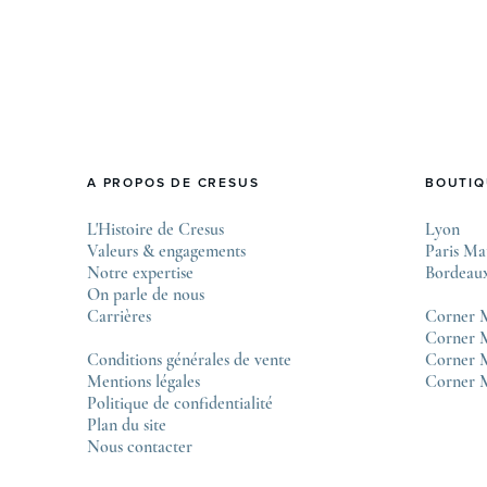
De l’innovation métallurgique à la
réinterprétation esthétique de ses grandes icônes,
décryptage des pièces maîtresses de ce millésime.
Oyster Perpetual …
A PROPOS DE CRESUS
BOUTIQ
L'Histoire de Cresus
Lyon
Valeurs & engagements
Paris Ma
Notre expertise
Bordeau
On parle de nous
Carrières
Corner 
Corner M
Conditions générales de vente
Corner 
Mentions légales
Corner 
Politique de confidentialité
Plan du site
Nous contacter