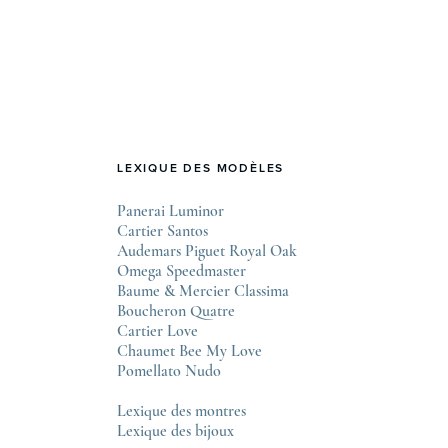
design horloger contemporain. Une naissance
audacieuse en pleine crise Au début des années
1970, l’industrie horlogère suisse traverse une
période délicate, fragilisée par l’arrivée des …
LEXIQUE DES MODÈLES
Panerai Luminor
Cartier Santos
Audemars Piguet Royal Oak
Omega Speedmaster
Baume & Mercier Classima
Boucheron Quatre
Cartier Love
Chaumet Bee My Love
Pomellato Nudo
Lexique des montres
Lexique des bijoux