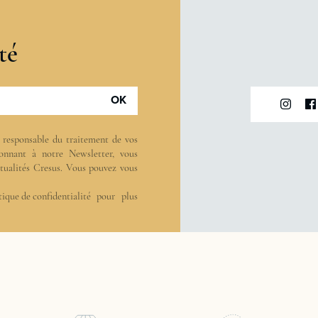
té
OK
t responsable du traitement de vos
onnant à notre Newsletter, vous
actualités Cresus. Vous pouvez vous
tique de confidentialité
pour plus