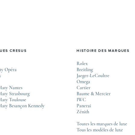
des montres mécaniques suisses. Après près de 50
ans sans changement majeur, cette initiative
marque une étape importante dans l’histoire de
l’horlogerie. Le COSC : la …
UES CRESUS
HISTOIRE DES MARQUES
Rolex
ty Opéra
Breitling
x
Jaeger-LeCoultre
Omega
Maty Nantes
Cartier
aty Strasbourg
Baume & Mercier
Maty Toulouse
IWC
Maty Besançon Kennedy
Panerai
Zénith
Toutes les marques de luxe
Tous les modèles de luxe