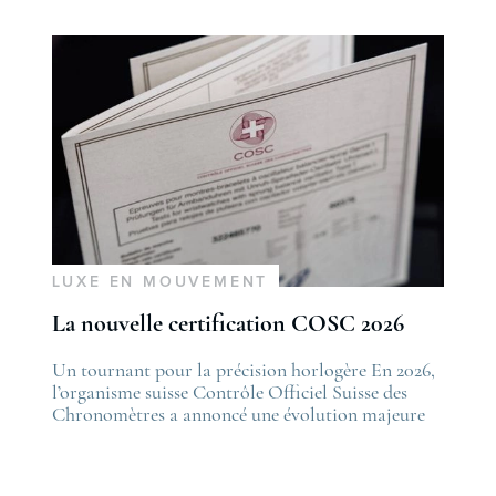
LUXE EN MOUVEMENT
La nouvelle certification COSC 2026
he post
Un tournant pour la précision horlogère En 2026,
The po
es nouveautés Rolex Watches & Wonders 2026
l’organisme suisse Contrôle Officiel Suisse des
La nou
irst appeared on
Chronomètres a annoncé une évolution majeure
first 
ovetime
de ses standards. Cette nouvelle certification,
Lovet
appelée “Excellence Chronometer”, vise à
.
moderniser les critères de précision et de fiabilité