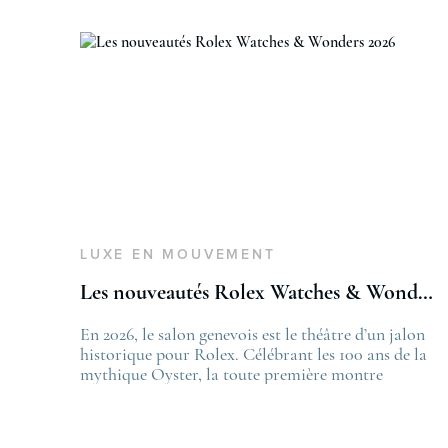
LUXE EN MOUVEMENT
Les nouveautés Rolex Watches & Wonders 2026
En 2026, le salon genevois est le théâtre d’un jalon
T
historique pour Rolex. Célébrant les 100 ans de la
L
mythique Oyster, la toute première montre
f
bracelet étanche dévoilée en 1926, la manufacture
L
lève le voile sur une collection commémorative
.
alliant héritage patrimonial et vision prospective.