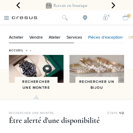
arantie 2 ans
Retrait en boutique
0
Acheter
Vendre
Atelier
Services
Pièces d'exception
Of
ACCUEIL
> •
RECHERCHER
RECHERCHER UN
UNE MONTRE
BIJOU
RECHERCHER UNE MONTRE
ÉTAPE
1/2
Être alerté d'une disponibilité