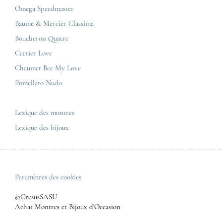
Cartier
Mentions légales
Omega Speedmaster
Corner Maty Toulouse
Baume & Mercier
Politique de confidentialité
Baume & Mercier Classima
Corner Maty Besançon Kennedy
IWC
Plan du site
Boucheron Quatre
Panerai
Nous contacter
Cartier Love
Zénith
Chaumet Bee My Love
Pomellato Nudo
Toutes les marques de luxe
Tous les modèles de luxe
Lexique des montres
Lexique des bijoux
Paramètres des cookies
©CresusSASU
Achat Montres et Bijoux d'Occasion