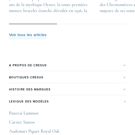
ans de la mythique Oyster, la toute première
first appeared on
des Chronomètres a
montre bracelet étanche dévoilée en 1926, la
Lovetime
majeure de ses stan
manufacture lève le voile sur une collection
.
certification, appel
commémorative alliant héritage patrimonial et
Chronometer”, vise 
vision prospective. De l’innovation
précision et de fiab
métallurgique à la réinterprétation esthétique
mécaniques suisses.
Voir tous les articles
de ses grandes icônes, décryptage des pièces
changement majeur, 
maîtresses de ce millésime. Oyster Perpetual …
étape importante dan
Le COSC : la …
A PROPOS DE CRESUS
L'Histoire de Cresus
BOUTIQUES CRESUS
Valeurs & engagements
Lyon
HISTOIRE DES MARQUES
Notre expertise
Paris Maty Opéra
Rolex
LEXIQUE DES MODÈLES
On parle de nous
Bordeaux
Breitling
Carrières
Panerai Luminor
Jaeger-LeCoultre
Cartier Santos
Corner Maty Nantes
Omega
Conditions générales de vente
Audemars Piguet Royal Oak
Corner Maty Strasbourg